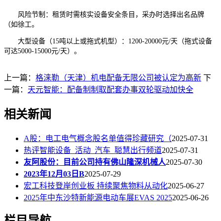
风险节制：租赁时需核实设备安全条目，采办时选择出名品牌
（如徐工。
大型设备（15吨以上或拖式机型）：1200-20000元/天（拖式设备
可达5000-15000元/天）。
上一篇：
格涞勒（天津）机电配备无限公司被认定为高新
下
一篇：
天元智能：配备制制取配套办事双轮驱动加快全
相关新闻
A股：电工电气概念股名单值得珍藏研究（
2025-07-31
热评智能设备_活动_汽车_聪慧出行频道
2025-07-31
友阿股份：目前公司持有佛山隆深机械人
2025-07-30
2023年12月03日B
2025-07-29
宏工科技登岸创业板 持续聚焦物料从动化
2025-06-27
2025年中东沙特新能源电动车展EVAS 2025
2025-06-26
栏目导航