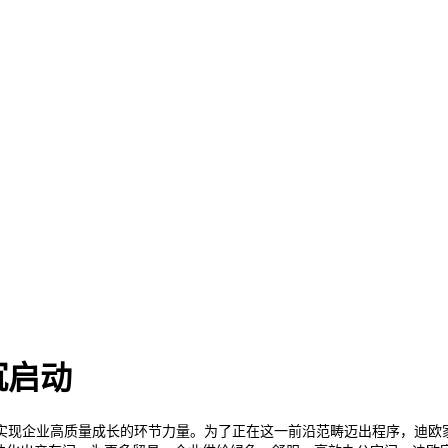
沉启动
现企业高质量成长的环节力量。为了正在这一前沿范畴迈出程序，迪欧家