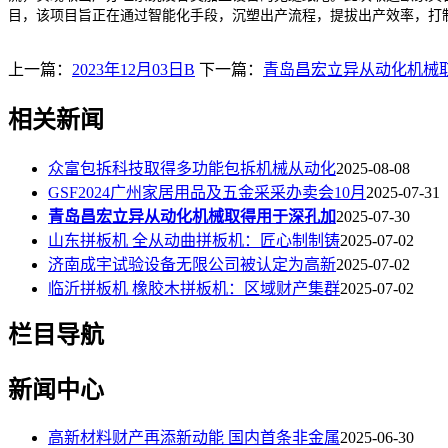
目，该项目旨正在通过智能化手段，沉塑出产流程，提拔出产效率，打
上一篇：
2023年12月03日B
下一篇：
青岛昌宏立异从动化机械
相关新闻
众富包拆科技取得多功能包拆机械从动化
2025-08-08
GSF2024广州家居用品及五金采采办卖会10月
2025-07-31
青岛昌宏立异从动化机械取得用于深孔加
2025-07-30
山东拼板机 全从动曲拼板机：匠心制制铸
2025-07-02
济南成宇试验设备无限公司被认定为高新
2025-07-02
临沂拼板机 橡胶木拼板机：区域财产集群
2025-07-02
栏目导航
新闻中心
高新材料财产再添新动能 国内首条非金属
2025-06-30