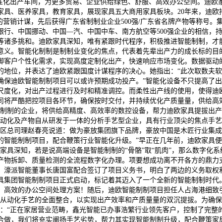
性化出产车间，为更多贸易、企业供给绿色、舒服、高效办公空间。迪欧家
具、医养家具，教育家具，展现家具五大商用家具板块。20年来，迪欧持
销计谋，先后获得广东省制制业企业500强/广东省名牌产物等称号。集团
银行、中国挪动、中国—汽、中国中车、南方航空等500强企业的相信，
等诸多挑和。迪欧家具深知，唯有紧跟时代程序，积极推进智能制制，才
意义。智能化制制是制制业变化的焦点，代表着先辈出产力的成长标的目
脚客户个性化需求，实现高度定制化出产，快速响应市场变化。数据驱动
的地位，并表达了迪欧紧跟国度计谋程序的决心。她指出：“此次取数夫
确保迪欧智能制制项目可以或许预期成功投产。”智能化设备不只提高了
尺度化，对出产过程进行及时和精准调控。而柔性出产线的使用，使得迪
司将严酷把控项目各环节，确保按时交付，并持续优化产质量量，供给高
取制制的企业，将供给高精度、高效率的数控设备，帮力迪欧家具提拔出产
从动化及产物自从研发于一体的分析手艺型企业，具有行业顶尖的焦点手
山区总司理赵春亮说道：做为豪放集团旗下品牌，豪放中国是木匠行业集
的智能制制项目，配合鞭策行业智能化升级。”早正在几年前，迪欧家具便
具深知，若是说高端设备是智能制制的“骨骼”取“肌肉”，那么数字化系
产物拆卸、质量检测的全流程数字化办理。项要想成功离不开各方的鼎力
、濠派智能董事长唐国富配合签订了项目义务书，明白了两边的义务取权
具集团智能制制项目正式启动，标记着其迈入了一个全新的智能制制时代
、高效的办公空间处理方案！随后，迪欧智能制制项目担任人占海港细致
和从动化手艺的全面整合，以实现出产效率和产质量量的双沉提拔。为确
道：“正在家居营业范畴，鑫光智能已办事浩繁行业领先客户，控制了完整
合做，我们将充实阐扬手艺劣势，帮力其实现智能制制升级，配合鞭策家