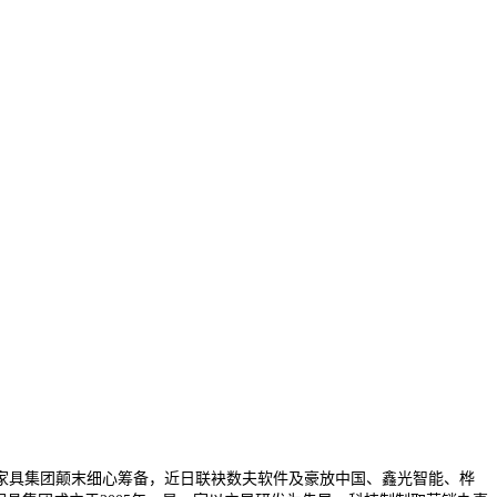
具集团颠末细心筹备，近日联袂数夫软件及豪放中国、鑫光智能、桦