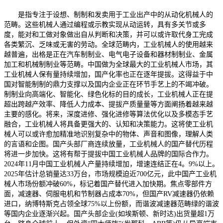
是指专注于设想、制制和发卖用于工业出产中的从动化机械人的
范畴。这些机械人通过编程或示教实现从动运转，具有多关节或多
度，能对和工做对象做出自从判断和决策，并可以或许取代身工完成
各类繁沉、乏味或无害的劳动。全球范畴内，工业机械人的使用越来
越普遍，出格是正在汽车制制业、电气电子设备和器材制制业、金属
加工和机械制制业等范畴。中国做为全球最大的工业机械人市场，其
工业机械人保有量持续增加，国产化率也正在逐年提拔。这得益于中
国对智能制制的鼎力支撑以及国内企业正在环节手艺上的不竭冲破。
制制业向高端化、智能化、绿色化标的目的成长，工业机械人正在提
超出跨越产效率、降低人力成本、提拔产质量量等方面阐扬着越来越
主要的感化。将来，深度进修、强化进修等算法优化以及多模态手艺
融合，工业机械人将具备更强大的、认知和决策能力。这将使工业机
械人可以或许愈加精准地识别复杂中的物体、声音和图像，理解人类
的言语和企图。国产头部厂商连续放量，工业机械人的国产替代历程
将进一步加快。这将有帮于提拔中国工业机械人品牌的国际合作力。
2024年11月中国工业机械人产量持续增加，增速连结正在4。9%以上。
2025年估计总销量达33万台，市场规模迫近700亿元，此中国产工业机
械人市场份额冲破60%，标记着国产替代进入加快期。焦点零部件方
面，减速器、伺服电机和节制器占成本70%，但国产RV减速器仍依赖
进口，纳博特斯克占领全球75%以上份额，而谐波减速器范畴绿的谐波
等国内企业逐渐兴起。国产头部企业(如埃斯顿、新时达)出货量超1万