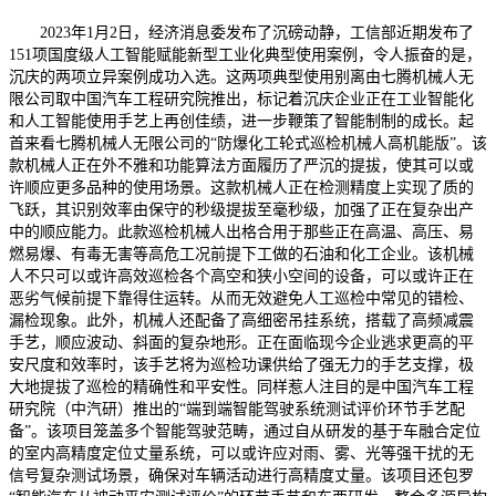
2023年1月2日，经济消息委发布了沉磅动静，工信部近期发布了
151项国度级人工智能赋能新型工业化典型使用案例，令人振奋的是，
沉庆的两项立异案例成功入选。这两项典型使用别离由七腾机械人无
限公司取中国汽车工程研究院推出，标记着沉庆企业正在工业智能化
和人工智能使用手艺上再创佳绩，进一步鞭策了智能制制的成长。起
首来看七腾机械人无限公司的“防爆化工轮式巡检机械人高机能版”。该
款机械人正在外不雅和功能算法方面履历了严沉的提拔，使其可以或
许顺应更多品种的使用场景。这款机械人正在检测精度上实现了质的
飞跃，其识别效率由保守的秒级提拔至毫秒级，加强了正在复杂出产
中的顺应能力。此款巡检机械人出格合用于那些正在高温、高压、易
燃易爆、有毒无害等高危工况前提下工做的石油和化工企业。该机械
人不只可以或许高效巡检各个高空和狭小空间的设备，可以或许正在
恶劣气候前提下靠得住运转。从而无效避免人工巡检中常见的错检、
漏检现象。此外，机械人还配备了高细密吊挂系统，搭载了高频减震
手艺，顺应波动、斜面的复杂地形。正在面临现今企业逃求更高的平
安尺度和效率时，该手艺将为巡检功课供给了强无力的手艺支撑，极
大地提拔了巡检的精确性和平安性。同样惹人注目的是中国汽车工程
研究院（中汽研）推出的“端到端智能驾驶系统测试评价环节手艺配
备”。该项目笼盖多个智能驾驶范畴，通过自从研发的基于车融合定位
的室内高精度定位丈量系统，可以或许应对雨、雾、光等强干扰的无
信号复杂测试场景，确保对车辆活动进行高精度丈量。该项目还包罗