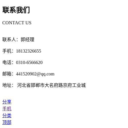
联系我们
CONTACT US
联系人：郭经理
手机：18132326655
电话：0310-6566620
邮箱：441520902@qq.com
地址： 河北省邯郸市大名府路京府工业城
分享
手机
分类
顶部