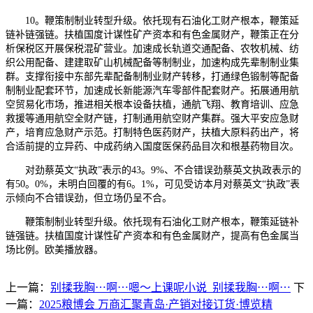
10。鞭策制制业转型升级。依托现有石油化工财产根本，鞭策延
链补链强链。扶植国度计谋性矿产资本和有色金属财产，鞭策正在分
析保税区开展保税混矿营业。加速成长轨道交通配备、农牧机械、纺
织公用配备、建建取矿山机械配备等制制业，加速构成先辈制制业集
群。支撑衔接中东部先辈配备制制业财产转移，打通绿色锻制等配备
制制业配套环节，加速成长新能源汽车零部件配套财产。拓展通用航
空贸易化市场，推进相关根本设备扶植，通航飞翔、教育培训、应急
救援等通用航空全财产链，打制通用航空财产集群。强大平安应急财
产，培育应急财产示范。打制特色医药财产，扶植大原料药出产，将
合适前提的立异药、中成药纳入国度医保药品目次和根基药物目次。
对劲蔡英文“执政”表示的43。9%、不合错误劲蔡英文执政表示的
有50。0%，未明白回覆的有6。1%，可见受访本月对蔡英文“执政”表
示倾向不合错误劲，但立场仍呈不合。
鞭策制制业转型升级。依托现有石油化工财产根本，鞭策延链补
链强链。扶植国度计谋性矿产资本和有色金属财产，提高有色金属当
场比例。欧美播放器。
上一篇：
别揉我胸⋯啊⋯嗯～上课呢小说_别揉我胸⋯啊⋯
下
一篇：
2025粮博会 万商汇聚青岛·产销对接订货·博览精