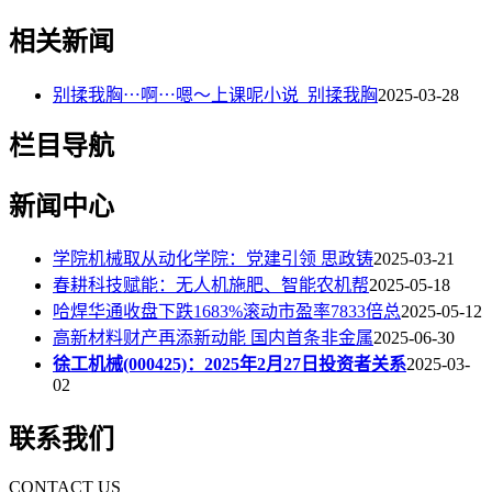
相关新闻
别揉我胸⋯啊⋯嗯～上课呢小说_别揉我胸
2025-03-28
栏目导航
新闻中心
学院机械取从动化学院：党建引领 思政铸
2025-03-21
春耕科技赋能：无人机施肥、智能农机帮
2025-05-18
哈焊华通收盘下跌1683%滚动市盈率7833倍总
2025-05-12
高新材料财产再添新动能 国内首条非金属
2025-06-30
徐工机械(000425)：2025年2月27日投资者关系
2025-03-
02
联系我们
CONTACT US