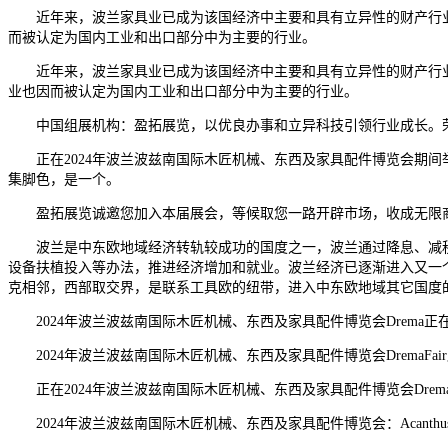
近年来，波兰家具业已成为该国经济中主要和具有立异性的财产行业，
而被认定为国内工业和出口部分中为主要的行业。
近年来，波兰家具业已成为该国经济中主要和具有立异性的财产行业，
业也因而被认定为国内工业和出口部分中为主要的行业。
中国组展机构：盈拓展览，以优良办事和立异科技引领行业成长。荣
正在2024年波兰波兹南国际木匠机械、东西及家具配件博览会期间
集脚色，是一个。
盈拓展览诚邀您加入本届展会，等候取您一路开辟市场，收成无限商
波兰是中东欧地域经济转轨较成功的国度之一，波兰通过降息、减税
设备扶植投入等办法，推进经济增加和就业。波兰经济已逐渐进入又一
克相邻，西部取交界，是联系工具欧的纽带，进入中东欧地域其它国度
2024年波兰波兹南国际木匠机械、东西及家具配件博览会Drema正在6厅举行旧事发
2024年波兰波兹南国际木匠机械、东西及家具配件博览会DremaFa
正在2024年波兰波兹南国际木匠机械、东西及家具配件博览会Drem
2024年波兰波兹南国际木匠机械、东西及家具配件博览会：Acanthus A