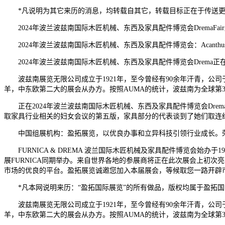
*凡说明为其它来历的消息，均转载自其它，转载目标正在于传送更
2024年波兰波兹南国际木匠机械、东西及家具配件博览会DremaFa
2024年波兰波兹南国际木匠机械、东西及家具配件博览会：Acanthus A
2024年波兰波兹南国际木匠机械、东西及家具配件博览会Drema正在6厅举行旧事发
波兹南展览无限公司成立于1921年，至今曾经有90余年汗青，公司于1
羊，中东欧第二大的展会从办方。按照AUMA的统计，波兹南为全球第3
正在2024年波兰波兹南国际木匠机械、东西及家具配件博览会Drema期
取家具行业相关的妇女会议的第五版，家具部分的代表谈到了她们取连
中国组展机构：盈拓展览，以优良办事和立异科技引领行业成长。
FURNICA & DREMA 波兰国际木匠机械及家具配件博览会始办
展FURNICA同期举办。来自世界各地的参展商将正在此次展会上初
市场的优良的平台。盈拓展览诚邀您加入本届展会，等候取您一路开辟
*凡本网说明来历：“盈拓国际展览”的所有做品，版权均属于盈拓国
波兹南展览无限公司成立于1921年，至今曾经有90余年汗青，公司于1
羊，中东欧第二大的展会从办方。按照AUMA的统计，波兹南为全球第3