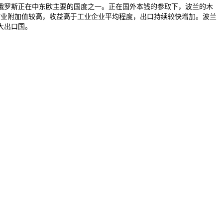
罗斯正在中东欧主要的国度之一。正在国外本钱的参取下，波兰的木
木材业附加值较高，收益高于工业企业平均程度，出口持续较快增加。波兰
大出口国。