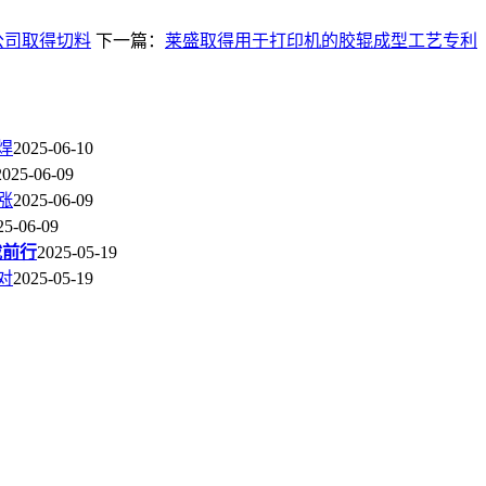
公司取得切料
下一篇：
莱盛取得用于打印机的胶辊成型工艺专利
焊
2025-06-10
2025-06-09
涨
2025-06-09
25-06-09
载前行
2025-05-19
对
2025-05-19