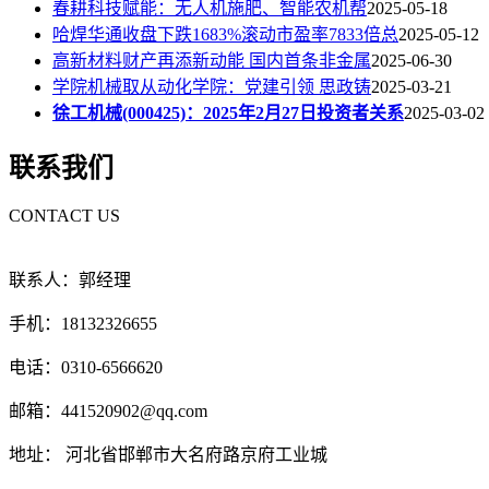
春耕科技赋能：无人机施肥、智能农机帮
2025-05-18
哈焊华通收盘下跌1683%滚动市盈率7833倍总
2025-05-12
高新材料财产再添新动能 国内首条非金属
2025-06-30
学院机械取从动化学院：党建引领 思政铸
2025-03-21
徐工机械(000425)：2025年2月27日投资者关系
2025-03-02
联系我们
CONTACT US
联系人：郭经理
手机：18132326655
电话：0310-6566620
邮箱：441520902@qq.com
地址： 河北省邯郸市大名府路京府工业城