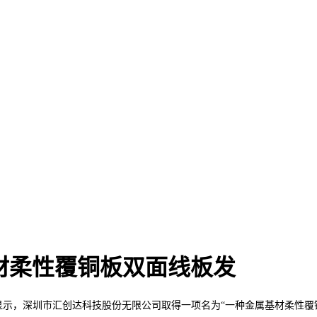
材柔性覆铜板双面线板发
，深圳市汇创达科技股份无限公司取得一项名为“一种金属基材柔性覆铜板双面