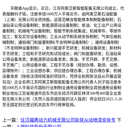
天眼查App显示，近日，江苏阿奥艾斯智能配备无限公司成立，代
表报酬刘子铭，注册本钱1000万人平易近币，由阿奥艾斯石油配备
（上海）无限公司全资持股。运营范畴含智能根本制制配备制制；石
油钻采公用设备制制；新能源原动设备制制；炼油、化工出产公用设
备制制；机械电气设备制制；智能节制系统集成；机械零件、零部件
加工；泵及实空设备制制；工业从动节制系统安拆制制；气体压缩机
械制制；通俗阀门和旋塞制制(不含特种设备制制）；通用设备制制
（不含特种设备制制）；新兴能源手艺研发；机械设备研发；新材料
手艺研发；工程和手艺研究和试验成长；阀门和旋塞研发；石油钻采
公用设备发卖；新能源原动设备发卖；炼油、手艺开辟、手艺交换、
手艺推广；公用设备补缀；工程手艺办事（规划办理、勘测、设想、
监理除外）；工业设想办事；供应链办理办事；工程办理办事；机械
设备发卖（除依法须经核准的项目外，凭停业执照依法自从开展运营
勾当）企业名称江苏阿奥艾斯智能配备无限公司代表人刘子铭注册本
钱1000万人平易近币国标行业制制业通用设备制制业其他通用设备制
制业地址江苏省南通市启东市启东经济开辟区林洋500号409室企业类
型无限义务公司（天然人投资或控股的法人独资）停业刻日2025-3-26
至无固定刻日登记机关启东市行政审批局。
上一篇：
住沉福惠动力机械无限公司斩获从动喷漆安拆专
下
一篇：
上银科技股份无限公司