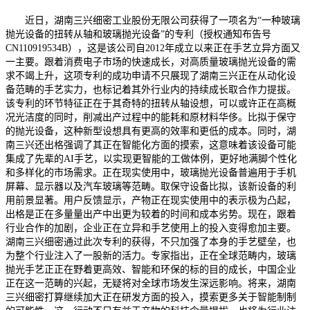
近日，湖南三兴细密工业股份无限公司获得了一项名为“一种玻璃
抛光设备的扭转从轴和玻璃抛光设备”的专利（授权通知布告号
CN110919534B），这是该公司自2012年成立以来正在手艺立异方面又
一主要。跟着消费电子市场的快速成长，对高质量玻璃抛光设备的需
求不竭上升，这项专利的成功申请不只展现了湖南三兴正在从动化设
备范畴的手艺实力，也标记着其外行业内的持续成长取合作力提拔。
该专利的环节特征正在于其奇特的扭转从轴设想，可以或许正在高概
况光洁度的同时，削减出产过程中的能耗和原材料华侈。比拟于保守
的抛光设备，这种新型设想具有更高的效率和更低的成本。同时，湖
南三兴还出格强调了其正在智能化方面的摸索，这意味着该设备可能
集成了先辈的AI手艺，以实现更智能的工做体例，更好地满脚个性化
和多样化的市场需求。正在现实使用中，玻璃抛光设备普遍用于手机
屏幕、显示器以及汽车玻璃等范畴。取保守设备比拟，该新设备的利
用前景显著。用户反馈显示，产物正在现实使用中的表示极为凸起，
出格是正在多量量出产中出更为较着的时间和成本劣势。现在，跟着
行业合作的加剧，企业正在立异和手艺使用上的投入变得愈加主要。
湖南三兴细密通过此次专利的获得，不只加强了本身的手艺壁垒，也
为整个行业注入了一股新的活力。专家指出，正在全球范畴内，玻璃
抛光手艺正正在野着更高效、智能和环保的标的目的成长，中国企业
正在这一范畴的兴起，无疑将对全球市场发生深远影响。将来，湖南
三兴细密打算继续加大正在研发方面的投入，摸索更多关于智能制制