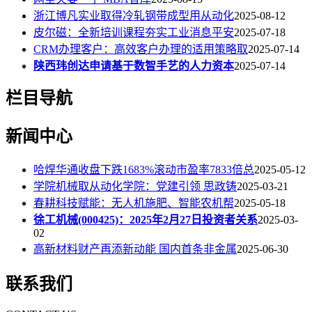
浙江博凡实业取得冷轧钢带成型用从动化
2025-08-12
皮尔磁：全新培训课程夯实工业消息平安
2025-07-18
CRM办理客户：高效客户办理的适用策略取
2025-07-14
陕西玮创达申请基于数智手艺的人力资本
2025-07-14
栏目导航
新闻中心
哈焊华通收盘下跌1683%滚动市盈率7833倍总
2025-05-12
学院机械取从动化学院：党建引领 思政铸
2025-03-21
春耕科技赋能：无人机施肥、智能农机帮
2025-05-18
徐工机械(000425)：2025年2月27日投资者关系
2025-03-
02
高新材料财产再添新动能 国内首条非金属
2025-06-30
联系我们