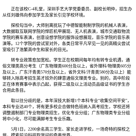
正在该校C-4礼堂，深圳手艺大学党委委员、副校长明仲，招生办
从任刘雄伟向参加学生及家长引见学校环境。
探校勾当中，大师别离抚玩了中德智能制制学院的机械人表演，
大数据取互联网学院的悍匠机甲展现、无人机表演，城市交通取物流
学院的赛车表演，创意设想学院的服饰设想展现，音乐学院的音乐表
演等。12个学院的尝试室对外，各类日常平凡罕见一见的高精尖尝试
室吸引了浩繁高中生和家长的目光。
转专业政策愈加宽松。学生正在校期间每年均有转专业机遇，通
俗文理类高分考生（广东物理类600分及以上，省外理科/物理类605分
及以上，广东汗青类570分及以上，省外文科/汗青类580分及以上）能
够转入除高考招生英才班外的肆意通俗文理类专业。别的，高中阶段
正在体育赛事中表示凸起，获得二级及以上活动员品级证书的学生亦
合用此条目。
取以往分歧的是，本年深技大新增1个本科专业“收集空间平安”，
本科专业达40个，将有更多校企合做特色班纳入高考招生，学校还将
调整遏制部门专业物理类招生，优化专业分组；广东物理类专业分组
将中小化，尽可能满脚考生专业乐趣。
5月1日，2200余名高三学生、家长走进学校，一场奇特的探校之
旅，摸索前沿科技取学问的奇奥世界。