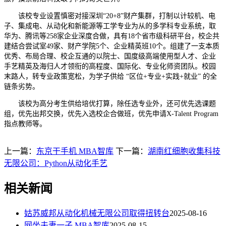
该校专业设置慎密对接深圳“20+8”财产集群，打制以计较机、电
子、集成电、从动化和新能源等工学专业为从的多学科专业系统，取
华为、腾讯等258家企业深度合做，具有18个省市级科研平台，校企共
建结合尝试室49家、财产学院5个、企业精英班10个。组建了一支本质
优秀、布局合理、校企互通的以院士、国度级高端使用型人才、企业
手艺精英及海归人才领衔的高程度、国际化、专业化师资团队。校园
末路人，转专业政策宽松，为学子供给 “区位+专业+实践+就业” 的全
链条劣势。
该校为高分考生供给培优打算，除任选专业外，还可优先选课题
组，优先出邦交换，优先入选校企合做班，优先申请X-Talent Program
指点教师等。
上一篇：
东京干手机 MBA智库
下一篇：
湖南红细胞收集科技
无限公司：Python从动化手艺
相关新闻
姑苏威邦从动化机械无限公司取得扭转台
2025-08-16
网坐夫妻一子 MBA智库
2025-08-15