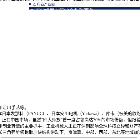
和汇川手艺等。
日本发那科（FANUC）、日本安川电机（Yaskawa）、库卡（被美的
。正在中国市场，虽然“四大师族”曾一度占领高达70%的市场份额，但跟
制制业转型的主要抓手，工业机械人正正在深刻影响全球科技立异和财产
长三角强势领跑取加快结构带动下，京津冀、中部、西部、东北等地域加