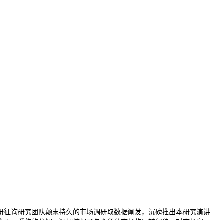
征询研究团队颠末持久的市场调研取数据阐发，沉磅推出本研究演讲