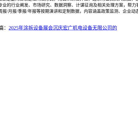
专业的行业阐发、市场研究、数据洞察、计谋征询及相关处理方案，帮力
报/月报/季报/年报等按期演讲和定制数据，内容涵盖政策监测、企业
篇：
2025年涂拆设备展会沉庆宏广机电设备无限公司的