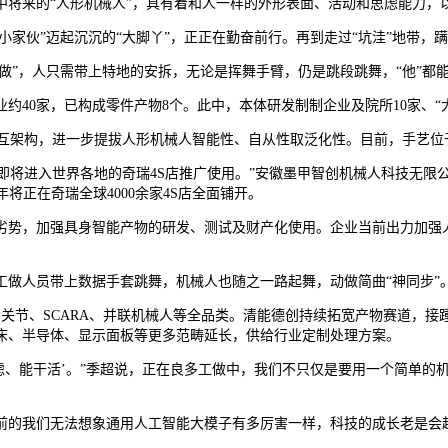
来的“人形机械人”，具有着和人一样的外形表面、活动和思虑能力，
家伙”迈起沉沉的“大脚丫”，正正在勤奋前行。再到走过“坑洼”地带，蹒
动做”，人只需带上特地的安拆，无论是挥舞手臂，仍是跳段跳舞，“他”都
40家，已构成零件产物8个。此中，本体研发制制企业及院所10家、“大
互架构，进一步提拔人形机械人智能性、自从性取泛化性。目前，手艺位
即将进入世界各地的奇瑞4S店推广使用。”安徽墨甲智创机械人科技无限
将正在奇瑞全球4000余家4S店全面铺开。
势，加强具身智能产物的研发、测试及财产化使用。企业当前出力加强人
人员带上数据手套跳舞，机械人也随之一路起舞，动做简曲“神同步”
节、SCARA、并联机械人等全品类。清能德创持续拓宽产物赛道，接
床、半导体、显示面板等更多范畴延长，供给行业定制处理方案。
能干活’。”季超说，正在良多工做中，我们不只仅是要用一个简单的机
前的我们无法想象通用人工智能大模子有多厉害一样，科技的成长老是会