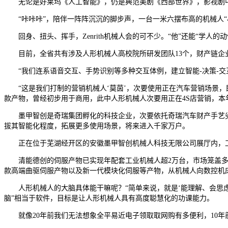
无论是好莱坞《人工智能》，仍是典范美剧《西部世界》，影视剧中将
“咔咔咔”，陪伴一阵阵沉沉的脚步声，一台一米六摆布高的机械人“小
回身、扭头、挥手，Zenrith机械人会的可不少。“他”还能“学人的
目前，全省共有涉及人形机械人高校院所研发团队13个，财产链企业约
“我们连系语音交互、手势识别等多种交互体例，建立智能-决策-交
“这是我们打制的营销机械人‘莫茵’，次要使用正在汽车营销场景，
款产物，曾经初步用于商用，此中人形机械人次要用正在4S店营销，本年
墨甲智创是奇瑞集团孵化的科技企业，次要依托奇瑞汽车财产手艺劣
拔其智能化程度，拓展更多使用场景，将来进入千家万户。
正在位于芜湖经开区的安徽墨甲智创机械人科技无限公司展厅内，工做
清能德创的伺服产物已实现年配套工业机械人超2万台，市场笼盖多关
款高端曲驱伺服产物以及新一代模块化伺服等产物，从机械人向数控机
人形机械人的大脑具体能干嘛呢？“简单来说，就是‘能理解、会思虑、
脑”相当于软件，目标是让人形机械人具有高度聪慧化的功课能力。
就像20年前我们无法想象全平易近电子领取取网购有多便利，10年