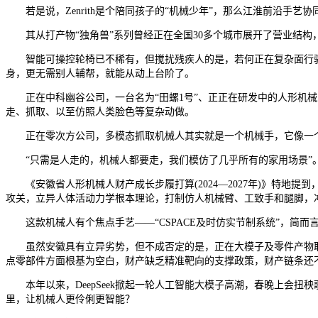
若是说，Zenrith是个陪同孩子的“机械少年”，那么江淮前沿手艺
其从打产物“独角兽”系列曾经正在全国30多个城市展开了营业结构，投
智能可操控轮椅已不稀有，但搅扰残疾人的是，若何正在复杂面行驶
身，更无需别人辅帮，就能从动上台阶了。
正在中科幽谷公司，一台名为“田螺1号”、正正在研发中的人形机械人
走、抓取、以至仿照人类脸色等复杂动做。
正在零次方公司，多模态抓取机械人其实就是一个机械手，它像一个很
“只需是人走的，机械人都要走，我们模仿了几乎所有的家用场景”。正
《安徽省人形机械人财产成长步履打算(2024—2027年)》特地
攻关，立异人体活动力学根本理论，打制仿人机械臂、工致手和腿脚，
这款机械人有个焦点手艺——“CSPACE及时仿实节制系统”，简而
虽然安徽具有立异劣势，但不成否定的是，正在大模子及零件产物取
点零部件方面根基为空白，财产缺乏精准靶向的支撑政策，财产链条还
本年以来，DeepSeek掀起一轮人工智能大模子高潮，春晚上会扭
里，让机械人更伶俐更智能？