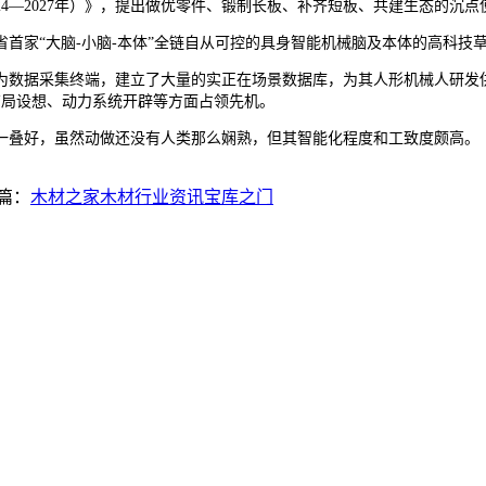
4—2027年）》，提出做优零件、锻制长板、补齐短板、共建生态的沉点
首家“大脑-小脑-本体”全链自从可控的具身智能机械脑及本体的高科技
数据采集终端，建立了大量的实正在场景数据库，为其人形机械人研发供
布局设想、动力系统开辟等方面占领先机。
叠好，虽然动做还没有人类那么娴熟，但其智能化程度和工致度颇高。
篇：
木材之家木材行业资讯宝库之门