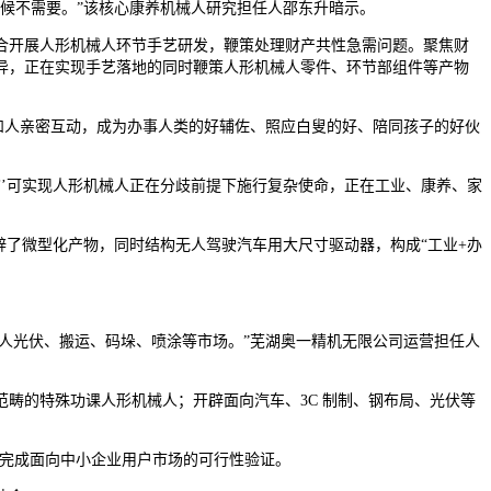
候不需要。”该核心康养机械人研究担任人邵东升暗示。
开展人形机械人环节手艺研发，鞭策处理财产共性急需问题。聚焦财
异，正在实现手艺落地的同时鞭策人形机械人零件、环节部组件等产物
和人亲密互动，成为办事人类的好辅佐、照应白叟的好、陪同孩子的好伙
脑’可实现人形机械人正在分歧前提下施行复杂使命，正在工业、康养、家
了微型化产物，同时结构无人驾驶汽车用大尺寸驱动器，构成“工业+办
。
人光伏、搬运、码垛、喷涂等市场。”芜湖奥一精机无限公司运营担任人
的特殊功课人形机械人；开辟面向汽车、3C 制制、钢布局、光伏等
，并完成面向中小企业用户市场的可行性验证。