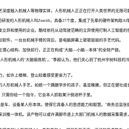
艺深度融入机械人等物理实体，人形机械人正正在打开人类世界的无限可
的人形机械人叫Zenrith，具备27个度，集成了先辈的硬件架构取
立异和使用的企业。酷哇依托从动驾驶范畴的立异使用打制人工智能的
软件，一台台机械手臂的背后，是电脑屏幕上密密层层的手艺代码。
潜心结构、加快前行，正正在构成“大脑—小脑—本体”的全财产链。
人形机械人的‘大脑锻炼机’。”季超认为，他们关心到了杭州宇树科技的
，如许上楼梯、登山较着感受更省力了。
人形机械人手艺，如统一个蹒跚学步的孩子，虽显稚嫩，但正在健壮成
，只需你给一个指令，它会本人抓取果汁倒进杯子里。
是车、设备某人形本体。使得它具备人的思虑能力和聪慧。”商务总监张
训推一体机。该产物可以或许满脚市道上大部门机械人的数据采集需求，