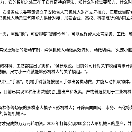
，它的智能之处正在于它有奇特的算法，知什么时候需要帮力，什么时
安徽省成长委鞭策设立了安徽省人形机械人财产立异核心，汇聚优量配合
形机械人场景需乞降能力供给对接，加强企业、高校、科研院所的协同立
，阿谁“他”，可否脚够“智能伶俐”，可以或许帮人处置家务、工做，
实现更矫捷的活动节制，确保机械人动做高效流利、动做切确。‘火速小
材料、工艺都提出了挑和。”侯长永说。目前公司针对关节模组需求开辟
动器，尺寸小一点就能够形机械人的关节模组。”。
带上“手套”，机械手臂就能按照人手做出各类动做，并能从动抓取物体
，目前已实现10种细密减速机批量出产和发卖，产物普遍使用于工业机械
修等场景的多模态大模子人形机械人；开辟面向国网、水务、石化等范畴
的智能机械人。
方方才完成数万万元轮融资。2025年打算实现200余台人形机械人的量产