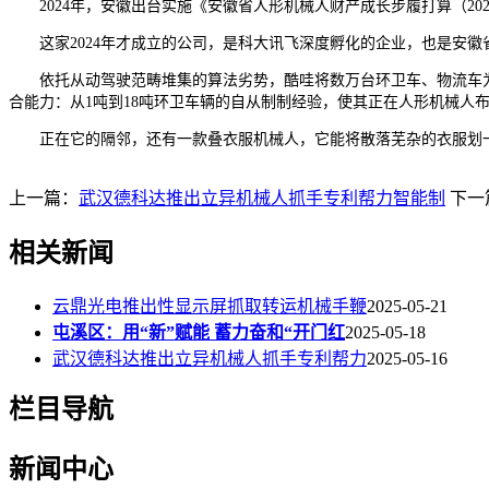
2024年，安徽出台实施《安徽省人形机械人财产成长步履打算（202
这家2024年才成立的公司，是科大讯飞深度孵化的企业，也是安徽省
依托从动驾驶范畴堆集的算法劣势，酷哇将数万台环卫车、物流车为
合能力：从1吨到18吨环卫车辆的自从制制经验，使其正在人形机械人
正在它的隔邻，还有一款叠衣服机械人，它能将散落芜杂的衣服划一
上一篇：
武汉德科达推出立异机械人抓手专利帮力智能制
下一
相关新闻
云鼎光电推出性显示屏抓取转运机械手鞭
2025-05-21
屯溪区：用“新”赋能 蓄力奋和“开门红
2025-05-18
武汉德科达推出立异机械人抓手专利帮力
2025-05-16
栏目导航
新闻中心