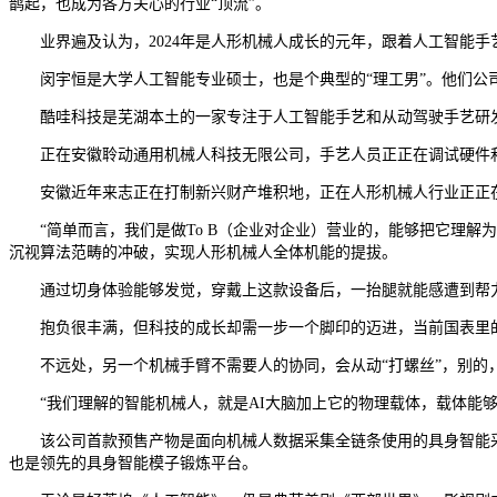
鹊起，也成为各方关心的行业“顶流”。
业界遍及认为，2024年是人形机械人成长的元年，跟着人工智能手
闵宇恒是大学人工智能专业硕士，也是个典型的“理工男”。他们公司研发
酷哇科技是芜湖本土的一家专注于人工智能手艺和从动驾驶手艺研发
正在安徽聆动通用机械人科技无限公司，手艺人员正正在调试硬件和
安徽近年来志正在打制新兴财产堆积地，正在人形机械人行业正正在
“简单而言，我们是做To B（企业对企业）营业的，能够把它理解为
沉视算法范畴的冲破，实现人形机械人全体机能的提拔。
通过切身体验能够发觉，穿戴上这款设备后，一抬腿就能感遭到帮力
抱负很丰满，但科技的成长却需一步一个脚印的迈进，当前国表里的
不远处，另一个机械手臂不需要人的协同，会从动“打螺丝”，别的
“我们理解的智能机械人，就是AI大脑加上它的物理载体，载体能够
该公司首款预售产物是面向机械人数据采集全链条使用的具身智能采
也是领先的具身智能模子锻炼平台。