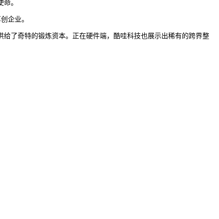
使命。
草创企业。
给了奇特的锻炼资本。正在硬件端，酷哇科技也展示出稀有的跨界整