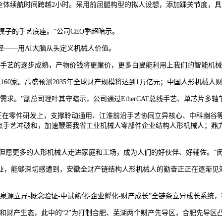
，全体续航时间跨越2小时。采用前屈腿构型的拟人设想，添加踝关节度，
子的手艺底座。”公司CEO季超暗示。
——用AI大脑从头定义机械人价值。
艺的逐步成熟，产物价钱将更廉价，更多白叟能利用上我们的智能机械
60家。高盛预测2035年全球财产规模将达到1万亿元；中国人形机械人财
。”副总司理叶其守暗示，公司通过EtherCAT总线手艺、单芯片多
正在零件研发上，支撑聆动通用、江淮前沿手艺协同立异核心、中科幽谷
焦点手艺冲破和，加速鞭策我省工业机械人零部件企业结构人形机械人；鼎
但愿更多的人形机械人走进家庭和工场，成为人们的好伙伴、好辅佐。”
能够深切感遭到，安徽全财产链结构人形机械人的勤奋正正在逐渐见效
立异-概念验证-中试熟化-企业孵化-财产成长”全链条立异成长系统
系统和财产生态，此中的“2”为打制合肥、芜湖两个财产先导区，合肥先导