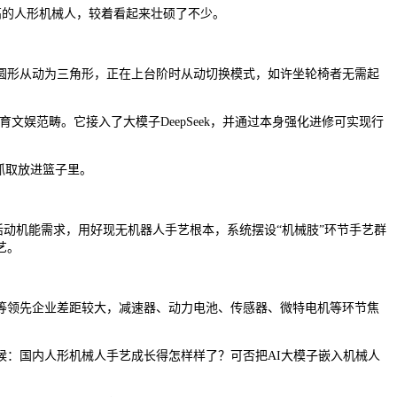
性高的人形机械人，较着看起来壮硕了不少。
形从动为三角形，正在上台阶时从动切换模式，如许坐轮椅者无需起
娱范畴。它接入了大模子DeepSeek，并通过本身强化进修可实现行
抓取放进篮子里。
。
活动机能需求，用好现无机器人手艺根本，系统摆设“机械肢”环节手艺群
艺。
领先企业差距较大，减速器、动力电池、传感器、微特电机等环节焦
候：国内人形机械人手艺成长得怎样样了？可否把AI大模子嵌入机械人