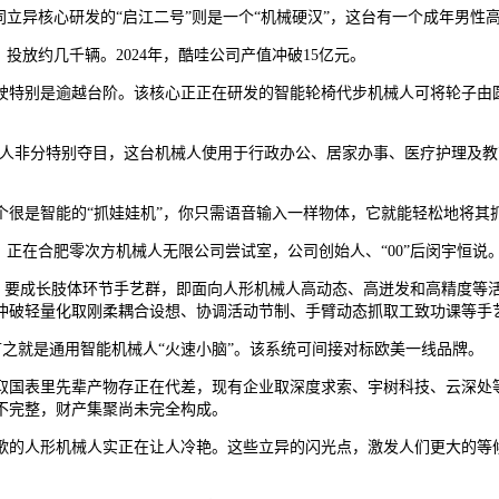
协同立异核心研发的“启江二号”则是一个“机械硬汉”，这台有一个成年男
放约几千辆。2024年，酷哇公司产值冲破15亿元。
特别是逾越台阶。该核心正正在研发的智能轮椅代步机械人可将轮子由圆
非分特别夺目，这台机械人使用于行政办公、居家办事、医疗护理及教育文
是智能的“抓娃娃机”，你只需语音输入一样物体，它就能轻松地将其
在合肥零次方机械人无限公司尝试室，公司创始人、“00”后闵宇恒说
提到，要成长肢体环节手艺群，即面向人形机械人高动态、高迸发和高精度等
冲破轻量化取刚柔耦合设想、协调活动节制、手臂动态抓取工致功课等手
言之就是通用智能机械人“火速小脑”。该系统可间接对标欧美一线品牌。
国表里先辈产物存正在代差，现有企业取深度求索、宇树科技、云深处等
不完整，财产集聚尚未完全构成。
秧歌的人形机械人实正在让人冷艳。这些立异的闪光点，激发人们更大的等