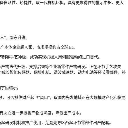
具备自从性、矫捷性。取一代样机比拟，具有更靠得住的批示中枢、更大
人”。邵东升说。
产本体企业超70家，市场规模约占全球1/3。
轴节制等手艺冲破，成功实现机械人用伺服驱动的进口替代。
等产物迭代升级，支撑启智等企业新零件产物研发。正在环节手艺攻关
力成长智能传感器、伺服电机、谐波减速器、动力电池等环节零部件，补
闵宇恒暗示。
，可否抓住财产起飞“风口”，取国内先发地域正在大规模财产化和贸易
，有决心进一步提拔产物成熟度，降低出产成本。
区凸起研发制制和推广使用，芜湖先导区凸起环节零部件出产配套。