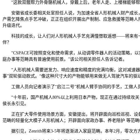
“这款双髋帮力外骨骼机械人，穿戴上后，老年人走、上楼梯能够帮力
安徽省成长委相关处室担任人说，为加速全省人形机械人财产成长，
产需乞降焦点手艺冲破，正正在组织开展出产制制、应急救援等范畴人
升级迭代。
科技的成长，让人们对人形机械人手艺充满憧憬取遥想——将来有一天
伴？
“CSPACE可按照变化和使命需求，从动调零件器人的活动策略，以
庭办事等范畴具有普遍使用前景。”该公司相关担任人告诉记者。
“人形机械人需要迸发力、响应速度和精度的完满均衡，这对减速器的
事”双轮驱动款式。“像这种尺寸大的产物能够用来做无人驾驶汽车的驱
工做人员向记者演示了“启江二号”机械人臂手协同的手艺，工做人员
“十年前，国产机械人80%以上利用日本产物，现正在通过持续攻关
侯长永引见。
正在扩大零件使用场景方面，安徽提出，将开辟面向巡检巡视、设备检
范畴的轻量化大模子人形机械人；开辟面向家政办事、养老陪护 等范畴
据引见，Zenrith将来3-5年将逐渐进入家庭范畴。本年2月，零次