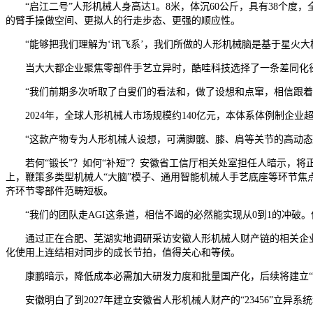
“启江二号”人形机械人身高达1。8米，体沉60公斤，具有38个度
的臂手操做空间、更拟人的行走步态、更强的顺应性。
“能够把我们理解为‘讯飞系’，我们所做的人形机械脑是基于星火大模
当大大都企业聚焦零部件手艺立异时，酷哇科技选择了一条差同化径
“我们前期多次听取了白叟们的看法和，做了设想和点窜，相信跟着手
2024年，全球人形机械人市场规模约140亿元，本体系体例制企业超1
“这款产物专为人形机械人设想，可满脚髋、膝、肩等关节的高动态需求
若何“锻长”？如何“补短”？安徽省工信厅相关处室担任人暗示，将
上，鞭策多类型机械人“大脑”模子、通用智能机械人手艺底座等环节
齐环节零部件范畴短板。
“我们的团队走AGI这条道，相信不竭的必然能实现从0到1的冲破。
通过正在合肥、芜湖实地调研采访安徽人形机械人财产链的相关企业，
化使用上连结相对同步的成长节拍，值得关心和等候。
康鹏暗示，降低成本必需加大研发力度和批量国产化，后续将建立“泉源
安徽明白了到2027年建立安徽省人形机械人财产的“23456”立异