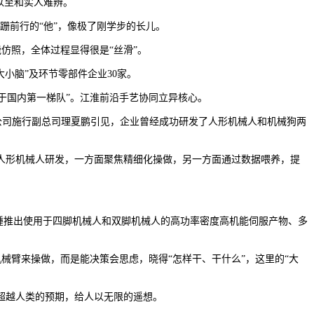
以至和实人难辨。
跚前行的“他”，像极了刚学步的长儿。
能仿照，全体过程显得很是“丝滑”。
小脑”及环节零部件企业30家。
于国内第一梯队”。江淮前沿手艺协同立异核心。
公司施行副总司理夏鹏引见，企业曾经成功研发了人形机械人和机械狗两
形机械人研发，一方面聚焦精细化操做，另一方面通过数据喂养，提
。
踵推出使用于四脚机械人和双脚机械人的高功率密度高机能伺服产物、多
械臂来操做，而是能决策会思虑，晓得“怎样干、干什么”，这里的“大
超越人类的预期，给人以无限的遥想。