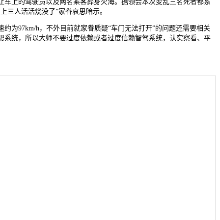
让车上的驾驶员以及两名乘客葬身火海。据领会本次变乱三名死者都系
上三人活活烧没了”家眷哀思暗示。
97km/h，不外目前就家眷质疑“车门无法打开”的问题还需要相关
帮系统，所以大师不要过度依赖或者过度信赖智驾系统，认实察看、平