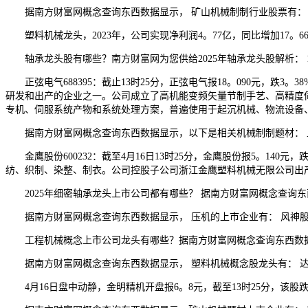
据南方财富网概念查询东西数据显示， 矿山机械制制行业股票有： 1、威领
塑料机械龙头，2023年，公司实现净利润4。77亿，同比增加17。6
轴承龙头股有哪些？南方财富网为您供给2025年轴承龙头股解析： 
正弦电气688395：截止13时25分，正弦电气报18。090元，跌
研发和出产的企业之一。公司成立了高机能变频矢量节制手艺、高精度
专机、伺服系统产物和系统处理方案，普遍使用于起沉机械、物流设备
据南方财富网概念查询东西数据显示，以下是相关机械制制题材： 上海机电60
金鹰股份600232：截至4月16日13时25分，金鹰股份报5。140元
纺、织制、染整、制衣。公司控股子公司浙江金鹰塑料机械无限公司出
2025年细密轴承龙头上市公司都有哪些？ 据南方财富网概念查询东西
据南方财富网概念查询东西数据显示， 压机的上市企业有： 风神股份： 4
工程机械概念上市公司龙头有哪些？据南方财富网概念查询东西数据显示， 
据南方财富网概念查询东西数据显示， 塑料机械概念股龙头有： 达意隆0022
4月16日盘中动静，金明精机开盘报6。8元，截至13时25分，该股跌5。5