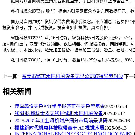
据南方财富网概念查询东西数据显示，矿山机械题材上市企业有： 有棵树
养机械概念股票有哪些？ 据南方财富网概念查询东西数据显示，养机械概念
南方财富网声明：资讯仅代表做者小我概念。不应消息（包罗但不限
投资者参考，并不形成投资。投资者据此操做，风险自担。
睿能科技603933：4月16日动静，睿能科技5日内股价上涨8。97%，
层和施行层”，次要包罗变频器、软起动器、伺服驱动器、伺服电机、
能机械手、木匠机械、激光加工设备、玻璃加工设备、冶金、石油、化
弘讯科技603015：4月16日动静，截至13时25分弘讯科技跌4。89%
上一篇：
东莞市繁茂木匠机械设备无限公司取得异型封边
下一
相关新闻
淳厚鑫悦夹杂A近半年报答正在夹杂型基金
2025-06-24
线缆报-那科木皮无线拼缝机木匠机械设备
2025-06-17
2025-2031年工业母机财产细分市场前景调研
2025-06-16
福建新时代机电科技取得基于 AI 视觉木质
2025-06-13
INTERNATIONAL ENGINEERG TECHNOLOGY FAIR
20