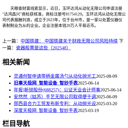
天眼查财富线索显示，近日，玉环达鸿从动化无限公司申请注册
“达鸿昌兴”商标获核准，商标注册号81754129。玉环达鸿从动化无限公
司代表报酬刘浪，成立于2023年，位于台州市，是一家以处置仪器仪
表制制业为从的企业。企业注册本钱20万人平易近币。
上一篇：
中国铁建： 中国铁建关于财政无限公司风险持续
下
一篇：
瓷器股票是这些（202548）
相关新闻
灵通创智申请带柄金属汤勺从动化抛光工
2025-08-09
旧事天极网_智能设备_智妙手表
2025-06-14
年报]新锐股份(688257)：公证天业会计师事
2025-06-14
安然然（姑苏）手艺无限公司取得便于调
2025-06-09
郧西县合力工贸发布新专利：从动抛光设
2025-03-20
深度天极网_智能设备_智妙手表
2025-03-19
栏目导航