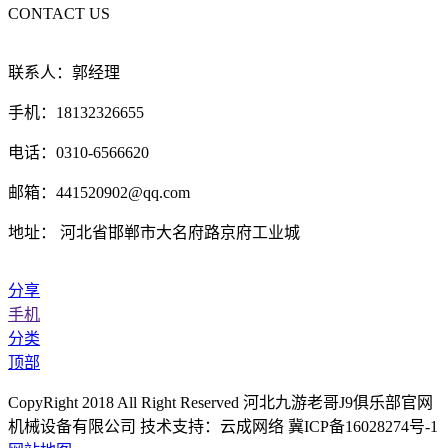
CONTACT US
联系人：郭经理
手机：18132326655
电话：0310-6566620
邮箱：441520902@qq.com
地址： 河北省邯郸市大名府路京府工业城
分享
手机
分类
顶部
CopyRight 2018 All Right Reserved 河北九游老哥J9俱乐部官网
机械设备有限公司 技术支持：云成网络 冀ICP备16028274号-1