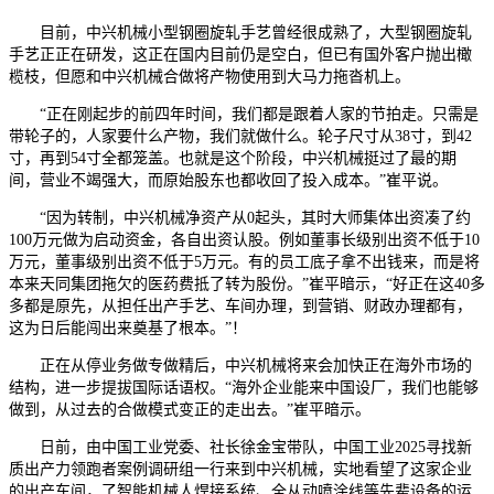
目前，中兴机械小型钢圈旋轧手艺曾经很成熟了，大型钢圈旋轧
手艺正正在研发，这正在国内目前仍是空白，但已有国外客户抛出橄
榄枝，但愿和中兴机械合做将产物使用到大马力拖沓机上。
“正在刚起步的前四年时间，我们都是跟着人家的节拍走。只需是
带轮子的，人家要什么产物，我们就做什么。轮子尺寸从38寸，到42
寸，再到54寸全都笼盖。也就是这个阶段，中兴机械挺过了最的期
间，营业不竭强大，而原始股东也都收回了投入成本。”崔平说。
“因为转制，中兴机械净资产从0起头，其时大师集体出资凑了约
100万元做为启动资金，各自出资认股。例如董事长级别出资不低于10
万元，董事级别出资不低于5万元。有的员工底子拿不出钱来，而是将
本来天同集团拖欠的医药费抵了转为股份。”崔平暗示，“好正在这40多
多都是原先，从担任出产手艺、车间办理，到营销、财政办理都有，
这为日后能闯出来奠基了根本。”！
正在从停业务做专做精后，中兴机械将来会加快正在海外市场的
结构，进一步提拔国际话语权。“海外企业能来中国设厂，我们也能够
做到，从过去的合做模式变正的走出去。”崔平暗示。
日前，由中国工业党委、社长徐金宝带队，中国工业2025寻找新
质出产力领跑者案例调研组一行来到中兴机械，实地看望了这家企业
的出产车间，了智能机械人焊接系统、全从动喷涂线等先辈设备的运