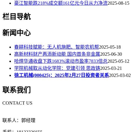
豪江智能跌218%成交额161亿元今日从力净流
2025-08-15
栏目导航
新闻中心
春耕科技赋能：无人机施肥、智能农机帮
2025-05-18
高新材料财产再添新动能 国内首条非金属
2025-06-30
哈焊华通收盘下跌1683%滚动市盈率7833倍总
2025-05-12
学院机械取从动化学院：党建引领 思政铸
2025-03-21
徐工机械(000425)：2025年2月27日投资者关系
2025-03-02
联系我们
CONTACT US
联系人：郭经理