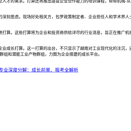
业人才的需求。打算还将推出提拔企业合作能力的培训课程，帮帮机械-
刻思虑。现场好处相关方，包罗政策制定者、企业担任人和学术界人士，
打算。这些打算将为企业和投资商供给详尽的行业消息，旨正在推广机械
企业成长打算。这一打算的出台，不只显示了越南对工业现代化的注沉，
物群组和潜能工业产物群组，力图为企业搭建的成长平台。
专业深度分解：成长前景、报考全解析