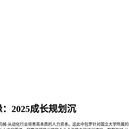
2025成长规划沉
械-从动化行业培育高本质的人力资本。这此中包罗针对国立大学所属的