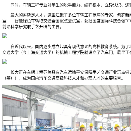
同时，车辆工程专业对学生的脱手能力、编程根本、立异认识、逻辑
最大的劣势是人才，这里汇聚了多位车辆工程范畴的专家，包罗新能
室——智能绿色车辆取交通全国沉点尝试室，获批国度国际科技合做“中
前沿科学研究取手艺开辟的主要。
自近代以来，国内逐步成立起具有现代意义的高档教育系统。为了培育
交通大学（今上海交通大学）的机械工程学院就设立了汽车门，最早正在
长大正在车辆工程范畴具有汽车运输平安保障手艺交通行业沉点尝试室
（筹）），成为国内汽车交通高级科技人才和办理人才的主要培育。