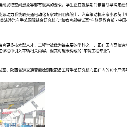
阐发取空间想象等都有很高的要求，学生正在就读期间该当尽早确定细
源动力系统取交通电动化专家欧阳明高院士、汽车策动机专家李骏院士等
美洁净汽车手艺国际结合研究核心”和教育部尝试室“车联网教育部 - 中
更多技术型人才，工程学被做为最主要的学科之一，正在国内高校遍地开
课程中引入车辆相关内容，但其时髦未构成的“车辆工程专业”。
、陕西省道交通智能检测取配备工程手艺研究核心正在内的10个严沉