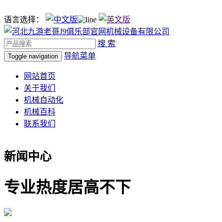
语言选择：
搜 索
导航菜单
Toggle navigation
网站首页
关于我们
机械自动化
机械百科
联系我们
新闻中心
专业热度居高不下