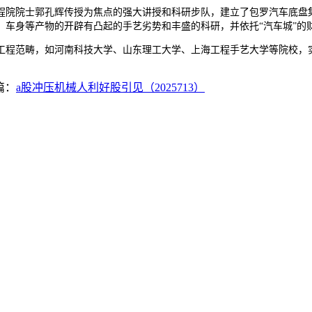
院院士郭孔辉传授为焦点的强大讲授和科研步队，建立了包罗汽车底盘集
、车身等产物的开辟有凸起的手艺劣势和丰盛的科研，并依托“汽车城”的
程范畴，如河南科技大学、山东理工大学、上海工程手艺大学等院校，
篇：
a股冲压机械人利好股引见（2025713）