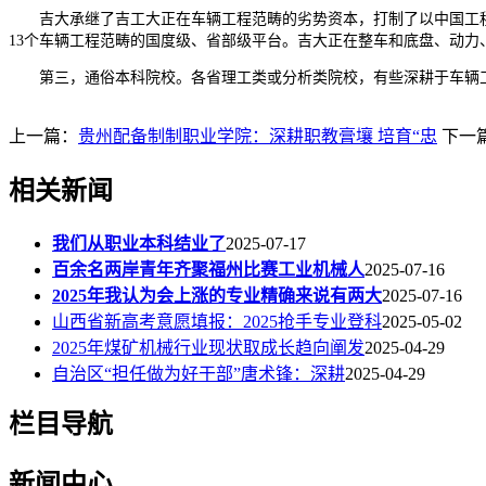
吉大承继了吉工大正在车辆工程范畴的劣势资本，打制了以中国工程
13个车辆工程范畴的国度级、省部级平台。吉大正在整车和底盘、动力
第三，通俗本科院校。各省理工类或分析类院校，有些深耕于车辆工
上一篇：
贵州配备制制职业学院：深耕职教膏壤 培育“忠
下一
相关新闻
我们从职业本科结业了
2025-07-17
百余名两岸青年齐聚福州比赛工业机械人
2025-07-16
2025年我认为会上涨的专业精确来说有两大
2025-07-16
山西省新高考意愿填报：2025抢手专业登科
2025-05-02
2025年煤矿机械行业现状取成长趋向阐发
2025-04-29
自治区“担任做为好干部”唐术锋：深耕
2025-04-29
栏目导航
新闻中心