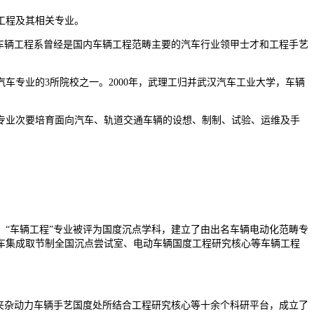
工程及其相关专业。
车辆工程系曾经是国内车辆工程范畴主要的汽车行业领甲士才和工程手艺
专业的3所院校之一。2000年，武理工归并武汉汽车工业大学，车辆
业次要培育面向汽车、轨道交通车辆的设想、制制、试验、运维及手
“车辆工程”专业被评为国度沉点学科，建立了由出名车辆电动化范畴专
车集成取节制全国沉点尝试室、电动车辆国度工程研究核心等车辆工程
夹杂动力车辆手艺国度处所结合工程研究核心等十余个科研平台，成立了