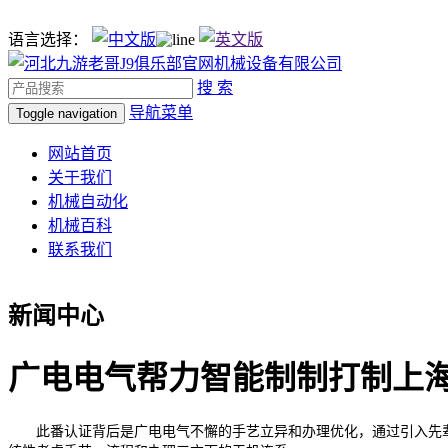
语言选择：
搜 索
导航菜单
Toggle navigation
网站首页
关于我们
机械自动化
机械百科
联系我们
新闻中心
广电电气帮力智能制制打制上
此番认证背后是广电电气不懈的手艺立异和办理优化，通过引入先辈