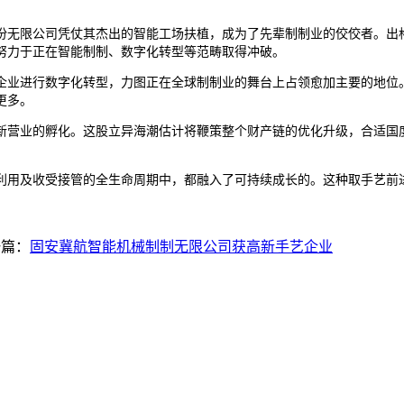
限公司凭仗其杰出的智能工场扶植，成为了先辈制制业的佼佼者。出格
努力于正在智能制制、数字化转型等范畴取得冲破。
业进行数字化转型，力图正在全球制制业的舞台上占领愈加主要的地位。
更多。
营业的孵化。这股立异海潮估计将鞭策整个财产链的优化升级，合适国度
用及收受接管的全生命周期中，都融入了可持续成长的。这种取手艺前进
一篇：
固安冀航智能机械制制无限公司获高新手艺企业