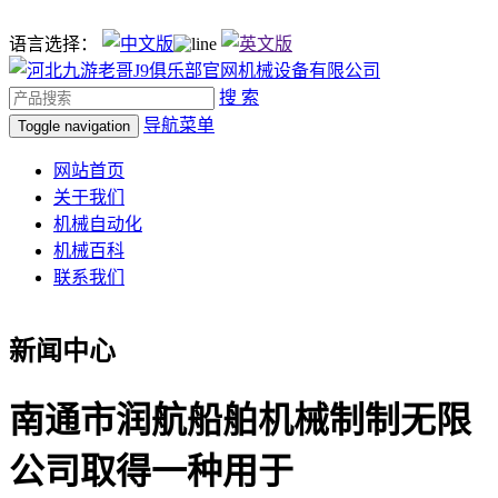
语言选择：
搜 索
导航菜单
Toggle navigation
网站首页
关于我们
机械自动化
机械百科
联系我们
新闻中心
南通市润航船舶机械制制无限
公司取得一种用于