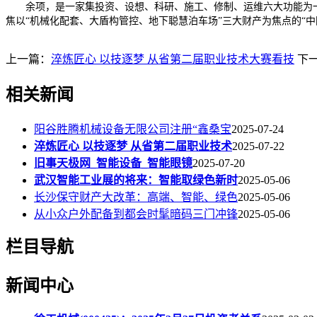
余项，是一家集投资、设想、科研、施工、修制、运维六大功能为一
焦以“机械化配套、大盾构管控、地下聪慧泊车场”三大财产为焦点的“
上一篇：
淬炼匠心 以技逐梦 从省第二届职业技术大赛看技
下
相关新闻
阳谷胜腾机械设备无限公司注册“鑫桑宝
2025-07-24
淬炼匠心 以技逐梦 从省第二届职业技术
2025-07-22
旧事天极网_智能设备_智能眼镜
2025-07-20
武汉智能工业展的将来：智能取绿色新时
2025-05-06
长沙保守财产大改革：高端、智能、绿色
2025-05-06
从小众户外配备到都会时髦暗码三门冲锋
2025-05-06
栏目导航
新闻中心