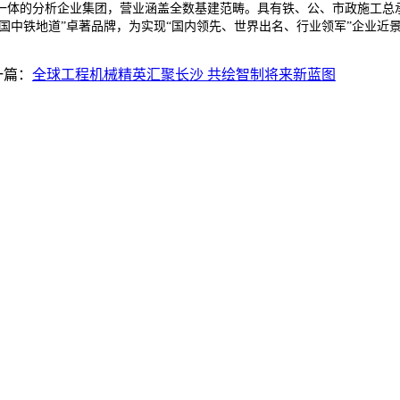
体的分析企业集团，营业涵盖全数基建范畴。具有铁、公、市政施工总承
中国中铁地道”卓著品牌，为实现“国内领先、世界出名、行业领军”企业近
一篇：
全球工程机械精英汇聚长沙 共绘智制将来新蓝图