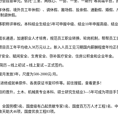
分会挂靠单元。依托“三室、两核心、一会、一坐、一期刊”等高端平台，
休假、境外员工年休假）、调休假、搬场假、投亲假、通勤假、婚假、产
强制调休假。
称评审权。本科结业生结业5年可申报中级、结业10年申报高级、结业1
长通道，加速职业人才培育，规范员工职业转换、轮岗机制，帮帮员工
目员工年平均收入38万元以上。新入人员工见习期国内薪酬程度年均正在9
安全、赋闲安全、生育安全、弥补医疗安全、住房公积金和企业年金。
简历→线上初试→线上复试→正式签约。
3年，尺度为500-2000元/月。
进修成就单原件、各类获证书复印件等。前往搜狐，查看更多！
晋升，土木、机械类专业本科、硕士研究生结业3—5年可成为项目手
国劳模5名、国度级有凸起贡献专家1名、国度百万万人才工程1名、中
詹天助大46项，国度优良工程83项。