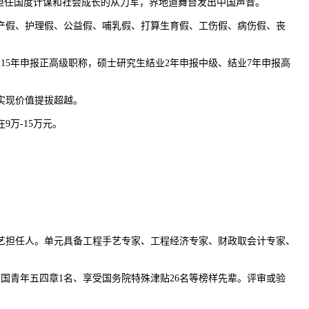
担任国度计谋和社会成长的从力军，界地道舞台发出中国声音。
假、护理假、公益假、哺乳假、打算生育假、工伤假、病伤假、丧
5年申报正高级职称，硕士研究生结业2年申报中级、结业7年申报高
实现价值提拔超越。
万-15万元。
艺担任人。单元具备工程手艺专家、工程经济专家、财政取会计专家、
国青年五四章1名、享受国务院特殊津贴26名等榜样先辈。评审或验