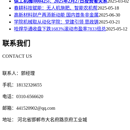
徐工机械(000425)：2025年2月27日投资者关系
2025-03-02
春耕科技赋能：无人机施肥、智能农机帮
2025-05-18
高新材料财产再添新动能 国内首条非金属
2025-06-30
学院机械取从动化学院：党建引领 思政铸
2025-03-21
哈焊华通收盘下跌1683%滚动市盈率7833倍总
2025-05-12
联系我们
CONTACT US
联系人：郭经理
手机：18132326655
电话：0310-6566620
邮箱：441520902@qq.com
地址： 河北省邯郸市大名府路京府工业城