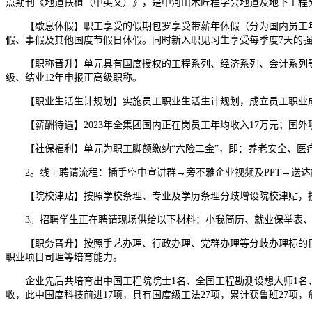
点期刊《地道扶植（中英文）》，是中河山木匠程学会地道及地下工程
【歇息休假】职工享受的假期包罗享受带薪年休假（分为国内员工年
假、事假及其他国度节假日休假。同时新入职见习生享受每季度7天的
【职称晋升】单元具有国度授权的工程系列、经济系列、会计系列等职
级、结业12年申报正高级职称。
【职业生活生计规划】实施员工职业生活生计规划，成立员工职业成
【薪酬待遇】2023年全集团国内正在岗员工年均收入17万元；国外项
【社保福利】单元为职工脚额缴纳“六险二金”，即：养老安全、医疗
2。线上聘请流程：插手空中宣讲群→旁不雅企业视频及PPT→送达
【院校津贴】按照学校条理、专业及学历条理分歧增设院校津贴，按月发放
3。招聘学生正在聘请现场供给以下材料：小我简历、就业保举表、
【职务晋升】按照手艺办理、行政办理、党群办理等分歧办理标的目的
职业项目司理等培育能力。
企业先后共培育出中国工程院院士1名、全国工程勘测设想大师1名、全
收，此中国度科技前进17项，具有国度级工法27项，累计获鲁班27项，