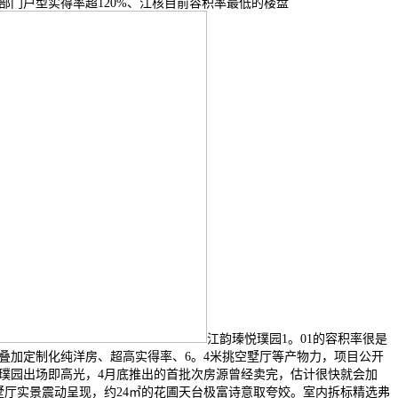
部门户型实得率超120%、江核目前容积率最低的楼盘
江韵瑧悦璞园1。01的容积率很是
叠加定制化纯洋房、超高实得率、6。4米挑空墅厅等产物力，项目公开
璞园出场即高光，4月底推出的首批次房源曾经卖完，估计很快就会加
空墅厅实景震动呈现，约24㎡的花圃天台极富诗意取夸姣。室内拆标精选弗