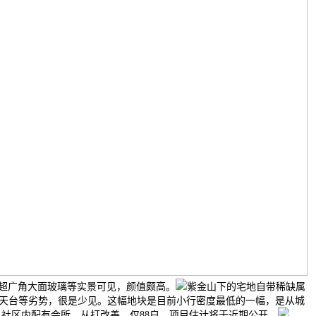
、超广角大面玻璃等实景可见，颜值颇高。
紫金山下的宅地自带稀缺属
、天台等劣势，很是少见。这幅地块是目前小行密度最低的一幅，是从城
社区内配有会所，从打改善，仅88户。项目估计将于近期公开。