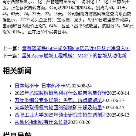
询东西数据显示， 化工产物题材龙头有： 沈阳化工： 化工产物龙头
股。正在存货周转方面，公司从2021年到2024年，别离为50。41天、
46。63天、24。37天、22。25天。 公司据南方财富网概念查询东西数
据显示， COFs龙头企业有： 宝丽迪：龙头， 5月30日收盘最新动静，
宝丽迪5日内股价上涨7。64%，截至下战书3点收盘，该股报28。540元
涨9。01% 。 正在近30个买卖日中。
上一篇：
雷赛智能跌050%成交额858亿元近3日从力净流入91
下一篇：
星知Agent赋能工程机械：MCP下的智能从动化新
相关新闻
日本热不卡_日本热不卡V
2025-08-24
2025年乙烷裂解概念利好什么股票名单详情
2025-08-14
刀兵类细分专业详解：劣势、坑点取避坑
2025-06-17
天华院取得氮气轮回的硫精矿干燥及热量
2025-06-13
合肥工业大学2025年硕士研究生招生调剂消
2025-06-13
从动化拆卸线有什么长处
2025-03-20