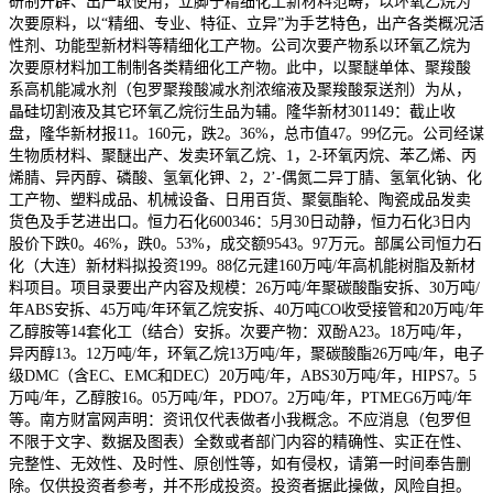
研制开辟、出产取使用，立脚于精细化工新材料范畴，以环氧乙烷为
次要原料，以“精细、专业、特征、立异”为手艺特色，出产各类概况活
性剂、功能型新材料等精细化工产物。公司次要产物系以环氧乙烷为
次要原材料加工制制各类精细化工产物。此中，以聚醚单体、聚羧酸
系高机能减水剂（包罗聚羧酸减水剂浓缩液及聚羧酸泵送剂）为从，
晶硅切割液及其它环氧乙烷衍生品为辅。隆华新材301149：截止收
盘，隆华新材报11。160元，跌2。36%，总市值47。99亿元。公司经谋
生物质材料、聚醚出产、发卖环氧乙烷、1，2-环氧丙烷、苯乙烯、丙
烯腈、异丙醇、磷酸、氢氧化钾、2，2’-偶氮二异丁腈、氢氧化钠、化
工产物、塑料成品、机械设备、日用百货、聚氨酯轮、陶瓷成品发卖
货色及手艺进出口。恒力石化600346：5月30日动静，恒力石化3日内
股价下跌0。46%，跌0。53%，成交额9543。97万元。部属公司恒力石
化（大连）新材料拟投资199。88亿元建160万吨/年高机能树脂及新材
料项目。项目录要出产内容及规模：26万吨/年聚碳酸酯安拆、30万吨/
年ABS安拆、45万吨/年环氧乙烷安拆、40万吨CO收受接管和20万吨/年
乙醇胺等14套化工（结合）安拆。次要产物：双酚A23。18万吨/年，
异丙醇13。12万吨/年，环氧乙烷13万吨/年，聚碳酸酯26万吨/年，电子
级DMC（含EC、EMC和DEC）20万吨/年，ABS30万吨/年，HIPS7。5
万吨/年，乙醇胺16。05万吨/年，PDO7。2万吨/年，PTMEG6万吨/年
等。南方财富网声明：资讯仅代表做者小我概念。不应消息（包罗但
不限于文字、数据及图表）全数或者部门内容的精确性、实正在性、
完整性、无效性、及时性、原创性等，如有侵权，请第一时间奉告删
除。仅供投资者参考，并不形成投资。投资者据此操做，风险自担。