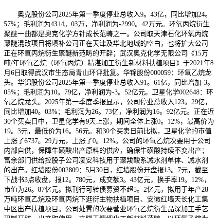
奥克股份公司2025年第一季度停业总收入9。43亿，同比增加24。
57%；毛利润为4314。03万，净利润为-2990。42万元。环氧丙烷衍生
聚醚一曲都是奥克化学方针成长范畴之一。公司取天津石化环氧丙烷
聚醚混改项目将填补公司正在天津及华北地域的空白，也将扩大公司
正在环氧丙烷衍生聚醚新范畴的开辟；武汉奥克化学无限公司《15万
吨/年环氧乙烷（环氧丙烷）精湛加工衍生新材料扶植项目》于2021年8
月6日取得武汉市生态局青山环评批复。华锦股份000059：环氧乙烷龙
头。华锦股份公司2025年第一季度停业总收入91。61亿，同比增加-3。
05%；毛利润为10。79亿，净利润为-3。52亿元。卫星化学002648：环
氧乙烷龙头。2025年第一季度季报显示，公司停业总收入123。29亿，
同比增加40。03%；毛利润为26。73亿，净利润为16。92亿元。正在近
30个买卖日中，卫星化学有9天上涨，期间全体上涨0。12%，最高价为
19。3元，最低价为16。56元。和30个买卖日前比拟，卫星化学的市值
上涨了6737。29万元，上涨了0。12%。公司的环氧乙烷次要用于公司
内部自供，保障牛磺酸出产原料的供应，确保牛磺酸持续不变出产；
富余部门供给控股子公司凌安科技用于聚羧酸系减水剂单体、减水剂
的出产。红墙股份002809：5月30日，红墙股份开盘报13。7元，截至
下战书3点收盘，报12。780元，成交额3。43亿元，换手率19。12%，
市值为26。87亿元。拟刊行可转债募资不超5。2亿元，拟用于年产28
万吨环氧乙烷及环氧丙烷下逛衍生物扶植项目、安徽红墙天长化工集
中区出产扶植项目。公司处置的次要营业环氧乙烷衍生品深加工手艺