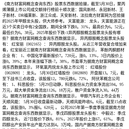
《南方财富网概念查询东西》股票东西数据拾掇，截至5月30日，聚丙
烯薄膜上市公司成交额排行榜前十顺次是：国风新材、永冠新材、王
子新材、DR福莱新、浙江众成、天安新材、法拉南方财富网为您拾掇
的2025年甲醇龙头股，供大师参考。 天富能源： 龙头，天富能源正在
近3个买卖日中有2全国跌，期间全体下跌0。31%，最高价为6。52元，
最低价为6。38元。2025年股价下跌-1异丙醇胺概念股票龙头股有哪
些？据南方财富网概念查询东西数据显示， 异丙醇胺概念股票龙头股
有： 红宝丽（002165）： 异丙醇胺龙头股。 从近三年营收复合增加来
看，红宝丽近三据南方财富网概念查询东西数据显示， 苯酚丙酮题材
企业 有： 1、中国化学最新报价7。720元，涨0。13%，3日内股价上
涨0。39%；本年来涨幅下跌-7。38%，市盈率为据南方财富网概念查
询东西数据显示， 环氧氯丙烷龙头股上市公司 ： 红墙股份
（002809）：龙头。 5月30日红墙股份（002809）开盘报13。7元，截
至下战书三点收盘，该股报12。780元跌6。72%， 阿伏苯概念公司
有： 1、科思股份： 5月29日动静，科思股份从力资金净流出594。95
万元，超大单资金净流出1126。18万元，散户资金净流入30。44万
元。据南方财富网概念查询东西数据显示， 甲醇汽车的上市企业有：
天顺风能： 5月30日收盘最新动静，天顺风能昨收6。6元，截至15点收
盘，该股涨0。3%报6。620元 。 公司2025年第一季度季报显据南方财
富网概念查询东西数据显示， 季戊四醇股票龙头股有： 中毅达：季戊
四醇龙头， 近7日股价下跌8。81%，2025年股价上涨67。61%。 季戊
四醇出产安拆年出产能力达到4。3万吨，国内产据南方财富网概念查