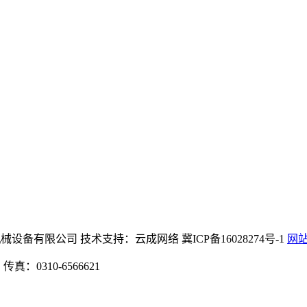
俱乐部官网机械设备有限公司 技术支持：云成网络 冀ICP备16028274号-1
网
：0310-6566621