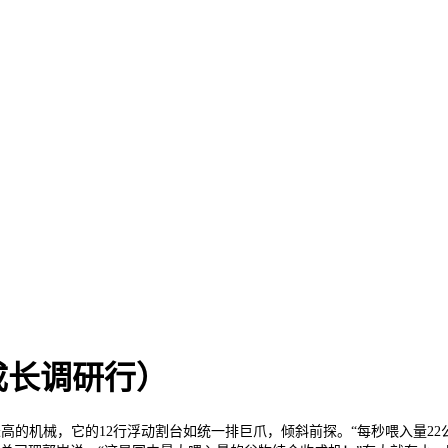
成长调研行）
机械，它的12行浮动割台如统一排巨爪，倾斜前探。“每秒喂入量22公斤