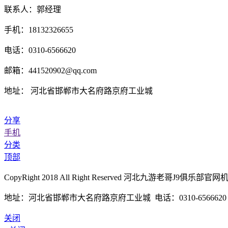
联系人：郭经理
手机：18132326655
电话：0310-6566620
邮箱：441520902@qq.com
地址： 河北省邯郸市大名府路京府工业城
分享
手机
分类
顶部
CopyRight 2018 All Right Reserved 河北九游老哥J9
地址：河北省邯郸市大名府路京府工业城 电话：0310-6566620 传真
关闭