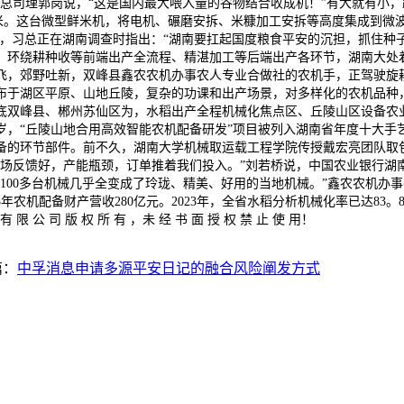
席总司理郭岗说，“这是国内最大喂入量的谷物结合收成机！”有大就有小，
大米。这台微型鲜米机，将电机、碾磨安拆、米糠加工安拆等高度集成到微
3月，习总正在湖南调查时指出：“湖南要扛起国度粮食平安的沉担，抓住
。环绕耕种收等前端出产全流程、精湛加工等后端出产各环节，湖南大处
飞，郊野吐新，双峰县鑫农农机办事农人专业合做社的农机手，正驾驶旋
布于湖区平原、山地丘陵，复杂的功课和出产场景，对多样化的农机品种
底双峰县、郴州苏仙区为，水稻出产全程机械化焦点区、丘陵山区设备农业
岁，“丘陵山地合用高效智能农机配备研发”项目被列入湖南省年度十大手
备的环节部件。前不久，湖南大学机械取运载工程学院传授戴宏亮团队取
场反馈好，产能瓶颈，订单推着我们投入。”刘若桥说，中国农业银行湖南
代，100多台机械几乎全变成了玲珑、精美、好用的当地机械。”鑫农农机
年农机配备财产营收280亿元。2023年，全省水稻分析机械化率已达83。8
 司 版 权 所 有 ，未 经 书 面 授 权 禁 止 使 用！
篇：
中孚消息申请多源平安日记的融合风险阐发方式