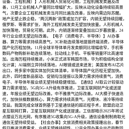
设备、工程机械）】人形机械人贸易化可期，工程机械发卖遍及改
善，12月工业机械人产量同比增幅扩大，反映从动化设备持续较高景
气，次要企业工程机械发卖当月同比遍及改善，反映内需边际苏醒。
地产无望止跌企稳，“两沉两新”政策或加力扩容，内销无望持续回暖，
俄罗斯、等需求扩张，海外工程机械发卖无望加快放量。人形机械人
加快落地，贸易化可期。此外，内销逐渐修复叠加出口岁暮放量，24
年行业业绩无望边际改善。【电子（消费电子、半导体）】AI办事
器、算力等需求持续高景气，3C补助连续落地提振终端消费，半导体
国产化历程加快。11月全球半导体单月发卖额同比增幅收窄，手机等
数码产物购新补助连续落地，拉动线上手机、平板等销量环比高速增
加。出海历程持续推进，小米正式进军韩国市场，华为积极结构全球
化计谋；AI端侧立异持续落地，AI眼镜或送来迸发；美国发布AI芯片
出口，将多家中国实体加列实体清单，半导体国产化历程无望加快。
此外，四时度新品驱动、促销勾当提振以及算力需求持续景气，消费
电子、半导体年报业绩无望持续稳健增加。【通信】AI取云计较驱动
算力需求增加，5G向5G-A升级有序推进，卫星互联网财产化或送提
速，年报业绩无望边际改善。中不雅景气边际改善。AI大模子快速迭
代，加快扶植数据核心，算力需求持续高景气，光模块、液冷等持续
受益。我国完成全球首例基于卫星通信链的超近程手术，欧盟启动卫
星互联网打算，卫星互联网财产化或送提速。工信部暗示2025年将试
点摆设万兆光网，有序推进5G收集向5G-A升级，通信设备制制商取光
通信无望持续受益。【社会办事】文旅消费相关政策接踵出台，春节
假日推进消费需求，业绩无望维持韧性。12月全国办事业出产指数同