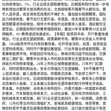
比持续增加6。5%，行业业绩无望稳健增加。近期国务院印发进一步培
育新增加点繁荣文旅消费的办法，文旅部统筹开展春节从题勾当，春
节入选非遗，收支境免签政策的不竭扩大，叠加超长假期鞭策，国际
运力持续修复，春节出行无望升温，非遗逛、收支境逛无望受益。回
家团聚需求持续增加，陪伴大年夜饭外出就餐渗入提高，酒店餐饮无
望受益。近期国务院印发教育强国规划，叠加24年多家教育AI企业获
得融资，AI+教育或送快速成长。【非银】股债双丰收、开户数量快速
增加，行业业绩无望超预期，政策果断市场，鞭策中长资金入市带增
量。24Q4股债市环比均有较着改善，杠杆资金活跃，自营、投资收益
无望持续增加，同时开户数量较着提拔，行业年报业绩或超预期。政
策果断股票市场，积极回应市场关心，券商并购沉组节拍加速，交换
便当二期扩容，鞭策中长资金入市的相关政策也无望连续出台落地，
持续为市场带来增量。24年上市险企保费稳健增加，25年开门红期
近，同时政策机制出台，安全欠债端压力无望缓解。【中不雅景气】
上逛资本品：鄙人逛需求添加、供需款式改善、节前停工停产下，资
本品价钱表示分化，后续顺周期板块或有积极表示，保举关心供需款
式改善的小金属、工业金属以及盈利无望改善的制冷剂等化学成品、
贵金属。中逛制制：全体表示有所回升，内需方面新一轮国度补助稳
步推进，汽车智能化持续发力，从动化设备、低空经济持续向好，工
程机械发卖大都改善，部门行业无望见底回升，新一轮周期。消费/医
药：12月社零当月同比增幅扩大，家电家具稳健增加，商贸零售、食
物饮料受年节备货及提需政策影响前景较好，出行链方面受益于免签