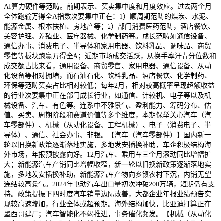
AI算力硬件等范畴。前期表示、买卖集中度和月度效应。过去两个月
全体跑输万得全A指数次要集中正在：1）顺周期范畴的煤炭、水泥、
能源金属、根本扶植、房地产等；2）部门消费医药范畴，酒店餐饮、
美容护理、养殖业、医疗器械、化学制药等。成长范畴如通信设备、
通信办事、消费电子、半导体和家用电器、饮料乳品、调味品、商贸
零售等板块跑赢万得全A；近期市场成交活跃，从换手率汗青分位数和
成交额占比来看，通用设备、商贸零售、家用电器、通信设备、从动
化设备等相对拥堵，而石油石化、饮料乳品、酒店餐饮、化学制药、
环保等范畴买卖占比相对较低；每年2月，相对较高概率呈现超额收益
的行业次要集中正在部门成长行业，如通信、计较机、电子等以及机
械设备、汽车、有色等。连系中不雅景气、盈利能力、筹码分布、估
值、买卖、周期阶段和赛道价值等多个维度，本期保举关心汽车（汽
车零部件）、机械（从动化设备、工程机械）、电子（消费电子、半
导体）、通信、社会办事、非银。【汽车（汽车零部件）】国内新一
轮以旧换新政策逐渐落地实施，多地发安插换补助，车企积极结构海
外市场，年报预披露向好。12月汽车、乘用车三个月滚动同比增幅扩
大；新能源汽车产销同比增幅收窄，新一轮以旧换新政策逐渐落地实
施，多地发安插换补助，新能源汽车产物向乡镇农村下沉，内销无望
连结较高景气。2024年电动汽车出口量初次冲破200万辆，短期仍有支
持。政策提振下四时度汽车销量边际改善，大都企业年报业绩预告实
现较高速增加，行业全体或超预期。海外结构加快，比亚迪打算正在
墨西哥建厂；汽车智能化不竭推进，事务催化频发。【机械（从动化