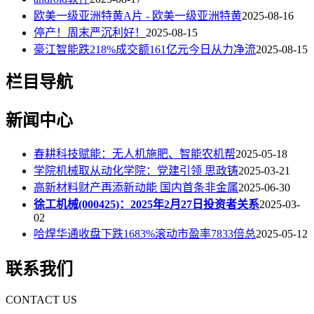
欧美一级亚洲特黄A片 - 欧美一级亚洲特黄
2025-08-16
停产！周末严沉利好！
2025-08-15
豪江智能跌218%成交额161亿元今日从力净流
2025-08-15
栏目导航
新闻中心
春耕科技赋能：无人机施肥、智能农机帮
2025-05-18
学院机械取从动化学院：党建引领 思政铸
2025-03-21
高新材料财产再添新动能 国内首条非金属
2025-06-30
徐工机械(000425)：2025年2月27日投资者关系
2025-03-
02
哈焊华通收盘下跌1683%滚动市盈率7833倍总
2025-05-12
联系我们
CONTACT US