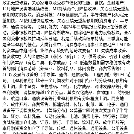
政策无望修复，关心家电以及受春节催化的社服、食饮。金融地产：
12月地产发卖端延续改善、M1持续两个月降幅收窄，关心业绩无望超
预期的券商板块。消息科技：AI眼镜前景广漠，半导体国产化历程无
望加快，AI使用送快速成长，关心业绩无望超预期的消费电子、半导
体、通信设备等。【盈利能力】A股24年三季度报业绩仍正在低位波
动，受非银板块拉动，降幅有所收窄。剔除地产和电力设备板块，全A
盈利受非银板块拉动延续苏醒。若是后续政策结果持续，三季度可能
是全年盈利的低点。大类行业中，消费办事公用事业金融地产 TMT 医
药资本品中逛制制。业绩表示较好的范畴次要有：1）欠债成本改善、
投资收益扩大的金融板块（非银、银行）；2）供需改善、价钱上涨的
部门资本品（有色金属、化学成品）；3）低基数叠加需求稳健或有改
善的部门消费范畴（养殖业、饮料乳品、休闲食物、商贸零售等）；
4）以及景气改善的（半导体、通信、通信设备、工程机械）等TMT范
畴。【盈利预期】比来一个月阐发师对于部门行业的分歧盈利预期有
所上调，此中证券、生物成品、银行、化学成品、调味发酵品等行业
盈利预期上调幅度跨越1个百分点，其次农化成品、食物加工、纺织服
饰、航运口岸、通信设备等行业盈利预期有分歧程度上调。而房地
产、软件开辟、商贸零售、拆建筑材、传媒、制纸、军工电子、通用
设备等下调幅度较大。【筹码分布】公募基金四时度次要加仓了半导
体、证券、饮料乳品、从动化设备、电池、消费电子、银行等；四时
度陆股通加仓电池、证券、银行、半导体、饮料乳品、软件开辟等；
本月融资资金加仓了半导体、传媒、通信设备、通用设备、公用设备