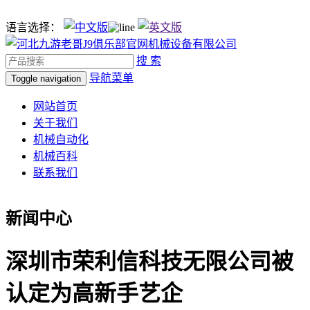
语言选择：
搜 索
导航菜单
Toggle navigation
网站首页
关于我们
机械自动化
机械百科
联系我们
新闻中心
深圳市荣利信科技无限公司被
认定为高新手艺企