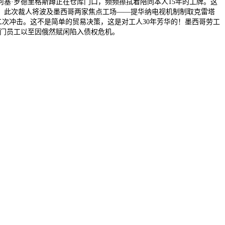
塞·罗德里格斯蹲正在仓库门口，频频擦拭着陪同本人15年的工牌。这
示，此次裁人将波及墨西哥两家焦点工场——提华纳电视机制制取克雷塔
二次冲击。这不是简单的贸易决策，这是对工人30年芳华的！墨西哥劳工
部门员工以至因俄然赋闲陷入债权危机。