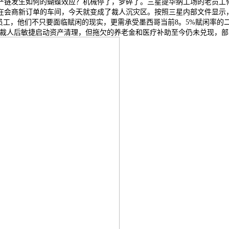
产链发生如何的蝴蝶效应？机械停了，梦碎了。三星提华纳工场的老员工何
正在会商新订单的车间，今天就变成了裁人沉灾区。按照三星内部文件显
老员工，他们不只要面临赋闲的现实，更需承受墨西哥当前8。5%赋闲率的
表裁人后敏捷启动资产清理，但拖欠的养老金和医疗补助至今仍未兑现，