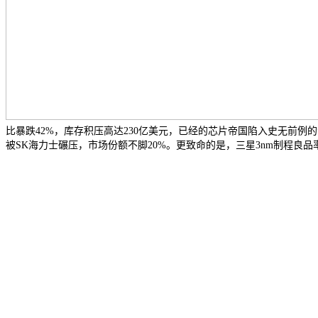
比暴跌42%，库存积压高达230亿美元，已经的芯片帝国陷入史无前
被SK海力士碾压，市场份额不脚20%。更致命的是，三星3nm制程良