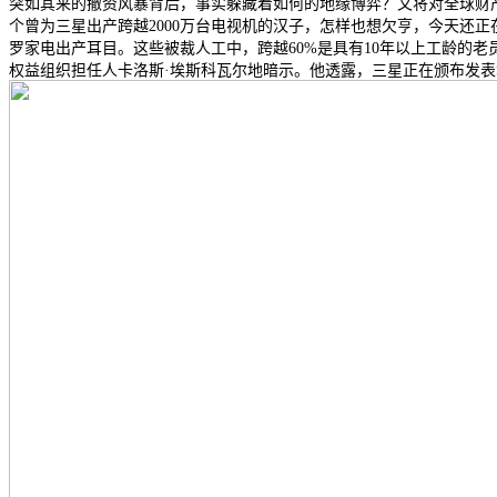
突如其来的撤资风暴背后，事实躲藏着如何的地缘博弈？又将对全球财
个曾为三星出产跨越2000万台电视机的汉子，怎样也想欠亨，今天还
罗家电出产耳目。这些被裁人工中，跨越60%是具有10年以上工龄的
权益组织担任人卡洛斯·埃斯科瓦尔地暗示。他透露，三星正在颁布发