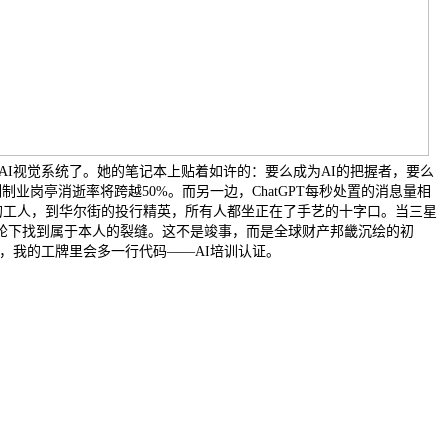
用AI视觉系统了。她的笔记本上贴着如许的：要么成为AI的把握者，要么
业岗亭消逝率将跨越50%。而另一边，ChatGPT每秒处置的消息量相
闲的工人，到华尔街的投行精英，所有人都坐正在了手艺的十字口。当三星
轮下找到属于本人的裂缝。这不是竣事，而是全球财产邦畿沉绘的初
，我的工牌里会多一行代码——AI培训认证。