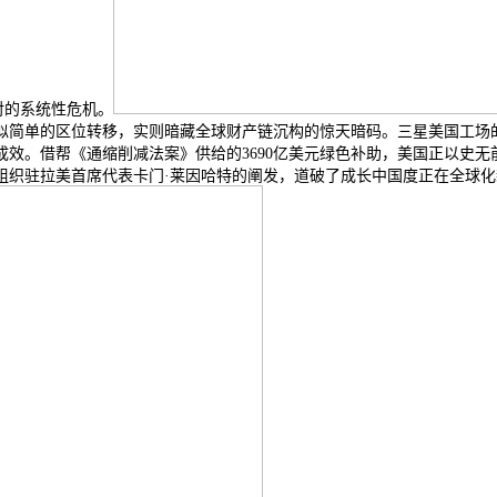
对的系统性危机。
似简单的区位转移，实则暗藏全球财产链沉构的惊天暗码。三星美国工场的
效。借帮《通缩削减法案》供给的3690亿美元绿色补助，美国正以史
组织驻拉美首席代表卡门·莱因哈特的阐发，道破了成长中国度正在全球化