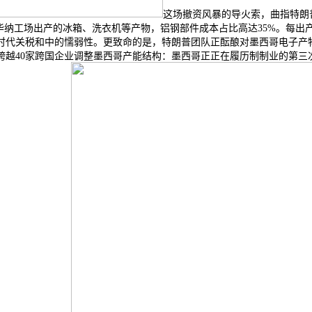
这场撤资风暴的导火索，曲指特朗普
华纳工场出产的冰箱、洗衣机等产物，铝钢部件成本占比高达35%。每出
时代关税和中的懦弱性。更致命的是，特朗普团队正酝酿对墨西哥电子产物
跨越40家跨国企业调整墨西哥产能结构：墨西哥正正在履历制制业的第三