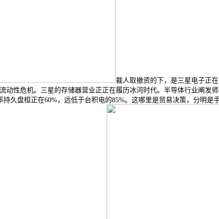
裁人取撤资的下，是三星电子正在
例的流动性危机。三星的存储器营业正正在履历冰河时代。半导体行业阐发师
品率持久盘桓正在60%，远低于台积电的85%。这哪里是贸易决策，分明