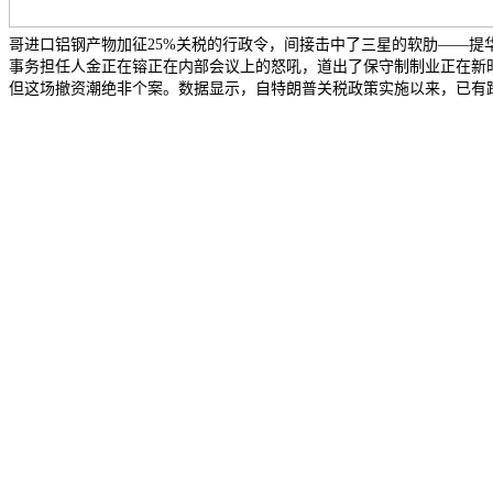
哥进口铝钢产物加征25%关税的行政令，间接击中了三星的软肋——提
事务担任人金正在镕正在内部会议上的怒吼，道出了保守制制业正在新
但这场撤资潮绝非个案。数据显示，自特朗普关税政策实施以来，已有