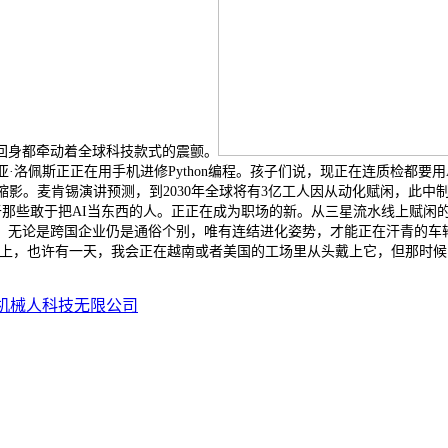
回身都牵动着全球科技款式的震颤。
亚·洛佩斯正正在用手机进修Python编程。孩子们说，现正在连质检都要
。麦肯锡演讲预测，到2030年全球将有3亿工人因从动化赋闲，此中制制
属于那些敢于把AI当东西的人。正正在成为职场的新。从三星流水线上赋
，无论是跨国企业仍是通俗个别，唯有连结进化姿势，才能正在汗青的车
上，也许有一天，我会正在越南或者美国的工场里从头戴上它，但那时候
机械人科技无限公司