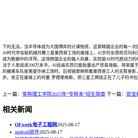
下的无法。当半导体成为大国博弈的计谋物资，这家韩国企业的每一次
AI时代学会取机械共舞三星墨西哥工场的废墟上，42岁的女质检员玛利
成为数据中的浮萍。这场跨国企业的裁人风暴，实则是AI时代庖动力的缩影
当于人类阅读200万本书，AI绘画东西已能批量出产贸易海报。将来
的撤离车队驶离提华纳工场时，后视镜里映照着墨西哥工人的无帮身影
步。坐正在废墟上的何塞·罗德里格斯，把三星工牌挂正在了儿子的书包
上一篇：
常熟理工学院2025年“专转本”招生简章
下一篇：
凯宝
相关新闻
OFweek电子工程网
2025-08-17
android软件
2025-08-17