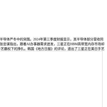
半导体严冬中的突围。2024年第三季度财报显示，其半导体部分营收同
张忠谋指出，跟着AI办事器需求迸发，三星正在HBM高带宽内存市场却
是手艺霸权下的挣扎。韩国《地方日报》的评论，道出了三星正在美日手艺