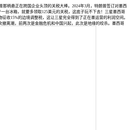
那柄悬正在跨国企业头顶的关税大棒。2024年3月，特朗普签订对墨西
产一台冰箱，就要多领取125美元的关税，这底子玩不下去！三星墨西哥
征收15%的边境调整税，这让三星完全得到了正在墨运营的利润空间。
次撤离潮，前两次是金融危机和中国兴起，此次是地缘的绞杀。墨西哥