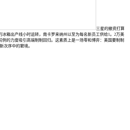
三星的撤资打算
冰箱出产线小时运转，南卡罗来纳州以至为每名新员工供给1。2万美
无前例的力度吸引高端制制回归。这素质上是一场零和博弈：美国要制制
新次序中的窘境。