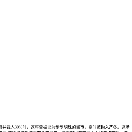
并裁人30%时，这座曾被誉为制制明珠的城市，霎时被抛入严冬。这场