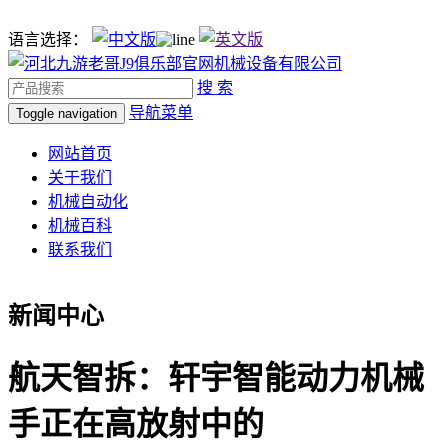
语言选择：
搜 索
导航菜单
Toggle navigation
网站首页
关于我们
机械自动化
机械百科
联系我们
新闻中心
航天智拆：轩宇智能动力机械
手正在高放射中的