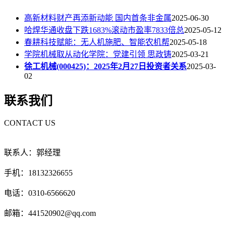
高新材料财产再添新动能 国内首条非金属
2025-06-30
哈焊华通收盘下跌1683%滚动市盈率7833倍总
2025-05-12
春耕科技赋能：无人机施肥、智能农机帮
2025-05-18
学院机械取从动化学院：党建引领 思政铸
2025-03-21
徐工机械(000425)：2025年2月27日投资者关系
2025-03-
02
联系我们
CONTACT US
联系人：郭经理
手机：18132326655
电话：0310-6566620
邮箱：441520902@qq.com