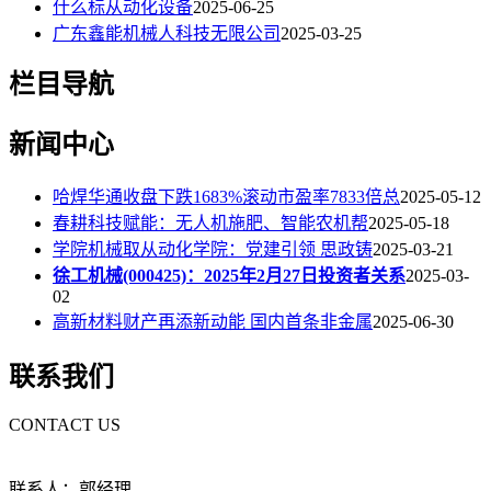
什么标从动化设备
2025-06-25
广东鑫能机械人科技无限公司
2025-03-25
栏目导航
新闻中心
哈焊华通收盘下跌1683%滚动市盈率7833倍总
2025-05-12
春耕科技赋能：无人机施肥、智能农机帮
2025-05-18
学院机械取从动化学院：党建引领 思政铸
2025-03-21
徐工机械(000425)：2025年2月27日投资者关系
2025-03-
02
高新材料财产再添新动能 国内首条非金属
2025-06-30
联系我们
CONTACT US
联系人：郭经理