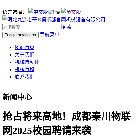
语言选择：
搜 索
导航菜单
Toggle navigation
网站首页
关于我们
机械自动化
机械百科
联系我们
新闻中心
抢占将来高地！成都秦川物联
网2025校园聘请来袭