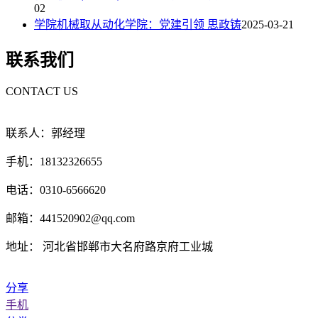
02
学院机械取从动化学院：党建引领 思政铸
2025-03-21
联系我们
CONTACT US
联系人：郭经理
手机：18132326655
电话：0310-6566620
邮箱：441520902@qq.com
地址： 河北省邯郸市大名府路京府工业城
分享
手机