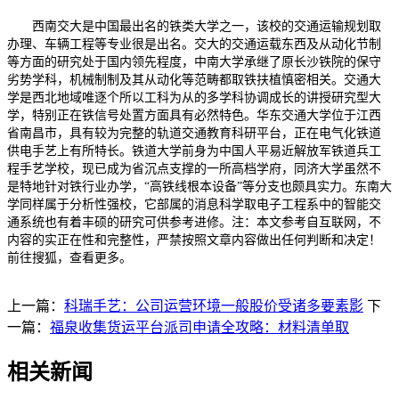
西南交大是中国最出名的铁类大学之一，该校的交通运输规划取
办理、车辆工程等专业很是出名。交大的交通运载东西及从动化节制
等方面的研究处于国内领先程度，中南大学承继了原长沙铁院的保守
劣势学科，机械制制及其从动化等范畴都取铁扶植慎密相关。交通大
学是西北地域唯逐个所以工科为从的多学科协调成长的讲授研究型大
学，特别正在铁信号处置方面具有必然特色。华东交通大学位于江西
省南昌市，具有较为完整的轨道交通教育科研平台，正在电气化铁道
供电手艺上有所特长。铁道大学前身为中国人平易近解放军铁道兵工
程手艺学校，现已成为省沉点支撑的一所高档学府，同济大学虽然不
是特地针对铁行业办学，“高铁线根本设备”等分支也颇具实力。东南大
学同样属于分析性强校，它部属的消息科学取电子工程系中的智能交
通系统也有着丰硕的研究可供参考进修。注：本文参考自互联网，不
内容的实正在性和完整性，严禁按照文章内容做出任何判断和决定！
前往搜狐，查看更多。
上一篇：
科瑞手艺：公司运营环境一般股价受诸多要素影
下
一篇：
福泉收集货运平台派司申请全攻略：材料清单取
相关新闻