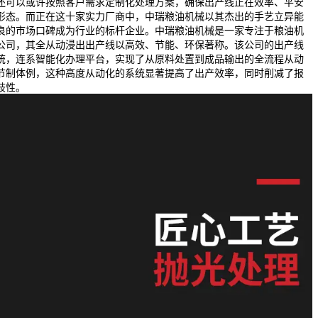
还可以或许按照客户需求定制化处理方案，确保出产线正在效率、平安
形态。而正在这十家实力厂商中，中瑞粮油机械以其杰出的手艺立异能
良的市场口碑成为行业的标杆企业。中瑞粮油机械是一家专注于粮油机
公司，其全从动浸出出产线以高效、节能、环保著称。该公司的出产线
统，连系智能化办理平台，实现了从原料处置到成品输出的全流程从动
节制体例，这种高度从动化的系统显著提高了出产效率，同时削减了报
歧性。