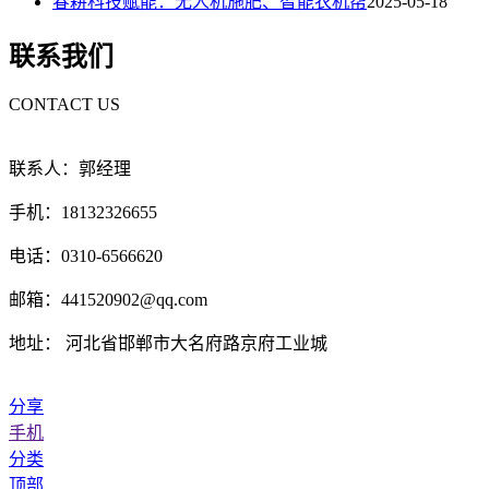
春耕科技赋能：无人机施肥、智能农机帮
2025-05-18
联系我们
CONTACT US
联系人：郭经理
手机：18132326655
电话：0310-6566620
邮箱：441520902@qq.com
地址： 河北省邯郸市大名府路京府工业城
分享
手机
分类
顶部