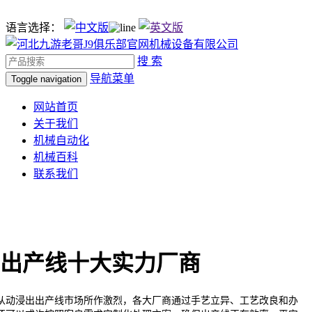
语言选择：
搜 索
导航菜单
Toggle navigation
网站首页
关于我们
机械自动化
机械百科
联系我们
出产线十大实力厂商
动浸出出产线市场所作激烈，各大厂商通过手艺立异、工艺改良和办