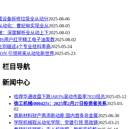
置设备拆修垃圾全从动分
2025-08-06
岸从动化：曹妃甸实现全从
2025-08-05
冲破：深度解析全从动上下
2025-08-03
MS用户红宇精工电子油泵数
2025-08-02
生别碰这4个专业挂科率高
2025-05-24
MATION 引领将来从动化新世界
2025-05-23
栏目导航
新闻中心
哈焊华通收盘下跌1683%滚动市盈率7833倍总
2025-05-12
徐工机械(000425)：2025年2月27日投资者关系
2025-03-
02
高新材料财产再添新动能 国内首条非金属
2025-06-30
学院机械取从动化学院：党建引领 思政铸
2025-03-21