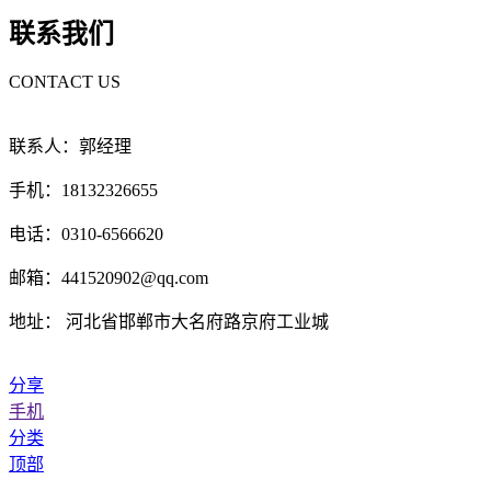
联系我们
CONTACT US
联系人：郭经理
手机：18132326655
电话：0310-6566620
邮箱：441520902@qq.com
地址： 河北省邯郸市大名府路京府工业城
分享
手机
分类
顶部