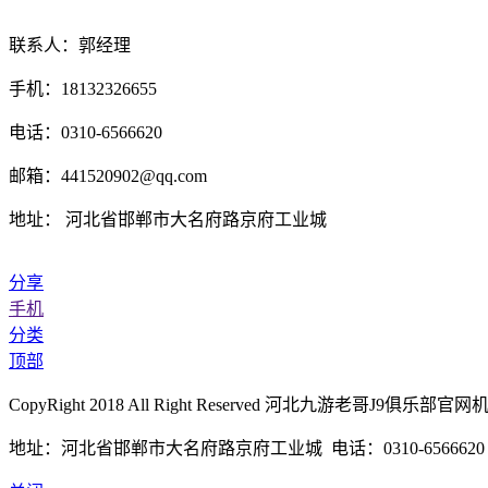
联系人：郭经理
手机：18132326655
电话：0310-6566620
邮箱：441520902@qq.com
地址： 河北省邯郸市大名府路京府工业城
分享
手机
分类
顶部
CopyRight 2018 All Right Reserved 河北九游老哥J9
地址：河北省邯郸市大名府路京府工业城 电话：0310-6566620 传真