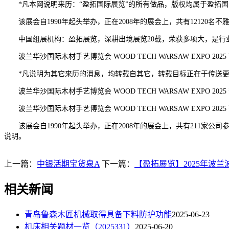
*凡本网说明来历：“盈拓国际展览”的所有做品，版权均属于盈拓国
该展会自1990年起头举办，正在2008年的展会上，共有12120名不雅
中国组展机构：盈拓展览，深耕出境展览20载，荣获多项大，是行
波兰华沙国际木材手艺博览会 WOOD TECH WARSAW EXPO 2025
*凡说明为其它来历的消息，均转载自其它，转载目标正在于传送更
波兰华沙国际木材手艺博览会 WOOD TECH WARSAW EXPO 2025
波兰华沙国际木材手艺博览会 WOOD TECH WARSAW EXPO 2025
该展会自1990年起头举办，正在2008年的展会上，共有211家公司参
说明。
上一篇：
中银活期宝货泉A
下一篇：
【盈拓展览】2025年波
相关新闻
青岛鲁森木匠机械取得具备下料防护功能
2025-06-23
机床相关题材一览（2025331）
2025-06-20