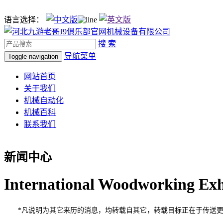
语言选择：
搜 索
导航菜单
Toggle navigation
网站首页
关于我们
机械自动化
机械百科
联系我们
新闻中心
International Woodworking Exh
*凡说明为其它来历的消息，均转载自其它，转载目标正在于传送更