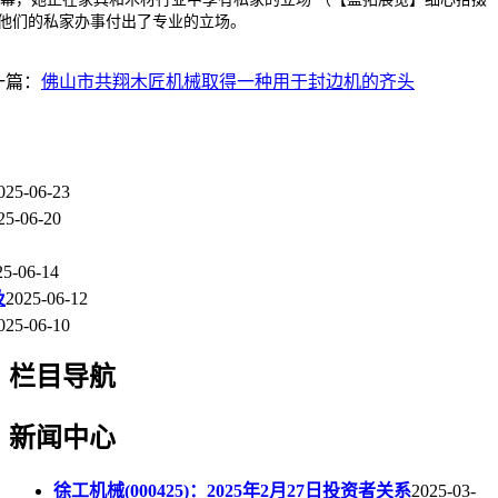
他们的私家办事付出了专业的立场。
一篇：
佛山市共翔木匠机械取得一种用于封边机的齐头
025-06-23
25-06-20
25-06-14
及
2025-06-12
025-06-10
栏目导航
新闻中心
徐工机械(000425)：2025年2月27日投资者关系
2025-03-