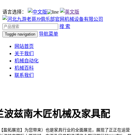
语言选择：
搜 索
导航菜单
Toggle navigation
网站首页
关于我们
机械自动化
机械百科
联系我们
波兰波兹南木匠机械及家具配
盈拓展览】为您带来）也是家具行业的全面展览，展现了正正在运营