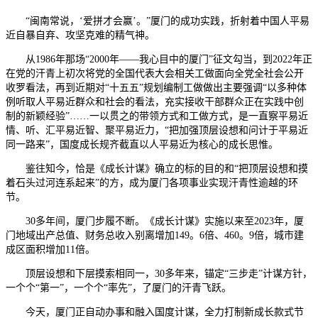
“闽南常说，‘爱拼才会赢’。”厦门的成功实践，折射着中国人平易
近自暴自弃、攻坚克难的精气神。
从1986年那场“2000年——我心目中的厦门”征文勾当，到2022年正
在党的汗青上初次将党的全国代表大会相关工做面向全党全社会公开
收罗看法，再到近期对“十五五”规划编制工做做出主要强调“以多种体
例听取人平易近群众和社会的看法，充实接收干部群众正在实践中创
制的新颖经验”……一以贯之的带领方式和工做方式，是一直察平易近
情、听、汇平易近智、聚平易近力，“把加强顶层设想和问计于平易近
同一路来”，国度成长规齐截直以人平易近为核心的成长思惟。
鉴往知今，恰是《成长计谋》确立的标的目的和“把顶层设想和摸
着石头过河连系起来”的方，成为厦门各项事业实现汗青性逾越的环
节。
30多年间，厦门步履不断。《成长计谋》实施以来至2023年，厦
门地域出产总值、财务总收入别离增加149。6倍、460。9倍，城市建
成区面积增加11倍。
顶层设想和下层摸索相同一，30多年来，锚定“三步走”计谋方针，
一个个“第一”，一个个“率先”，了厦门的汗青飞跃。
今天，厦门正自动办事和融入国度计谋，全力打制新成长款式节