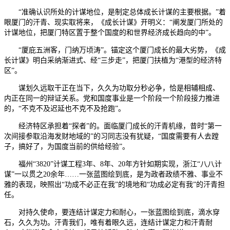
“准确认识所处的计谋地位，是制定总体成长计谋的主要根据。”着
眼厦门的汗青、现实取将来，《成长计谋》开明义：“阐发厦门所处的
计谋地位，把厦门特区置于整个国度的和世界经济成长趋向的中”。
“厦庇五洲客，门纳万顷涛”。锚定这个厦门成长的最大劣势，《成
长计谋》明白采纳渐进式、经“三步走”，把厦门扶植为“港型的经济特
区”。
谋划久远取干正在当下，久久为功取分秒必争，恰是相辅相成、
内正在同一的辩证关系。党和国度事业是一个阶段一个阶段接力推进
的，“不克不及迟延也不克不及抢跑”。
经济特区承担着“探者”的。面临厦门成长的汗青机缘，昔时“第一
次间接参取沿海发财地域的”的习同志没有犹疑，“国度需要有人去蹚
子，搞好了，为国度当前的供给经验”。
福州“3820”计谋工程3年、8年、20年方针如期实现，浙江“八八计
谋”一以贯之20余年……一张蓝图绘到底，是为政者政绩不雅、事业不
雅的表现，映照出“功成不必正在我”的境地和“功成必定有我”的汗青担
任。
对持久使命，要连结计谋定力和耐心，一张蓝图绘到底，滴水穿
石，久久为功。汗青我们，唯有着眼久远，连结计谋定力和汗青耐