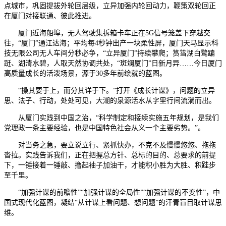
点城市，巩固提拔外轮回层级，立异加强内轮回动力，鞭策双轮回正
在厦门对接联通、彼此推进。
厦门近海船埠，无人驾驶集拆箱卡车正在5G信号笼盖下穿越交
往，“厦门”通江达海；平均每4秒钟出产一块柔性屏，厦门天马显示科
技无限公司无人车间分秒必争，“立异厦门”持续攀爬；筼筜湖白鹭蹁
跹、湖清水碧，人取天然协调共处，“斑斓厦门”日新月异……今日厦门
高质量成长的活泼场景，源于30多年前绘就的蓝图。
“操其要于上，而分其详于下。”打开《成长计谋》，问题的立异
思、法子、行动，处处可见，大潮的泉源活水从字里行间流淌而出。
从厦门实践到中国之治，“科学制定和接续实施五年规划，是我们
党理政一条主要经验，也是中国特色社会从义一个主要劣势。”。
对当务之急，要立说立行、紧抓快办，不克不及慢慢悠悠、拖拖
沓拉。实践告诉我们，正在把握总方针、总标的目的、总要求的前提
下，一锤接着一锤敲、撸起袖子加油干，才能积小胜为大胜、积跬步
至千里。
“加强计谋的前瞻性”“加强计谋的全局性”“加强计谋的不变性”，中
国式现代化蓝图，凝结“从计谋上看问题、想问题”的汗青盲目取计谋思
维。