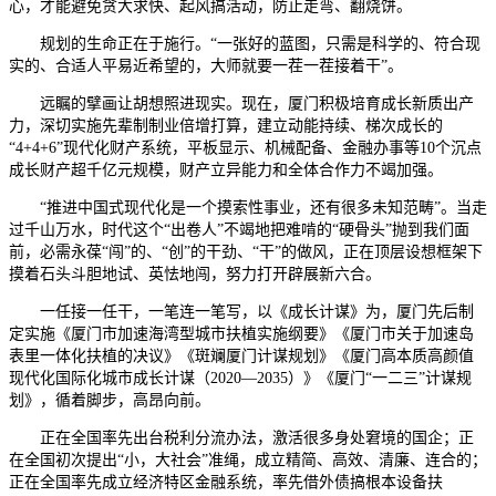
心，才能避免贪大求快、起风搞活动，防止走弯、翻烧饼。
规划的生命正在于施行。“一张好的蓝图，只需是科学的、符合现
实的、合适人平易近希望的，大师就要一茬一茬接着干”。
远瞩的擘画让胡想照进现实。现在，厦门积极培育成长新质出产
力，深切实施先辈制制业倍增打算，建立动能持续、梯次成长的
“4+4+6”现代化财产系统，平板显示、机械配备、金融办事等10个沉点
成长财产超千亿元规模，财产立异能力和全体合作力不竭加强。
“推进中国式现代化是一个摸索性事业，还有很多未知范畴”。当走
过千山万水，时代这个“出卷人”不竭地把难啃的“硬骨头”抛到我们面
前，必需永葆“闯”的、“创”的干劲、“干”的做风，正在顶层设想框架下
摸着石头斗胆地试、英怯地闯，努力打开辟展新六合。
一任接一任干，一笔连一笔写，以《成长计谋》为，厦门先后制
定实施《厦门市加速海湾型城市扶植实施纲要》《厦门市关于加速岛
表里一体化扶植的决议》《斑斓厦门计谋规划》《厦门高本质高颜值
现代化国际化城市成长计谋（2020—2035）》《厦门“一二三”计谋规
划》，循着脚步，高昂向前。
正在全国率先出台税利分流办法，激活很多身处窘境的国企；正
在全国初次提出“小，大社会”准绳，成立精简、高效、清廉、连合的；
正在全国率先成立经济特区金融系统，率先借外债搞根本设备扶