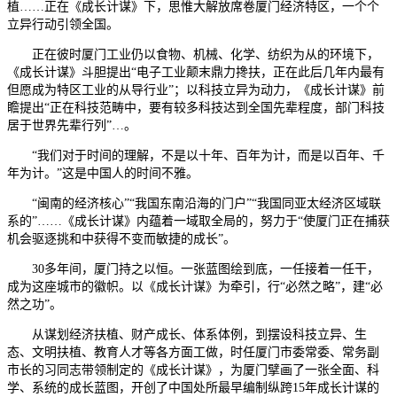
植……正在《成长计谋》下，思惟大解放席卷厦门经济特区，一个个
立异行动引领全国。
正在彼时厦门工业仍以食物、机械、化学、纺织为从的环境下，
《成长计谋》斗胆提出“电子工业颠末鼎力搀扶，正在此后几年内最有
但愿成为特区工业的从导行业”；以科技立异为动力，《成长计谋》前
瞻提出“正在科技范畴中，要有较多科技达到全国先辈程度，部门科技
居于世界先辈行列”…。
“我们对于时间的理解，不是以十年、百年为计，而是以百年、千
年为计。”这是中国人的时间不雅。
“闽南的经济核心”“我国东南沿海的门户”“我国同亚太经济区域联
系的”……《成长计谋》内蕴着一域取全局的，努力于“使厦门正在捕获
机会驱逐挑和中获得不变而敏捷的成长”。
30多年间，厦门持之以恒。一张蓝图绘到底，一任接着一任干，
成为这座城市的徽帜。以《成长计谋》为牵引，行“必然之略”，建“必
然之功”。
从谋划经济扶植、财产成长、体系体例，到摆设科技立异、生
态、文明扶植、教育人才等各方面工做，时任厦门市委常委、常务副
市长的习同志带领制定的《成长计谋》，为厦门擘画了一张全面、科
学、系统的成长蓝图，开创了中国处所最早编制纵跨15年成长计谋的