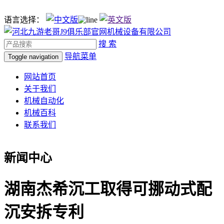
语言选择：
搜 索
导航菜单
Toggle navigation
网站首页
关于我们
机械自动化
机械百科
联系我们
新闻中心
湖南杰希沉工取得可挪动式配
沉安拆专利