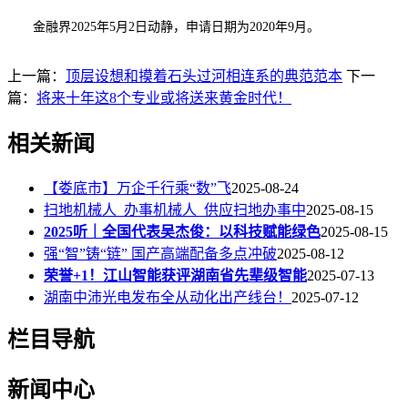
金融界2025年5月2日动静，申请日期为2020年9月。
上一篇：
顶层设想和摸着石头过河相连系的典范范本
下一
篇：
将来十年这8个专业或将送来黄金时代！
相关新闻
【娄底市】万企千行乘“数”飞
2025-08-24
扫地机械人_办事机械人_供应扫地办事中
2025-08-15
2025听｜全国代表吴杰俊：以科技赋能绿色
2025-08-15
强“智”铸“链” 国产高端配备多点冲破
2025-08-12
荣誉+1！江山智能获评湖南省先辈级智能
2025-07-13
湖南中沛光电发布全从动化出产线台！
2025-07-12
栏目导航
新闻中心