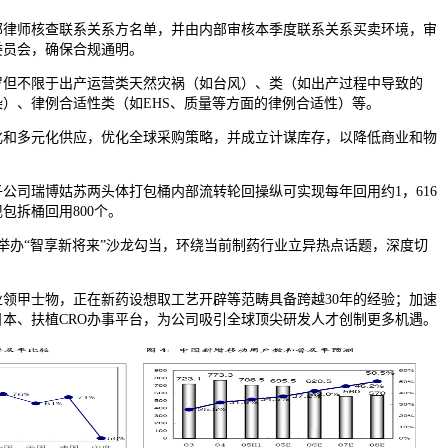
师核查联系关系方名单，并由内部审核本季度联系关系买卖环境，审
委员会，确保合规通明。
不限于出产运营类天然灾祸（如台风）、类（如出产过程中导致的
）、律例合适性类（如EHS、质量等方面的律例合适性）等。
多元化供应，优化全球采购策略，并成立计谋库存，以降低商业和物
司瑞博姑苏两头体打包桶内部流转轮回操纵可实现每年回用约1，616
包拆桶回用800个。
举办“智享新将来”沙龙勾当，环绕当前制药行业立异热点话题，深度切
甲士物，正在新药设想取工艺开辟等范畴具备跨越30年的经验；加速
本、扶植CRO办事平台，为公司吸引全球顶尖研发人才创制更多机遇。