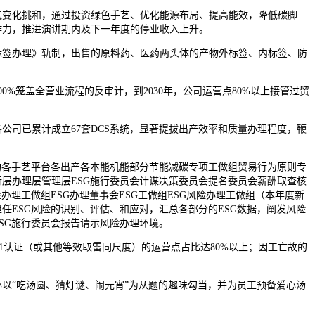
化挑和，通过投资绿色手艺、优化能源布局、提高能效，降低碳脚
作力，推进演讲期内及下一年度的停业收入上升。
办理》轨制，出售的原料药、医药两头体的产物外标签、内标签、防
。
%笼盖全营业流程的反审计，到2030年，公司运营点80%以上接管过贸
司已累计成立67套DCS系统，显著提拔出产效率和质量办理程度，鞭
各手艺平台各出产各本能机能部分节能减碳专项工做组贸易行为原则专
层办理层管理层ESG施行委员会计谋决策委员会提名委员会薪酬取查核
险办理工做组ESG办理董事会ESG工做组ESG风险办理工做组（本年度新
任ESG风险的识别、评估、和应对，汇总各部分的ESG数据，阐发风险
SG施行委员会报告请示风险办理环境。
001认证（或其他等效取雷同尺度）的运营点占比达80%以上；因工亡故的
“吃汤圆、猜灯谜、闹元宵”为从题的趣味勾当，并为员工预备爱心汤