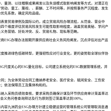
量测、以往稽察成果阐发以及失误模式取影响阐发等方式，对潜正在
罗劳动、童工、蔑视、、薪酬、工不时间等，并按照事务严沉程度、发生
险优先系数，确定风险品级。
里贸易律例及国际公约，成立贸易风险办理流程，从罚金、营业中
损四个维度评估贸易风险发生可能性取影响程度，涵盖贸易奥秘、学问产
负义务营销、好处冲突、反、贸易礼物、现私等范畴。
ESG办理办法按期开展供应商社会义务风险阐发，沉点评估对出产运
推进绿色低碳转型，更强韧性应对行业变化，更的姿势取全球伙伴协
尺度关心的ESG量化目标，公司建立系统化的ESG数据管理系统，并
；为全体劳动合同工缴纳养老安全、医疗安全、赋闲安全、工伤安
金；依法保障员工及集体构和的。
入采购员绩效查核，要求采购员确保计谋及环节供应商审计笼盖率达
社会义务问卷查询拜访及行为原则签订笼盖率达到100%。
容九洲药业ESG办理方针建立稳健运营的管理系统公司管理取消息通