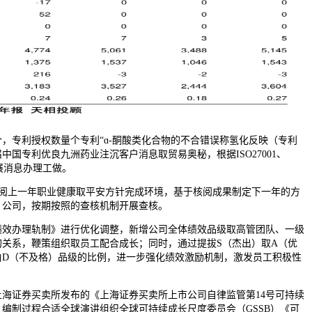
专利授权数量个专利“ɑ-酮酸类化合物的不合错误称氢化反映（专利
五届中国专利优良九洲药业注沉客户消息取贸易奥秘，根据ISO27001、
度开展消息办理工做。
上一年职业健康取平安方针完成环境，基于核阅成果制定下一年的方
）公司，按期按照的查核机制开展查核。
办理轨制》进行优化调整，新增公司全体绩效品级取高管团队、一级
钩关系，鞭策组织取员工配合成长；同时，通过提拔S（杰出）取A（优
白D（不及格）品级的比例，进一步强化绩效激励机制，激发员工积极性
证券买卖所发布的《上海证券买卖所上市公司自律监管第14号可持续
编制过程合适全球演讲组织全球可持续成长尺度委员会（GSSB）《可