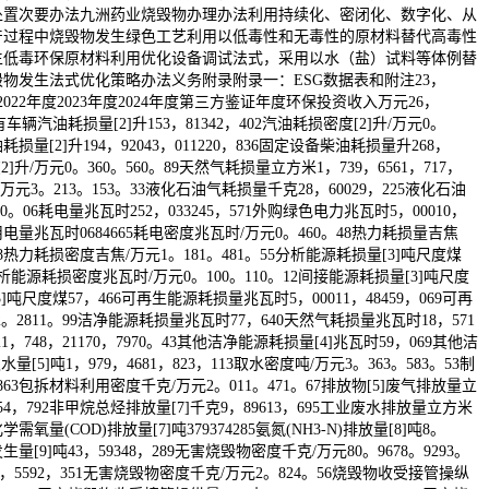
处置次要办法九洲药业烧毁物办理办法利用持续化、密闭化、数字化、从
产过程中烧毁物发生绿色工艺利用以低毒性和无毒性的原材料替代高毒性
生低毒环保原材料利用优化设备调试法式，采用以水（盐）试料等体例替
物发生法式优化策略办法义务附录附录一：ESG数据表和附注23，
元2022年度2023年度2024年度第三方鉴证年度环保投资收入万元26，
自有车辆汽油耗损量[2]升153，81342，402汽油耗损密度[2]升/万元0。
耗损量[2]升194，92043，011220，836固定设备柴油耗损量升268，
[2]升/万元0。360。560。89天然气耗损量立方米1，739，6561，717，
元3。213。153。33液化石油气耗损量千克28，60029，225液化石油
。06耗电量兆瓦时252，033245，571外购绿色电力兆瓦时5，00010，
电用电量兆瓦时0684665耗电密度兆瓦时/万元0。460。48热力耗损量吉焦
0，438热力耗损密度吉焦/万元1。181。481。55分析能源耗损量[3]吨尺度煤
530分析能源耗损密度兆瓦时/万元0。100。110。12间接能源耗损量[3]吨尺度
]吨尺度煤57，466可再生能源耗损量兆瓦时5，00011，48459，069可再
。2811。99洁净能源耗损量兆瓦时77，640天然气耗损量兆瓦时18，571
，748，21170，7970。43其他洁净能源耗损量[4]兆瓦时59，069其他洁
[5]吨1，979，4681，823，113取水密度吨/万元3。363。583。53制
63包拆材料利用密度千克/万元2。011。471。67排放物[5]废气排放量立
，254，792非甲烷总烃排放量[7]千克9，89613，695工业废水排放量立方米
0化学需氧量(COD)排放量[7]吨379374285氨氮(NH3-N)排放量[8]吨8。
生量[9]吨43，59348，289无害烧毁物密度千克/万元80。9678。9293。
1，5592，351无害烧毁物密度千克/万元2。824。56烧毁物收受接管操纵