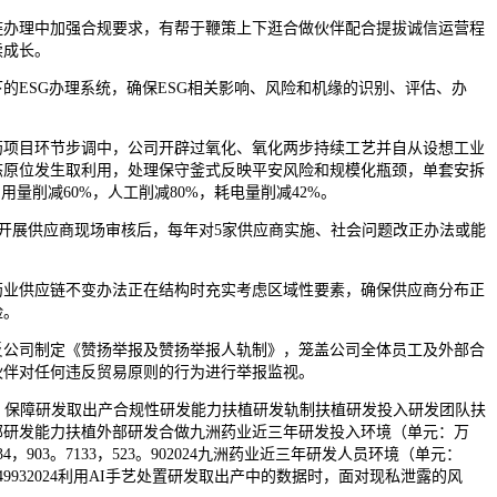
理中加强合规要求，有帮于鞭策上下逛合做伙伴配合提拔诚信运营程
续成长。
ESG办理系统，确保ESG相关影响、风险和机缘的识别、评估、办
目环节步调中，公司开辟过氧化、氧化两步持续工艺并自从设想工业
态原位发生取利用，处理保守釜式反映平安风险和规模化瓶颈，单套安拆
用量削减60%，人工削减80%，耗电量削减42%。
，公司开展供应商现场审核后，每年对5家供应商实施、社会问题改正办法或能
供应链不变办法正在结构时充实考虑区域性要素，确保供应商分布正
险。
司制定《赞扬举报及赞扬举报人轨制》，笼盖公司全体员工及外部合
伙伴对任何违反贸易原则的行为进行举报监视。
保障研发取出产合规性研发能力扶植研发轨制扶植研发投入研发团队扶
部研发能力扶植外部研发合做九洲药业近三年研发投入环境（单元：万
。8334，903。7133，523。902024九洲药业近三年研发人员环境（单元：
1，0349932024利用AI手艺处置研发取出产中的数据时，面对现私泄露的风