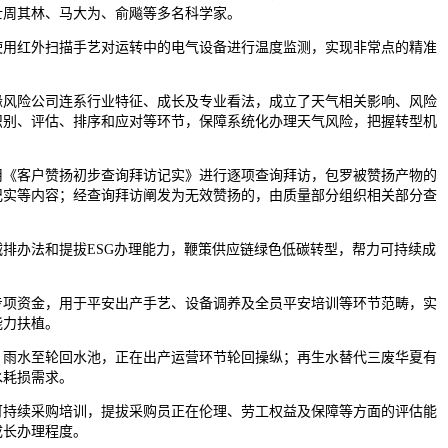
士周其林、马大为、俞飚等多名科学家。
红外扫描手艺对运转中的电气设备进行温度监测，实现非常点的精准
险公司连系行业特征、成长及专业看法，成立了天气相关影响、风险
识别、评估、排序和应对等环节，保障系统化办理天气风险，把握转型机
客户赞扬初步查询拜访记实》进行逐项查询拜访，包罗被赞扬产物的
记实等内容；经查询拜访阐发为无效赞扬的，由质量部分组织相关部分查
办法和提拔ESG办理能力，鞭策供应链绿色低碳转型，帮力可持续成
资金，用于平安出产手艺、设备调养及全员平安培训等环节范畴，实
能力扶植。
水至轮回水池，正在出产运营环节轮回操纵；再生水替代三废华夏有
水耗损需求。
续采购培训，提拔采购员正在伦理、劳工权益及保障等方面的评估能
成长办理程度。