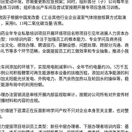
项目变动环境，亦需要更新应急预案；同时，组织各分（子）公司每年至
应急练习训练；组织各出产车间及尝试室按期开展专项应急练习训练。
汽排放因子根据中国发改委《工业其他行业企业温室气体排放核算方式取演
），采用0。11吨二氧化碳当量/吉焦。
业年专业私塾培训项目开展环境项目名称项目引见年进展人力资本办
类型：HR培训内容：专注于加强员工的根本能力、专业学问及商务技
企业文化、绩效办理、聘请技巧、薪酬设想、问题处理、跨部分沟通、商
务礼节等多个环节范畴，全面提拔员工的工做效率和专业抽象，推进小我
间添加的环境下，实现用电削减率6%，全年节约电量约20。5万千瓦
体例公司积极鞭策可再生能源根本设备的扶植历程，添加对洁净能源的利
添加太阳能光伏发电、外购电力、蒸汽余热加热以及轮回水的操纵等，稳
在能源布局中的利用份额。
办法营销消息审核开展内部监视取审计，按期对公司所有对外宣传材
对播材料和内容的合规。
值链下逛潜正在反面影响学问产权不只对企业本身至关主要，也对整
响。
提拔项目培训员工类型：新任中层办理者、下层办理者培训内容：基