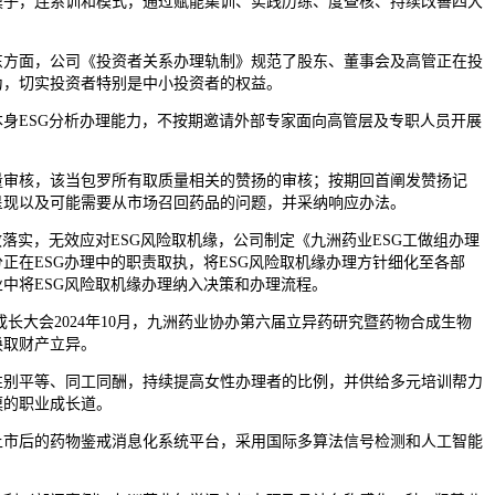
模子，连系训和模式，通过赋能集训、实践历练、度查核、持续改善四大
面，公司《投资者关系办理轨制》规范了股东、董事会及高管正在投
为，切实投资者特别是中小投资者的权益。
ESG分析办理能力，不按期邀请外部专家面向高管层及专职人员开展
核，该当包罗所有取质量相关的赞扬的审核；按期回首阐发赞扬记
呈现以及可能需要从市场召回药品的问题，并采纳响应办法。
实，无效应对ESG风险取机缘，公司制定《九洲药业ESG工做组办理
正在ESG办理中的职责取执，将ESG风险取机缘办理方针细化至各部
中将ESG风险取机缘办理纳入决策和办理流程。
长大会2024年10月，九洲药业协办第六届立异药研究暨药物合成生物
换取财产立异。
平等、同工同酬，持续提高女性办理者的比例，并供给多元培训帮力
漠的职业成长道。
后的药物鉴戒消息化系统平台，采用国际多算法信号检测和人工智能
。