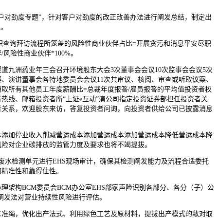
对劲度专题”，针对客户对劲度的改正改善办法进行阐发总结，制定出
值。
职查询拜访流程所笼盖的风险性商业伙伴占比=开展贪污和消息平安尽职
风险性商业伙伴*100%。
九洲药业年三会召开环境股东大会3次董事会会议10次监事会会议5次
、演讲董事会各特地委员会会议11次共审议、核阅、审查或听取议案、
薪酬取所有其他员工年度薪酬比=总裁年度报答/雇员报答的平均值投资者权
热线、邮箱投资者所“上证e互动”演公司指定投资证券部担任投资者关
者关系，欢迎股东来访，答复投资者问询，向投资者供给公司已披露消息
加停业收入削减营运成本添加营运成本添加营运成本降低营运成本降
风险对企业碳排放的监管力度及要求也将不竭提拔。
水检测单元进行EHS现场审计，确保其检测阐发能力及流程合适委托
的精准性和靠得住性。
构BCM委员会BCM办公室EHS部家声险识别各部分、各分（子）公
阐发法对营业持续性风险进行评估。
绳，优化出产法式、利用绿色工艺及原材料，提拔出产模式的敌对取