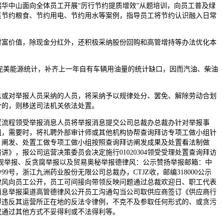
华中山面向全体员工开展“厉行节约提质增效”从题培训，向员工普及绿
贯节约粮食、节约用电、节约用水等案例，指导员工将节约认识融入日常
价值，除现金分红外，还积极采纳股份回购和高管增持等办法优化本
续完美能源统计，补齐上一年自有车辆用油量的统计缺口，因而汽油、柴油
对举报人员采纳的人员，将采纳予以规律处分、罢免、解除劳动合划
令的，则移送司法机关依法处置。
程领受举报消息人员将举报消息提交公司总裁办总裁办针对举报事
组，需要时，将礼聘外部审计师或其他机构协帮查询拜访专项工做小组针
、阐发、处置工做专项工做小组按照查询拜访阐发成果及处置看法制做
讲》，报公司运营决策委员会决定施行01020304领受受理处置查询拜访
合规举报、反贪腐举报以及贸易奥秘举报德律风：公示赞扬举报邮箱：中
9号，浙江九洲药业股份无限公司总裁办，CTJZ收，邮编318000公示
律风向员工公开，员工可间接向带领反映问题通过总裁欢迎日、职工代表
消息举报渠道高管德律风公开员工沟通勾当公司取供应商签订《供应商行
得违反其运营所正在地的反法令律例，不克不及参取任何形式的、或贪污
或通过其他方式不妥得利或不法得利等。