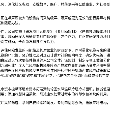
，深化社区参取，支撑教育、医疗、村落复兴等公益事业，为社会创
在噪声源较大的设备房间采纳吸声、隔声或更为无效的消音屏障材料
振和阻尼办法。
，公司实施《研发项目励轨制》《专利励轨制》《产物技改降本项目
政策，激励研发人员通过专利申请强化手艺合作力，并正在研发技改项目
类别实施励，全面激发科技立异活力。
估风险发生的可能性及其对营业的财政影响，同时量化机缘带来的潜
机缘的严沉性、紧迫性以及对企业计谋方针的影响程度，确定优先级，进
明白应对天气次要径并将其纳入公司全体计谋规划，制定专项工做组分化
制九洲药业年度天气风险取机缘矩阵图产物取办事能源来历资本利用率慢
缘影响程度风险取机缘发生概率实体风险转型风险机缘声誉风险政策取律
实现“碳达峰”和“碳中和”的必经之，也是帮力企业绿色低碳成长的主要
资本操纵环境水资本拓展添加轮回水降温风冷塔冷却面积，削减低温
利用；添加冷凝降温系统，削减废水处置过程中的冷却水和冰块的利用。
集和筛选、学问产权检索和阐发、专利申请等办法，拓展专利结构，