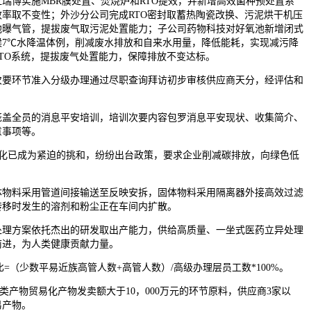
博实施MBR膜处置、焚烧炉和RTO提效，并新增高效菌种预处置系
率取不变性；外沙分公司完成RTO密封取蓄热陶瓷改换、污泥烘干机压
池曝气管，提拔废气取污泥处置能力；子公司药物科技对好氧池新增闭式
候7℃水降温体例，削减废水排放和自来水用量，降低能耗，实现减污降
TO系统，提拔废气处置能力，保障排放不变达标。
环节准入分级办理通过尽职查询拜访初步审核供应商天分，经评估和
。
全员的消息平安培训，培训次要内容包罗消息平安现状、收集简介、
意事项等。
已成为紧迫的挑和，纷纷出台政策，要求企业削减碳排放，向绿色低
料采用管道间接输送至反映安拆，固体物料采用隔离器外接高效过滤
转移时发生的溶剂和粉尘正在车间内扩散。
方案依托杰出的研发取出产能力，供给高质量、一坐式医药立异处理
前进，为人类健康贡献力量。
=（少数平易近族高管人数+高管人数）/高级办理层员工数*100%。
物贸易化产物发卖额大于10，000万元的环节原料，供应商3家以
易产物。