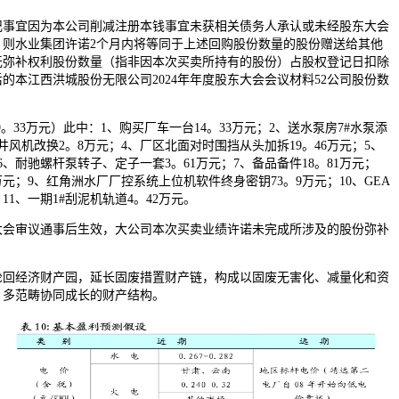
宜因为本公司削减注册本钱事宜未获相关债务人承认或未经股东大会
，则水业集团许诺2个月内将等同于上述回购股份数量的股份赠送给其他
无弥补权利股份数量（指非因本次买卖所持有的股份）占股权登记日扣除
的本江西洪城股份无限公司2024年年度股东大会会议材料52公司股份数
33万元）此中：1、购买厂车一台14。33万元；2、送水泵房7#水泵添
井风机改换2。8万元；4、厂区北面对时围挡从头加拆19。46万元；5、
6、耐驰螺杆泵转子、定子一套3。61万元；7、备品备件18。81万元；
万元；9、红角洲水厂厂控系统上位机软件终身密钥73。9万元；10、GEA
11、一期1#刮泥机轨道4。42万元。
审议通事后生效，大公司本次买卖业绩许诺未完成所涉及的股份弥补
。
经济财产园，延长固废措置财产链，构成以固废无害化、减量化和资
、多范畴协同成长的财产结构。