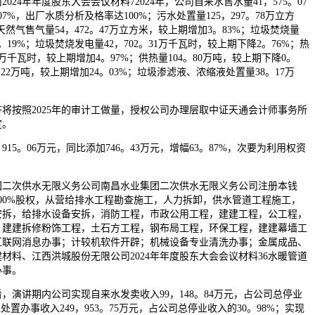
4年年度股东大会会议材料72024年，公司自来水售水量41，575。07
7%，出厂水质分析及格率达100%；污水处置量125，297。78万立方
天然气售气量54，472。47万立方米，较上期增加3。83%；垃圾焚烧量
。19%；垃圾焚烧发电量42，702。31万千瓦时，较上期下降2。76%；热
0万千瓦时，较上期增加4。97%；供热量104。80万吨，较上期下降0。
。22万吨，较上期增加24。03%；垃圾渗滤液、浓缩液处置量38。17万
将按照2025年的审计工做量，授权公司办理层取中证天通会计师事务所
定。
5。06万元，同比添加746。43万元，增幅63。87%，次要为利用权资
次供水无限义务公司南昌水业集团二次供水无限义务公司注册本钱
其100%股权，从营给排水工程勘查施工，人力拆卸，供水管道工程施工，
安拆，给排水设备安拆，消防工程，市政公用工程，建建工程，公工程，
，建建拆修粉饰工程，土石方工程，钢布局工程，环保工程，建建幕墙工
互联网消息办事；计较机软件开辟；机械设备专业清洗办事；金属成品、
材料、江西洪城股份无限公司2024年年度股东大会会议材料36水暖管道
办事。
讲期内公司实现自来水发卖收入99，148。84万元，占公司总停业
处置办事收入249，953。75万元，占公司总停业收入的30。98%；实现