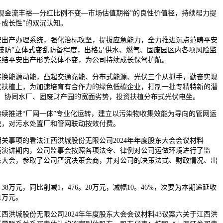
金流丰裕—分红比例不变—市场估值期裕”的良性价值径，持续帮力提
+成长性”的双沉认知。
产办理系统，强化治标攻坚，提拔应急能力，全力推进沉点范畴平安
技防”立体式变乱防备程度，出格是供水、燃气、固废园区内各项风险监
连结平安出产形势总体不变，为公司持续成长保驾护航。
能源动能，凸起交通充能、分布式能源、光伏三个从抓手，勤奋实现
伏扶植上，为加速培育有合作力的绿色低碳企业，打制一批专精特新的潜
式，协同水厂、固废财产园的宽面劣势，投资扶植分布式光伏电坐。
推进“厂网一体”专业化运转，建立以污染物收集效能为导向的管网运
统，对污水处置厂和管网联动按效付费。
事项的看法江西洪城股份无限公司2024年年度股东大会会议材料
境演讲期内，公司监事会按照各项法令、律例对公司运做环境进行了监
东大会，参取了公司严沉决策会商，并对公司的决策法式、财政情况、出
38万元，同比削减1，476。20万元，减幅10。46%，次要为本期递延收
1万元。
城股份无限公司2024年年度股东大会会议材料43议案六关于江西洪