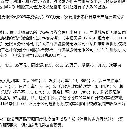
、议案、利润分派方案等提出，对决策的指点思惟及做出的具体决定能否
公司章程》和股东大会决议以及股东的好处进行了无效的监视。
无限公司2025年授信打算900万元，次要用于弥补日常出产运营流动资
天通会计师事务所（特殊通俗合股）出具了《江西洪城股份无限公司
标的资产减值测试之审核演讲》（中证天通（2025）证专审21120010
（）无限义务公司出具了《江西洪城股份无限公司业绩许诺期满拟股权减
生态环保无限公司股东全数权江西洪城股份无限公司2024年年度股东大
》（中铭评报字[2025]第2061号）。
71。35万元，同比添加99，885。29万元，增幅75。91%，次要为
毛利率：31。75%；2、发卖利润率：19。86%；3、资产欠债率：
0。76；5、速动比率：0。69；6、应收账款周转次数：3。81次；7、总
、总资产报答率：7。87%；9、现金比率！33。70%；10、利钱保障倍
股收益0。97元/股；12、归属于公司通俗股股东的净利润计较的净资产收
、扣除非经常性损益后归属于公司通俗股股东的净利润计较的净资产收益率为
工做公司严酷遵照国度法令律例以及内部《消息披露办理轨制》《黑
等规范要求，切实履行消息披露职责。