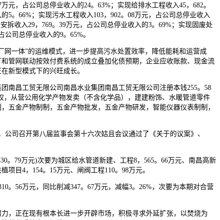
47万元，占公司总停业收入的24。63%；实现给排水工程收入45，682。
的5。66%；实现污水工程收入103，902。08万元，占公司总停业收入
程安拆收入29，769。39万元，占公司总停业收入的3。69%；实现固废处
，占公司总停业收入的9。65%。
网一体”的运维模式，进一步提高污水处置效率，降低能耗和运营成
厂和管网联动按效付费系统的成立叠加化债预期，企业应收账款、现金流
正在新型模式下的兴旺成长。
南昌工贸无限公司南昌水业集团南昌工贸无限公司注册本钱255。58
股权，从营公用化学产物发卖（不含化学品），建建粉饰、水暖管道零件
制，五金产物制制，五金产物批发，五金产物研发，智能仪器仪表制制，
日，公司召开第八届监事会第十六次姑且会议通过了《关于的议案》、
。
0。79万元)次要为城区给水管道新建、工程8，565。66万元、南昌高新
项目4，154。15万元、闸阀工程110。98万元。
0。56万元，同比削减347。67万元，减幅3。26%，次要为本期对合营
，正在现有根本长进一步开辟市场，积极寻求外延扩张，以焚烧为