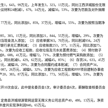
，643。99万元，上年发生3，323。13万元，同比江西洪城股份无限
议材料24削减1，679。14万元，减幅50。53%，次要为罚款及对外捐赠
77万元，同比添加6，859。37万元，增幅18。55%，次要为按照当期净
，383。15万元，同比添加21，844。55万元，增幅8。29%，次要为
现金流入添加；（2）应收单据363。70万元，同比削减934。24万
为银行承兑汇票削减；（3）应收账款253，377。11万元，同比添加75，
。13%，次要为应收工程款、应收垃圾及污水处置费添加；（4）预付款子
添加8，688。41万元，增幅72。71%，次要为预付燃气采购款添加；（5）
，同比削减6，429。62万元，减幅45。85%；（6）存货24，633。45万
6万元，减幅18。29%，次要为合同履约成本削减；（7）合同资产34，
，087。26万元，减幅8。32%，次要为应收工程款和PPP项目建制办事收
0，383。87万元，同比添加1，773。50万元，增幅9。53%，次要为
加。
开10次会议，此中提名委员会1次，审计委员会6次，薪酬取查核委员会
，定南县洪城绿源管网运营无限义务公司总资产40，480。13万元，净资
24年度共实现净利润840。65万元。