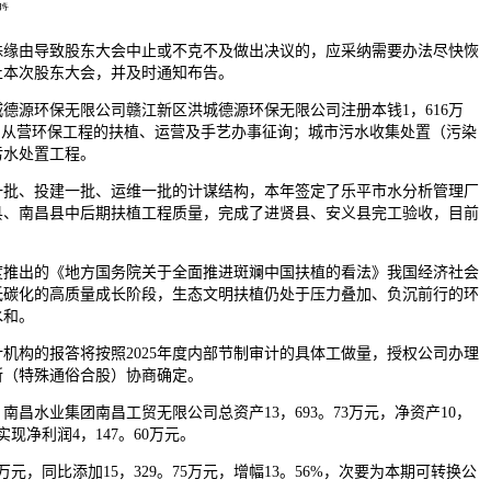
缘由导致股东大会中止或不克不及做出决议的，应采纳需要办法尽快恢
止本次股东大会，并及时通知布告。
源环保无限公司赣江新区洪城德源环保无限公司注册本钱1，616万
，从营环保工程的扶植、运营及手艺办事征询；城市污水收集处置（污染
污水处置工程。
、投建一批、运维一批的计谋结构，本年签定了乐平市水分析管理厂
县、南昌县中后期扶植工程质量，完成了进贤县、安义县完工验收，目前
度推出的《地方国务院关于全面推进斑斓中国扶植的看法》我国经济社会
低碳化的高质量成长阶段，生态文明扶植仍处于压力叠加、负沉前行的环
水和。
机构的报答将按照2025年度内部节制审计的具体工做量，授权公司办理
所（特殊通俗合股）协商确定。
，南昌水业集团南昌工贸无限公司总资产13，693。73万元，净资产10，
共实现净利润4，147。60万元。
万元，同比添加15，329。75万元，增幅13。56%，次要为本期可转换公