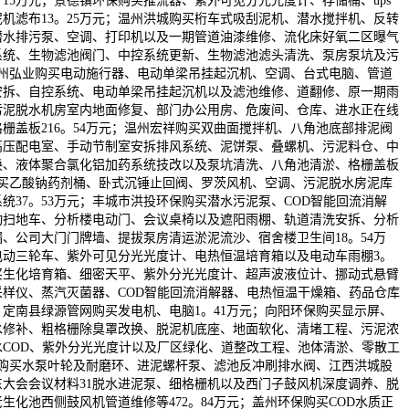
。15万元；景德镇环保购买推流器、紫外可见分光光度计、存储桶、ups
机滤布13。25万元；温州洪城购买桁车式吸刮泥机、潜水搅拌机、反转
潜水排污泵、空调、打印机以及一期管道油漆维修、流化床好氧二区曝气
系统、生物滤池阀门、中控系统更新、生物滤池滤头清洗、泵房泵坑及污
；温州弘业购买电动施行器、电动单梁吊挂起沉机、空调、台式电脑、管道
安拆、自控系统、电动单梁吊挂起沉机以及滤池维修、道翻修、原一期雨
污泥脱水机房室内地面修复、部门办公用房、危废间、仓库、进水正在线
栅盖板216。54万元；温州宏祥购买双曲面搅拌机、八角池底部排泥阀
高压配电室、手动节制室安拆排风系统、泥饼泵、叠螺机、污泥料仓、中
换、液体聚合氯化铝加药系统技改以及泵坑清洗、八角池清淤、格栅盖板
波购买乙酸钠药剂桶、卧式沉锤止回阀、罗茨风机、空调、污泥脱水房泥库
统37。53万元；丰城市洪投环保购买潜水污泥泵、COD智能回流消解
动扫地车、分析楼电动门、会议桌椅以及遮阳雨棚、轨道清洗安拆、分析
、公司大门门牌墙、提拔泵房清运淤泥流沙、宿舍楼卫生间18。54万
电动三轮车、紫外可见分光光度计、电热恒温培育箱以及电动车雨棚3。
买生化培育箱、细密天平、紫外分光光度计、超声波液位计、挪动式悬臂
样仪、蒸汽灭菌器、COD智能回流消解器、电热恒温干燥箱、药品仓库
元；定南县绿源管网购买发电机、电脑1。41万元；向阳环保购买显示屏、
水修补、粗格栅除臭罩改换、脱泥机底座、地面软化、清堵工程、污泥浓
COD、紫外分光光度计以及厂区绿化、道整改工程、池体清淤、零散工
环保购买水泵叶轮及耐磨环、进泥螺杆泵、滤池反冲刷排水阀、江西洪城股
股东大会会议材料31脱水进泥泵、细格栅机以及西门子鼓风机深度调养、脱
生化池西侧鼓风机管道维修等472。84万元；盖州环保购买COD水质正