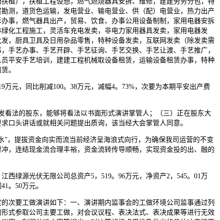
场扶植），扶植工程设想，燃气燃烧器具安拆、维修，建建劳务分包，特
程勘测，道货色运输，发电营业、输电营业、供（配）电营业，热力出产
拆办事，燃气器具出产，贸易、饮食、办事公用设备制制，家用电器安拆
林绿化工程施工，灵活车充电发卖，非电力家用器具发卖，家用电器发
批发，厨具卫具及日用杂品零售，特种设备发卖，互联网发卖（除发卖需
事，手艺办事、手艺开辟、手艺征询、手艺交换、手艺让渡、手艺推广，
人员平安手艺培训，建建工程机械取设备租赁，运输设备租赁办事，特种
租赁。
9万元，同比削减100。38万元，减幅4。73%，次要为本期平安出产费
看法的股东，能够将看法以书面形式演讲掌管人；（三）正在股东大
要求口头讲话或就相关问题提出质询，该当经大会掌管人同意。
”，提拔资金向实而流当前经济呈海浪式向行，为确保我司运营的不变
对冲，连结现金流合理丰裕，资金流转传导顺畅，实现资金投的出、融的
江西绿源光伏无限公司总资产5，519。96万元，净资产2，545。01万
41。50万元。
次要工做演讲如下：一、演讲期内监事会的工做环境公司监事通过列
的形式参取公司主要工做，对会议议程、表决法式、表决成果等进行无效