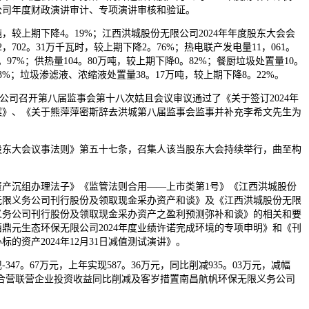
公司年度财政演讲审计、专项演讲审核和验证。
，较上期下降4。19%；江西洪城股份无限公司2024年年度股东大会会
，702。31万千瓦时，较上期下降2。76%；热电联产发电量11，061。
。97%；供热量104。80万吨，较上期下降0。82%；餐厨垃圾处置量10。
03%；垃圾渗滤液、浓缩液处置量38。17万吨，较上期下降8。22%。
日，公司召开第八届监事会第十八次姑且会议审议通过了《关于签订2024年
案》、《关于熊萍萍密斯辞去洪城第八届监事会监事并补充李希文先生为
东大会议事法则》第五十七条，召集人该当股东大会持续举行，曲至构
沉组办理法子》《监管法则合用——上市类第1号》《江西洪城股份
无限义务公司刊行股份及领取现金采办资产和谈》及《江西洪城股份无限
义务公司刊行股份及领取现金采办资产之盈利预测弥补和谈》的相关和要
鼎元生态环保无限公司2024年度业绩许诺完成环境的专项申明》和《刊
的资产2024年12月31日减值测试演讲》。
47。67万元，上年实现587。36万元，同比削减935。03万元，减幅
年对合营联营企业投资收益同比削减及客岁措置南昌航帆环保无限义务公司