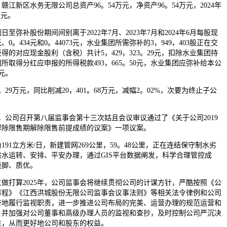
，赣江新区水务无限公司总资产96。54万元，净资产96。54万元，2024年
万元。
补股份期间间别离于2022年7月、2023年7月和2024年6月每股现
元、0。434元和0。44073元，水业集团所需弥补的3，949，403股正在交
的对应现金股利（含税）共计5，429，323。29元，扣除水业集团持
所取得分红应申报的所得税款493，665。50元，水业集团应弥补给本公
9元。
。29万元，同比削减20，401。68万元，减幅2。02%，次要为终止子公
日，公司召开第八届监事会第十三次姑且会议审议通过了《关于公司2019
解除限售期解除限售前提成绩的议案》一项议案。
1立方米/日，新建管网269公里，59。48公里，正在连结保守制水劣
水运转、安排、平安办理，通过GIS平台数据阐发，科学合理管控成
量脚、质优。
做打算2025年，公司监事会将继续贯彻公司的计谋方针，严酷按照《公
章程》《江西洪城股份无限公司监事会议事法则》等相关法令律例和公司
奋地履行监视职责，进一步推进公司布局的完美、运营办理的规范运营和
，并加强对公司董事和高级办理人员的监视和查抄，及时控制公司严沉决
性，从而更好地公司和股东的权益。