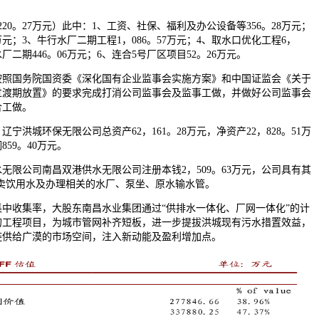
0。27万元）此中：1、工资、社保、福利及办公设备等356。28万元；
1万元；3、牛行水厂二期工程1，086。57万元；4、取水口优化工程6，
水厂二期446。06万元；6、连合5号厂区项目52。26万元。
国务院国资委《深化国有企业监事会实施方案》和中国证监会《关于
过渡期放置》的要求完成打消公司监事会及监事工做，并做好公司监事会
合工做。
辽宁洪城环保无限公司总资产62，161。28万元，净资产22，828。51万
859。40万元。
公司南昌双港供水无限公司注册本钱2，509。63万元，公司具有其
发卖饮用水及办理相关的水厂、泵坐、原水输水管。
收集率，大股东南昌水业集团通过“供排水一体化、厂网一体化”的计
的工程项目，为城市管网补齐短板，进一步提拔洪城现有污水措置效益，
链供给广漠的市场空间，注入新动能及盈利增加点。