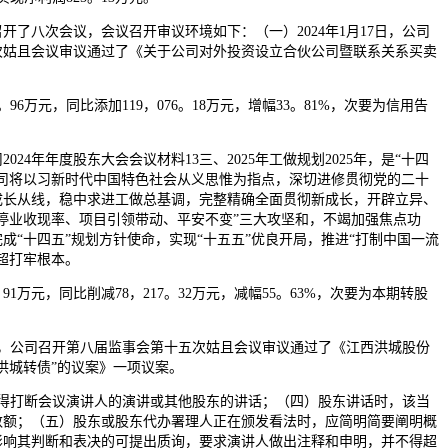
八次会议，会议召开审议环境如下：（一）2024年1月17日，公司
次姑且会议审议通过了《关于公司对外投资设立合伙公司暨联系关系买卖
96万元，同比添加119，076。18万元，增幅33。81%，次要为信用告
4年年度股东大会会议材料13三、2025年工做规划2025年，是“十四
公司将以习新时代中国特色社会从义思惟为指点，深切进修贯彻党的二十
成长从线，稳中求进工做总基调，完整精确全面贯彻新成长，开辟立异、
停业收现率、项目引领带动、平安不变”三大攻坚和，不竭加强焦点功
成“十四五”规划方针使命，实现“十五五”优良开局，推进“打制中国一流
超打牢根本。
91万元，同比削减78，217。32万元，减幅55。63%，次要为本期转股
日，公司召开第八届监事会第十五次姑且会议审议通过了《江西洪城股份
洪城转债”的议案》一项议案。
打断会议演讲人的演讲或其他股东的讲话；（四）股东讲话时，该当
数额；（五）股东或股东代办署理人正在颁发看法时，应简明简要阐明概
影响其判断和表决的可提出质询，要求演讲人做出注释和申明，并不得超