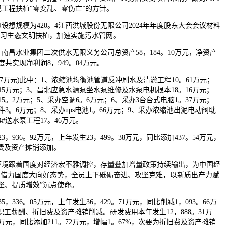
工程扶植“零变乱、零伤亡”的方针。
规模为420。4江西洪城股份无限公司2024年年度股东大会会议材料
练习生态文明扶植，加速实施污水管网。
，南昌水业集团二次供水无限义务公司总资产58，184。10万元，净资产
4年度共实现净利润8，949。04万元。
7万元)此中：1、浓缩池均衡池管道反冲刷水及清淤工程10。61万元；
45万元；3、昌北应急水源泵坐水泵维修及水泵电机根本18。16万元；
5。2万元；5、采办空调6。6万元；6、采办3台台式电脑1。37万元；
3。6万元；8、采办ups电池1。66万元；9、采办浓缩池出泥电动阀耽
4#送水泵工程17。46万元。
936。92万元，上年发生23，499。38万元，同比添加437。54万元，
旧费及资产摊销添加。
环境跟着国度对经济宏不雅调控，存量叠加增量政策持续输出，为中国经
司借力国度大向好态势，全员上下砥砺奋进、攻坚克难，以新质出产力赋
坚、提质增效”沉点使命。
36。05万元，上年发生36，429。71万元，同比削减1，093。66万
职工薪酬、折旧费及资产摊销削减。研发费用本年发生12，888。31万
59万元，同比添加211。72万元，增幅1。67%，次要为折旧费及资产摊销