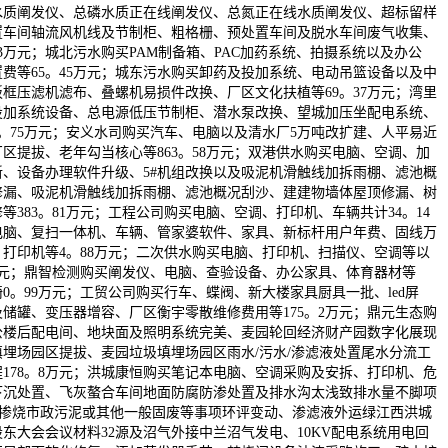
水质阐发仪、总磷水质正在线阐发仪、总氮正在线水质阐发仪、超标留样
置车间轴流风机线及节制柜、粗格栅、预处置车间及脱水车间废气收集、
33万元；城北污水购买PAM制备箱、PAC加药系统、拍摄系统以及办公
费等65。45万元；城东污水购买卸药及投加系统、电动吊篮设备以及中
框压滤机滤布、叠螺机易损件改换、厂区文化扶植等69。37万元；湾里
投加系统设备、总电源低压节制柜、潜水泵改换、望城加压坐配电系统、
1。75万元；安义水司购买汽车、电脑以及清水厂5万吨改扩建、人平易近
区提拔、老年勾当核心等863。58万元；双港供水购买电脑、空调、加
、设备办理软件升级、5#机组改换以及吸泥机滑触线加拆雨棚、滤池概
修漏、吸泥机滑触线加拆雨棚、滤池概况刮沙、建建物墙体屋顶修漏、树
383。81万元；工程公司购买电脑、空调、打印机、车辆共计34。14
电脑、复扫一体机、车辆、管家婆软件、家具、新标杆用户年费、固线万
打印机等4。88万元；二次供水购买电脑、打印机、扫描仪、空调等以
1万元；鼎智检测购买阐发仪、电脑、查验设备、办公家具、体育器材等
椅0。99万元；工贸公司购买行车、蝶阀、新大楼家具厨具一批、led屏
储罐、变压器增容、厂区衡宇零散维修费用等175。2万元；鼎元生态购
公楼后配电间、地块面及照明系统完美、麦园轮回经济财产园数字化展现
埋场园区提拔、麦园垃圾填埋场园区雨水/污水/渗滤液处置尾水分流工
178。8万元；洪城康恒购买笔记本电脑、空调采购及安拆、打印机、危
下沉处置、飞灰螯合车间地面防腐防渗处置及排水沟太浅致排水量不脚项
、掺烧市政污泥或其他一般固废等事项环评变动、渗滤液外运绿江西洪城
股东大会会议材料32源及沼气外接中兰沼气发电、10KV配电系统用电回