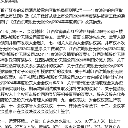
赁欠债添加。
行证券的公司消息披露内容取格局原则第2号——年度演讲的内容取
票上市法则》及《关于做好从板上市公司2024年年度演讲披露工做的通
制了《江西洪城股份无限公司2024年年度演讲》及其摘要。
年4月29日三、会议地址：江西省南昌市红谷滩区绿茵1289号公司三楼
江西洪城股份无限公司董事会五、掌管人：董事长邵涛先生六、掌管人颁
会须知并颁布发表大会起头；七、相关人员向大会演讲议案，并审议本次
无限公司2024年度董事会工做演讲2．江西洪城股份无限公司2024年度
西洪城股份无限公司2024年年度演讲及摘要的议案4．江西洪城股份无限
025年财政预算演讲5．江西洪城股份无限公司2024年利润分派方案6．关于
5年过活常联系关系买卖估计的议案7．关于江西洪城股份无限公司2025
授信额度并对子公司分析授信供给的议案8．关于礼聘江西洪城股份无限
构的议案9．关于礼聘江西洪城股份无限公司2025年度内部节制审计机构
司2024年年度股东大会会议材料510．关于刊行股份及领取现金采办资
业绩许诺实现环境、期满减值测试成果取及弥补方案的议案11．关于提请股
其授权人士全权打点股份回购登记等相关事项的议案八、股东及股东代办
回覆股东及股东代办署理人的提问；九、会议表决：对会议议案进行表
决票；十、会议掌管人会议决议；十一、律师法令看法书；十二、会议掌
取会董事正在会议决议及会议记实上签字。
一、运营环境1、产量：自来水售水量41，575。07万立方米，比上年
2，005。27万立方米，增幅5。07%；污水处置量125，297。78万立方