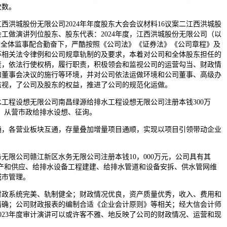
次数。
城股份无限公司2024年年度股东大会会议材料16议案二江西洪城股
事会工做演讲列位股东、股东代表：2024年度，江西洪城股份无限公司（以
在全体监事配合勤奋下，严酷按照《公司法》《证券法》《公司章程》及
等相关法令律例和公司规章轨制的及要求，本着对公司和全体股东担任的
责，依法行使权柄，履行职责，积极领会和监视公司的运营勾当、财政情
和董事会决议的施行等环境，并对公司依法运做环境和公司董事、高级办
监视，了公司及股东的权益，推进了公司的规范化运做。
程设想无限公司南昌绿源给排水工程设想无限公司注册本钱300万
权，从营市政给排水设想、征询。
各营业板块互通，存量叠加增量项目通顺，实现以项目引领带动企业
限公司赣江新区水务无限公司注册本钱10，000万元，公司具有其
出产和供应、给排水设备工程建建、给排水管道和设备安拆、供水管网维
城市管理。
系统完美、轨制健全；财政情况优良，资产质量优秀，收入、费用和
精确；公司财政报表的编制合适《企业会计原则》等相关；经大信会计师
023年度审计演讲可以或许客不雅、地反映了公司的财政情况、运营和现