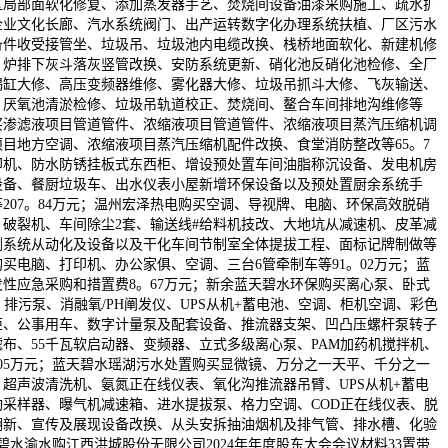
区局部面软化修复、添加蒸发器手艺、焚烧间设备油漆采购施工、疏水扩
企业文化长廊、汽水系统阀门、出产运转数字化办理系统扶植、厂区污水
备件收受接管坐、垃圾吊、垃圾池内电缆改换、栈桥地面软化、新建机修
、炉排下灰斗落灰竖管改换、安防系统更新、硝化池反硝化池检修、全厂
揭缸大修、高压变频器维修、雾化器大修、垃圾吊抓斗大修、飞灰输送、
、厌氧池清淤检修、垃圾吊轨道校正、焚烧间、鳌合车间排地沟维修等
源购买渗滤液项目管道管件、浓缩液项目管道管件、浓缩液项目蒸汽压缩机调
目地方空调、浓缩液项目蒸汽压缩机配件改换、食堂消防整改等65。7
印机、防水防锈挂板式东西柜、增设预处置车间油脂称沉设备、发电机房
设备、餐厨垃圾车、出水仪表小屋新增环保设备以及预处置厨余系统手
207。84万元；温州宏泽热电购买空调、导视牌、电脑、环保高效脱硝
破裂机、车间除尘2套、输送线#给料机技改、大地坑从减速机、皮革减
剂系统从动化及设备以及干化车间节制室全体提拔工程、面标记牌制做等
源购买电脑、打印机、办公家俱、空调、三台6管牵制车等91。02万元；蓝
性应急采购和措置费8。67万元；新余蓝天碧水环保购买离心泵、卧式
、排污泵、消融氧/PH阐发仪、UPS从机+蓄电池、空调、柜机空调、彩色
柜、公事用车、数字计量泵及配套设备、推流器支架、凹凸压螺杆泵转子
布、55千瓦软启动器、变频器、立式多级离心泵、PAM加药机搅拌机、
。05万元；蓝天碧水瑶湖污水处置购买显微镜、万分之一天平、千分之一
超声波清洗机、氨氮正在线仪表、氧化沟推流器吊臂、UPS从机+蓄电
采样器、曝气机减速箱、进水提拔泵、格力空调、COD正在线仪表、脱
翻新、宣传及展现设备改换、从头安拆抽油烟机及排气管、排水槽、化验
天碧水渝水购江西洪城股份无限公司2024年年度股东大会会议材料33置带