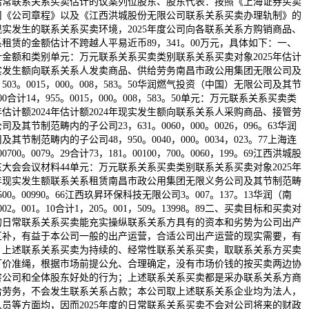
过活常联系关系买卖估计的议案列位股东、股东代表：按照《上海证券买卖
司《公司章程》以及《江西洪城股份无限公司联系关系买卖办理轨制》的
度现实发生的联系关系买卖环境，2025年度公司向各联系关系方购销商品、
租赁的金额估计不跨越人平易近币89，341。00万元，具体如下：一、
金额和类别单元：万元联系关系买卖类别联系关系买卖对象2025年估计
4年现实发生额向联系关系人发卖商品、供给劳务南昌市政公用集团无限公司及
03。0015，000。008，583。50华润燃气投资（中国）无限公司及其节
0合计14，955。0015，000。008，583。50单元：万元联系关系买卖类
年估计额2024年估计额2024年现实发生额向联系关系人采购商品、接管劳
其节制范畴内的子公司23，631。0060，000。0026，096。63华润
节制范畴内的子公司48，950。0040，000。0034，023。77上海连
00。0079。29合计73，181。00100，700。0060，199。69江西洪城股
东大会会议材料44单元：万元联系关系买卖类别联系关系买卖对象2025年
024年现实发生额联系关系租赁南昌市政公用集团无限义务公司及其节制范畴
500。00990。66江西玖昇环保科技无限公司3。007。137。13华润（南
。001。10合计1，205。001，509。13998。89二、买卖目标和买卖对
度的日常联系关系买卖能充实操纵联系关系方具有的资本和劣势为公司出产
互补，有益于本公司一般的出产运营，合适公司出产运营的现实需要，有
；上述联系关系买卖为持续的、经常性联系关系买卖，取联系关系方买卖
订价准绳，根据市场前提公允、合理确定，没有市场价钱的按买卖两边协
害公司和全体股东好处的行为；上述联系关系买卖都是采办联系关系方商
给劳务，不会发生联系关系占款；本公司取上述联系关系企业均为法人，
员等方面均，因而2025年度的日常联系关系买卖不会对公司将来的财政