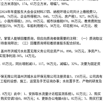
4万立方米添加9，174。65万立方米，增幅7。90%。
24年年度股东大会会议材料27四、纳税环境公司共计上缴税费52，
448。74万元、企业所得税29，040。72万元、房产税1，927。86万元、
元、小我所得税2，203。09万元、城市扶植税870。86万元、教育费附加
附加259。90万元、车船利用税15。38万元、印花税394。45万元、税
，掌管人能够回覆质询，但应向质询者做需要的注释：（一）质询取议
有待查询拜访；（三）回覆质询将较着损害股东配合好处。
，盖州市洪城污水处置无限义务公司总资产16，898。50万元，净资产3，
共实现净利润-305。14万元。
。05万元，同比增削减11，117。96万元，减幅2。32%，次要为固定资
无限公司温州洪城水业环保无限公司注册资金3，150万元，公司具有
置工程的设想、施工、运营及手艺征询办事；水处置手艺、产物的研发及
万元）此中：1、安拆取水流量计近程监测系统1。02万元；2、购买
、购买空调3台0。88万元；4、更新办公电脑4台1。82万元；5、购买打复
。