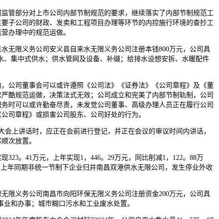
管部分对上市公司内部节制规范的要求，继续落实了内部节制规范工
主要子公司的财政、发卖和工程项目办理等环节的内控施行环境的查抄工
运营办理中的规范运做。
无限义务公司安义县自来水无限义务公司注册本钱800万元，公司具
制水、集中式供水；供水管网及设备、补缀；给排水设想安拆、水暖配件
公司董事会可以或许遵照《公司法》《证券法》《公司章程》及《董
求严酷规范运做，决策法式无效；公司成立和完美了内部节制轨制，公司
职务时可以或许勤奋尽责，未发觉公司董事、高级办理人员正在履行公司
《公司章程》或损害公司股东、公司好处的行为。
会上讲话时，应正在会前进行登记，并正在会议的审议时间内讲话，
寡顺次放置。
23。41万元，上年实现1，446。29万元，同比削减1，122。88万
要为上年同期非统一节制下企业归并南昌双港供水无限公司，发生停业外收
限义务公司南昌市向阳环保无限义务公司注册资金200万元，公司具
用事业和办事；城市糊口污水和工业废水处置。