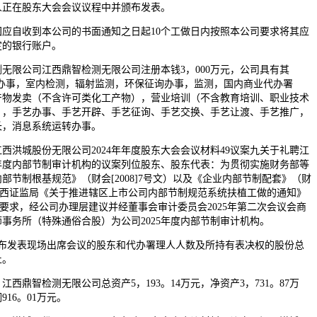
人正在股东大会会议议程中并颁布发表。
自收到本公司的书面通知之日起10个工做日内按照本公司要求将其应
定的银行账户。
限公司江西鼎智检测无限公司注册本钱3，000万元，公司具有其
测办事，室内检测，辐射监测，环保征询办事，监测，国内商业代办署
产物发卖（不含许可类化工产物），营业培训（不含教育培训、职业技术
），手艺办事、手艺开辟、手艺征询、手艺交换、手艺让渡、手艺推广，
长，消息系统运转办事。
城股份无限公司2024年年度股东大会会议材料49议案九关于礼聘江
5年度内部节制审计机构的议案列位股东、股东代表：为贯彻实施财务部等
部节制根基规范》（财会[2008]7号文）以及《企业内部节制配套》（财
，按照江西证监局《关于推进辖区上市公司内部节制规范系统扶植工做的通知》
号）的要求，经公司办理层建议并经董事会审计委员会2025年第二次会议会商
事务所（特殊通俗合股）为公司2025年度内部节制审计机构。
发表现场出席会议的股东和代办署理人人数及所持有表决权的股份总
止。
江西鼎智检测无限公司总资产5，193。14万元，净资产3，731。87万
916。01万元。