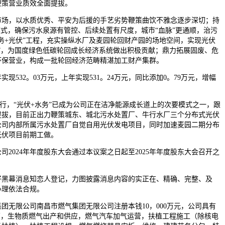
鞭策营业质效全面提拔。
，以水质优秀、平安为后援的手艺劣势鞭策曲饮不雅念逐步深切；持
模式，确保污水泉源有管控、后续处置有尺度，城市“血脉”更通顺，治污
务+光伏”工程，充实操纵水厂及麦园轮回财产园的场地空间，实现光伏
”，为国度绿色低碳轮回成长经济系统做出积极贡献；鼎力拓展固废、危
环保营业，构成一批轮回经济范畴精湛加工财产集群。
532。03万元，上年实现531。24万元，同比添加0。79万元，增幅
行，“光伏+水务”已成为公司正在洁净能源成长道上的次要模式之一，跟
提拔，目前正出力鞭策城东、城北污水处置厂、牛行水厂三个分布式光伏
公司内部所属污水处置厂自觉自用光伏发电项目，同时加速麦园二期分布
光伏项目前期工做。
024年年度股东大会通过本议案之日起至2025年年度股东大会召开之
幕消息知恋人登记，力图披露消息内容的实正在、精确、完整、及
办理依法合规。
无限公司南昌市燃气集团无限公司注册本钱10，000万元，公司具有
营，生物质燃气出产和供应，燃气汽车加气运营，扶植工程施工（除核电