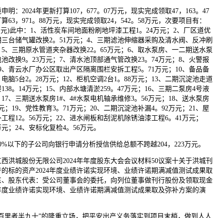
2024年更新打算107，677。07万元，现实完成领取47，163。47
63，971。88万元，现实完成领取24，542。58万元，次要项目有：
6万元)此中：1、活性炭车间地面粉刷地坪漆工程1。24万元；2、厂区道优
一期三台储气罐改换2。51万元；4、三期滤池伸缩器采购及清水阀、反冲刷
；5、三期原水管道夹杂器改换22。65万元；6、取水泵房、一二期送水泵
改换9。23万元；7、清水池顶部通气管改换23。74万元；8、火警报
9、青云水厂办公区取出产区隔离围栏安拆工程5。71万元；10、备品备
、电脑5台2。28万元；12、柜机空调2台1。88万元；13、二期沉淀池走道
楼138。14万元；15、内部水塘清淤259。47万元；16、三期二泵房4号液
；17、三期送水泵房1#、4#水泵电机轴承维修3。56万元；18、送水泵房
万元；19、党性教育3。71万元；20、二期沉淀池补漏4。92万元；21、屋
程12。56万元；22、进水闸板和刮泥机除锈油漆工程6。41万元；
万元；24、安标化复检4。56万元。
以下的子公司向银行申请分析授信供给总额不跨越204，223万元。
城股份无限公司2024年年度股东大会会议材料50议案十关于洪城刊
的标的资产2024年度业绩许诺实现环境、业绩许诺期满减值测试成果取
东、股东代表：受公司董事会的委托，向列位董事做刊行股份及领取现金
4年度业绩许诺实现环境、业绩许诺期满减值测试成果取及弥补方案的演
里者半九十”的隆重立场，把平安出产义务落实到项目末梢，做到人人