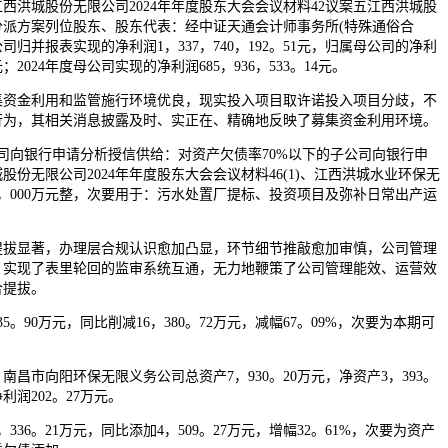
城股份无限公司2024年年度股东大会会议材料42议案五江西洪城股
润分派方案列位股东、股东代表：经中证天通会计师事务所(特殊通俗合
公司归并报表实现的净利润1，337，740，192。51元，归属母公司的净利
6元；2024年度母公司实现的净利润685，936，533。14元。
金利用和监管施行环境优良，现实投入项目取许诺投入项目分歧，不
行为，其相关消息披露及时、实正在、精确地反映了募集资金利用环境。
向银行申请分析授信供给：对资产欠债率70%以下的子公司向银行申
份无限公司2024年年度股东大会会议材料46(1)、江西洪城水业环保无
80，000万元整，次要用于：污水处置厂提标、投资项目及弥补日常出产运
显著，办理层合规认识愈加凸显，环节细节推敲愈加审慎，公司管理
，实现了表里轮回的监审系统互通，无力地鞭策了公司管理能效、运营效
合提拔。
。90万元，同比削减16，380。72万元，减幅67。09%，次要为本期可
，南昌市向阳环保无限义务公司总资产7，930。20万元，净资产3，393。
净利润202。27万元。
36。21万元，同比添加4，509。27万元，增幅32。61%，次要为资产