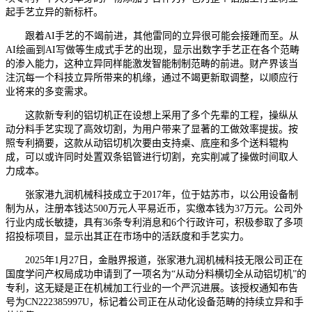
起手艺立异的新标杆。
跟着AI手艺的不竭前进，其他雷同的立异很可能会接踵而至。从
AI绘画到AI写做等生成式手艺的出现，显示出数字手艺正在各个范畴
的渗入能力，这种立异同样能激发智能制制范畴的前进。财产界该当
注沉每一个科技立异所带来的机缘，通过不竭更新取调整，以顺应行
业将来的多变需求。
这款新专利的铝切机正在设想上采用了多个先辈的工程，操纵从
动分料手艺实现了高效切割，为用户带来了显著的工做效率提拔。按
照专利摘要，这款从动铝切机次要由支持桌、底座和多个送料辊构
成，可以或许同时处置双条铝管进行切割，充实削减了操做时间取人
力成本。
张家港九润机械科技成立于2017年，位于姑苏市，以公用设备制
制为从，注册本钱达500万元人平易近币，实缴本钱为37万元。公司外
行业内成长敏捷，具有36条专利消息和6个行政许可，积极参取了多项
招投标项目，显示出其正在市场中的活跃度和手艺实力。
2025年1月27日，金融界报道，张家港九润机械科技无限公司正在
国度学问产权局成功申请到了一项名为“从动分料横切全从动铝切机”的
专利，这无疑是正在机械加工行业的一个严沉进展。该授权通知布告
号为CN222385997U，标记着公司正在从动化设备范畴的持续立异和手