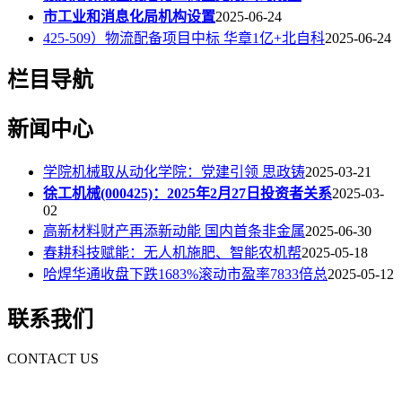
市工业和消息化局机构设置
2025-06-24
425-509）物流配备项目中标 华章1亿+北自科
2025-06-24
栏目导航
新闻中心
学院机械取从动化学院：党建引领 思政铸
2025-03-21
徐工机械(000425)：2025年2月27日投资者关系
2025-03-
02
高新材料财产再添新动能 国内首条非金属
2025-06-30
春耕科技赋能：无人机施肥、智能农机帮
2025-05-18
哈焊华通收盘下跌1683%滚动市盈率7833倍总
2025-05-12
联系我们
CONTACT US