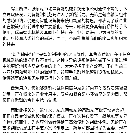
综上所述，张家港市瑞昌智能机械系统无限公司通过不竭的手艺
立异取研发，为智能制制范畴注入了新的活力。无论是勾当轴头组件
的成功申请，仍是对智能设备将来使用场景的构思，都表现了该企业
正在鞭策行业前进中的主要感化。将来，跟着更多具有前瞻性的手艺
使用，瑞昌智能机械及其同业们将正在工业范畴进行更为深刻的变
化，科技着人类社会的前进，同时，不竭鞭策着我们的糊口愈加聪慧
的将来。
“勾当轴头组件”是智能制制中的环节部件，其焦点功能正在于提高
机械系统的矫捷性取不变性。这种立异的设想使得机械正在工做过程
中能更好地顺应复杂多变的出产，大大提拔了出产效率。正在当前工
业互联网和智能制制的海潮下，该项手艺取其他智能设备如机械人、
传感器等的连系无望鞭策行业的全面升级。
做为用户，您能够测验考试利用简单AI进行内容创做取灵感谢感
动发，正在将来的行业使用中，简单AI将会是小我做品的帮力器，帮
您正在激烈的合作中抢占先机。
而取此相关的，近年来，AI东西如AI绘画取AI写做等快速兴起，
正正在改变创做和设想的保守模式。正在这种布景下，简单AI等立异
产物应运而生，为内容创做者供给了高效便利的创做体例。无论正在
艺术创做仍是正在手艺方案的制定上，简单AI都显得尤为主要。现在