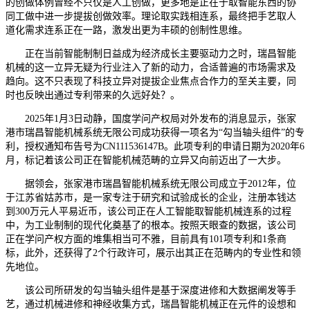
的创做体例曾经不只仅是人工创做，更多地是正在于取智能东西的协
同工做中进一步提拔创做效率。理论取实践相连系，最终把手艺取人
道化需求连系正在一路，激发出更为丰硕的创制性思维。
正在当前智能制制日益成为经济成长主要驱动力之时，瑞昌智能
机械的这一立异无疑为行业注入了新的动力，合适普遍的市场需求及
趋向。这不只表现了科技立异对提拔企业焦点合作力的至关主要，同
时也反映出通过专利带来的久远好处？。
2025年1月3日动静，国度学问产权局对外发布的消息显示，张家
港市瑞昌智能机械系统无限公司成功获得一项名为“勾当轴头组件”的专
利，授权通知布告号为CN111536147B。此项专利的申请日期为2020年6
月，标记着该公司正在智能机械范畴的立异又向前迈出了一大步。
据领会，张家港市瑞昌智能机械系统无限公司成立于2012年，位
于江苏省姑苏市，是一家专注于研究和试验成长的企业，注册本钱达
到300万元人平易近币，该公司正在人工智能取智能机械连系的过程
中，为工业制制的现代化奠基了的根本。按照天眼查的数据，该公司
正在学问产权方面的堆集相当可不雅，目前具有101项专利和1条商
标，此外，还获得了2个行政许可，展示出其正在范畴内的专业性和领
先地位。
该公司所研发的勾当轴头组件是基于深度进修和大数据阐发等手
艺，通过机械进修和神经收集方式，瑞昌智能机械正在元件的设想和