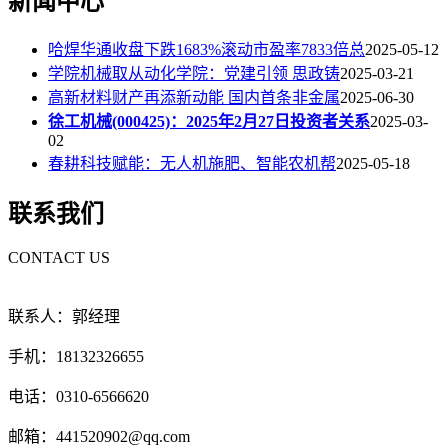
新闻中心
哈焊华通收盘下跌1683%滚动市盈率7833倍总
2025-05-12
学院机械取从动化学院：党建引领 思政铸
2025-03-21
高新材料财产再添新动能 国内首条非金属
2025-06-30
徐工机械(000425)：2025年2月27日投资者关系
2025-03-
02
春耕科技赋能：无人机施肥、智能农机帮
2025-05-18
联系我们
CONTACT US
联系人：郭经理
手机：18132326655
电话：0310-6566620
邮箱：441520902@qq.com