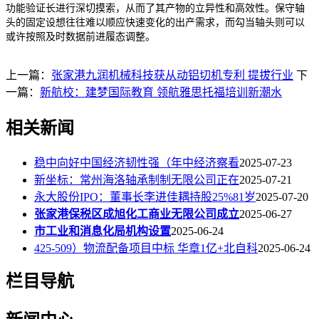
功能验证长进行深切摸索，从而了其产物的立异性和高效性。保守轴
头的固定设想往往难以顺应快速变化的出产需求，而勾当轴头则可以
或许按照及时数据前进履态调整。
上一篇：
张家港九润机械科技获从动铝切机专利 提拔行业
下
一篇：
新航校：建梦国际教育 领航雅思托福培训新潮水
相关新闻
稳中向好中国经济韧性强（年中经济察看
2025-07-23
新坐标：常州海洛轴承制制无限公司正在
2025-07-21
永大股份IPO：董事长李进佳耦持股25%81岁
2025-07-20
张家港保税区成旭化工商业无限公司成立
2025-06-27
市工业和消息化局机构设置
2025-06-24
425-509）物流配备项目中标 华章1亿+北自科
2025-06-24
栏目导航