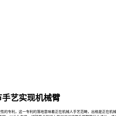
节手艺实现机械臂
破性的专利，这一专利的落地意味着正在机械人手艺范畴，出格是正在机