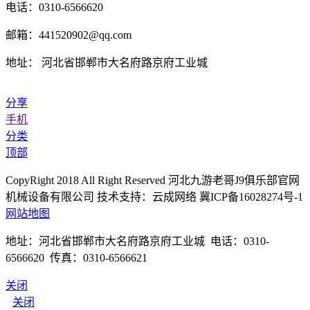
电话：0310-6566620
邮箱：441520902@qq.com
地址： 河北省邯郸市大名府路京府工业城
分享
手机
分类
顶部
CopyRight 2018 All Right Reserved 河北九游老哥J9俱乐部官网
机械设备有限公司 技术支持：云成网络 冀ICP备16028274号-1
网站地图
地址：河北省邯郸市大名府路京府工业城 电话：0310-
6566620 传真：0310-6566621
关闭
关闭