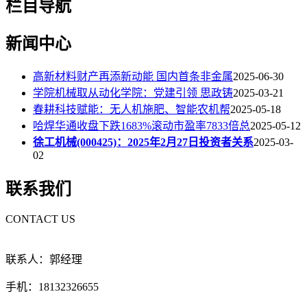
栏目导航
新闻中心
高新材料财产再添新动能 国内首条非金属
2025-06-30
学院机械取从动化学院：党建引领 思政铸
2025-03-21
春耕科技赋能：无人机施肥、智能农机帮
2025-05-18
哈焊华通收盘下跌1683%滚动市盈率7833倍总
2025-05-12
徐工机械(000425)：2025年2月27日投资者关系
2025-03-
02
联系我们
CONTACT US
联系人：郭经理
手机：18132326655