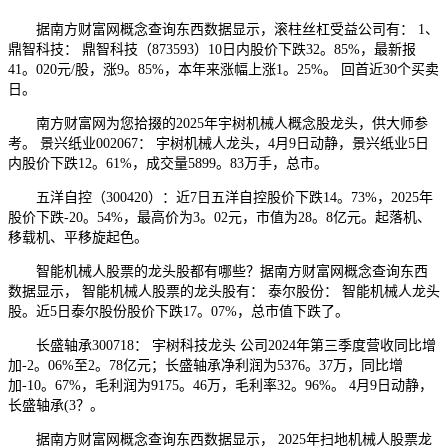
据南方财富网概念查询东西数据显示，滚柱丝杠受益公司有： 1、
鼎智科技： 鼎智科技（873593）10日内股价下跌32。85%，最新报
41。020元/股，涨9。85%，本年来涨幅上涨1。25%。 回首近30个买卖
日。
南方财富网为您拾掇的2025年宇树机械人概念股龙头，供大师参
考。 景兴纸业002067： 宇树机械人龙头，4月9日动静，景兴纸业5日
内股价下跌12。61%，成交量5899。83万手，总市。
五洋自控（300420）：近7日五洋自控股价下跌14。73%，2025年
股价下跌-20。54%，最高价为3。02元，市值为28。8亿元。起落机、
移载机、平移旋起色。
智能机械人股票的龙头股都有哪些？据南方财富网概念查询东西
数据显示， 智能机械人股票的龙头股有： 泰尔股份： 智能机械人龙头
股。近5日泰尔股份股价下跌17。07%，总市值下跌了。
长盛轴承300718： 宇树科技龙头 公司2024年第三季度营收同比增
加-2。06%至2。78亿元；长盛轴承净利润为5376。37万，同比增
加-10。67%，毛利润为9175。46万，毛利率32。96%。 4月9日动静，
长盛轴承(3？。
据南方财富网概念查询东西数据显示， 2025年扫地机械人股票龙