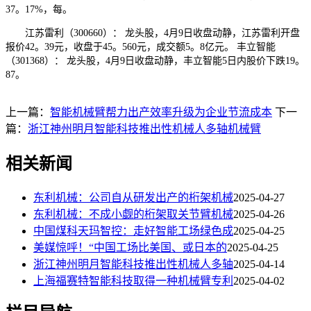
37。17%，每。
江苏雷利（300660）： 龙头股，4月9日收盘动静，江苏雷利开盘
报价42。39元，收盘于45。560元，成交额5。8亿元。 丰立智能
（301368）： 龙头股，4月9日收盘动静，丰立智能5日内股价下跌19。
87。
上一篇：
智能机械臂帮力出产效率升级为企业节流成本
下一
篇：
浙江神州明月智能科技推出性机械人多轴机械臂
相关新闻
东利机械：公司自从研发出产的桁架机械
2025-04-27
东利机械：不成小觑的桁架取关节臂机械
2025-04-26
中国煤科天玛智控：走好智能工场绿色成
2025-04-25
美媒惊呼！“中国工场比美国、或日本的
2025-04-25
浙江神州明月智能科技推出性机械人多轴
2025-04-14
上海福赛特智能科技取得一种机械臂专利
2025-04-02