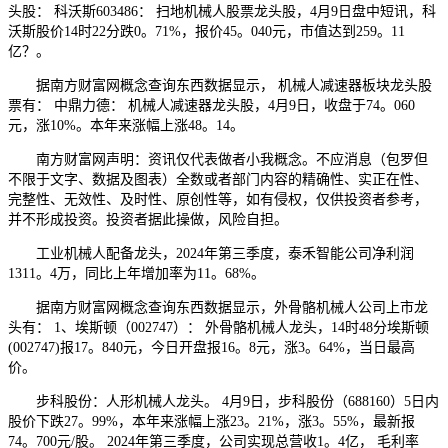
头股： 科沃斯603486： 扫地机械人股票龙头股，4月9日盘中短讯，科
沃斯股价14时22分跌0。71%，报价45。040元，市值达到259。11
亿？。
据南方财富网概念查询东西数据显示， 机械人减速器板块龙头股
票有： 中鼎力德： 机械人减速器龙头股，4月9日，收盘于74。060
元，涨10%。本年来涨幅上涨48。14。
南方财富网声明：资讯仅代表做者小我概念。不应消息（包罗但
不限于文字、数据及图表）全数或者部门内容的精确性、实正在性、
完整性、无效性、及时性、原创性等，如有侵权，仅供投资者参考，
并不形成投资。投资者据此操做，风险自担。
工业机械人配备龙头，2024年第三季度，泰禾智能公司净利润
1311。4万，同比上年增加率为11。68%。
据南方财富网概念查询东西数据显示，外骨骼机械人公司上市龙
头有： 1、埃斯顿（002747）： 外骨骼机械人龙头，14时48分埃斯顿
(002747)报17。840元，今日开盘报16。8元，涨3。64%，当日最高
价。
步科股份：人形机械人龙头。 4月9日，步科股份（688160）5日内
股价下跌27。99%，本年来涨幅上涨23。21%，涨3。55%，最新报
74。700元/股。 2024年第三季度，公司实现总营收1。4亿， 毛利率