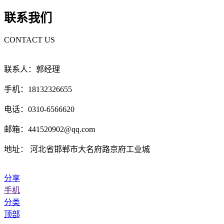
联系我们
CONTACT US
联系人：郭经理
手机：18132326655
电话：0310-6566620
邮箱：441520902@qq.com
地址： 河北省邯郸市大名府路京府工业城
分享
手机
分类
顶部