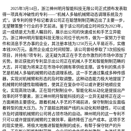
2025年3月14日，浙江神州明月智能科技无限公司正式颁布发表取
得一项具有冲破性的专利——“机械人多轴机械臂动态调理系统及方
式”。该专利的授予标记着该公司正在聪慧制制范畴迈出了主要一步，
无望鞭策整个行业的手艺前进。鉴于该公司的成立时间仅为2023年，
这一成绩是尤为惹人瞩目的，展示出公司的快速成长和手艺立异能
力。浙江神州明月智能科技无限公司位于杭州市，做为一家努力于软
件和消息手艺办事的企业，其注册本钱为1250万元人平易近币，实缴
本钱200万元。虽然企业成立时间短暂，该公司曾经参取了3次招投标
项目，并持有7项专利，这无疑为其正在手艺合作激烈的市场中添加了
劣势。新近获批的专利显示出公司正在机械人手艺和智能制制范畴的
大志，并可能为将来正在市场中的拥有率供给支撑。该专利的焦点手
艺是机械人多轴机械臂的动态调理系统。这一手艺通过集成多种传感
器，实现对机械臂和形态的及时取调整。这种动态能力极大地提拔了
机械臂的矫捷性取精确性，使其正在复杂中可以或许更好地顺应变
化，实现高效功课。正在现代制制业中，智能化和从动化是提拔出产
效率的环节要素，浙江神州明月智能科技的这一立异无疑将正在这一
方面阐扬主要感化。跟着机械人手艺的不竭前进，保守制制业反面临
着转型的庞大压力。为了提超出跨越产线的从动化和矫捷性，可以或
许及时调理机械臂的公司将占领市场的自动。神州明月的这一专利不
只可以或许提拔机械臂的工做效率，最终降低了出产成本。这项手艺
的现实使用，将极大地推进智能制制的成长，有帮于保守财产的升