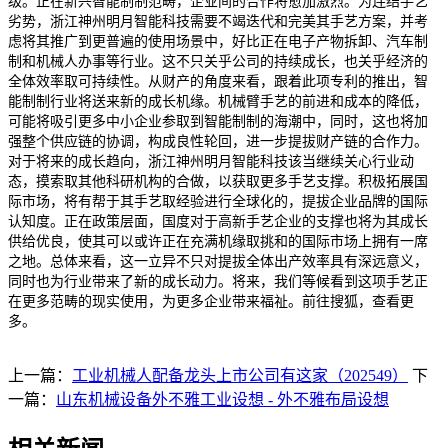
级。正在新兴智能制制范畴，企业间的合作将愈加激烈。为连结手艺
劣势，浙江神州明月智能科技需要不竭迭代和完美其手艺方案，并考
虑将其推广到更普遍的使用场景中，好比正在电子产物拆卸、汽车制
制和机械人办事等行业。这不只关乎公司的持续成长，也关乎经济的
全体效率取可持续性。从财产的角度来看，跟着此项专利的推出，智
能制制行业将送来新的成长机缘。机械臂手艺的前进和成本的降低，
可能将吸引更多中小企业参取到智能制制的海潮中，同时，这也将加
强整个供应链的协调，构成良性轮回，进一步提拔财产链的合作力。
对于将来的成长趋向，浙江神州明月智能科技该当继续关心行业动
态，摸索取其他科研机构的合做，以获取更多手艺支撑。积极拓展国
际市场，将有帮于其手艺取经验进行全球化的，提拔企业品牌的国际
认知度。正在政策层面，国度对于高新手艺企业的支撑也将为其成长
供给优良，使其可以或许正在充满机缘取挑和的国际市场上拥有一席
之地。总体来看，这一立异不只对提拔全体出产效率具有深远意义，
同时也为行业带来了新的成长动力。将来，我们等候看到这项手艺正
在更多范畴的现实使用，为更多企业带来福祉。前往搜狐，查看更
多。
上一篇：
工业机械人配备龙头上市公司有这家（202549）
下
一篇：
山东机械设备外不雅工业设想 - 外不雅布局设想