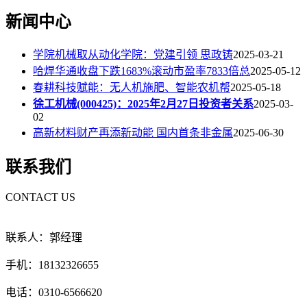
新闻中心
学院机械取从动化学院：党建引领 思政铸
2025-03-21
哈焊华通收盘下跌1683%滚动市盈率7833倍总
2025-05-12
春耕科技赋能：无人机施肥、智能农机帮
2025-05-18
徐工机械(000425)：2025年2月27日投资者关系
2025-03-
02
高新材料财产再添新动能 国内首条非金属
2025-06-30
联系我们
CONTACT US
联系人：郭经理
手机：18132326655
电话：0310-6566620