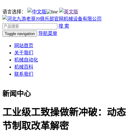
语言选择：
搜 索
导航菜单
Toggle navigation
网站首页
关于我们
机械自动化
机械百科
联系我们
新闻中心
工业级工致操做新冲破：动态
节制取改革解密