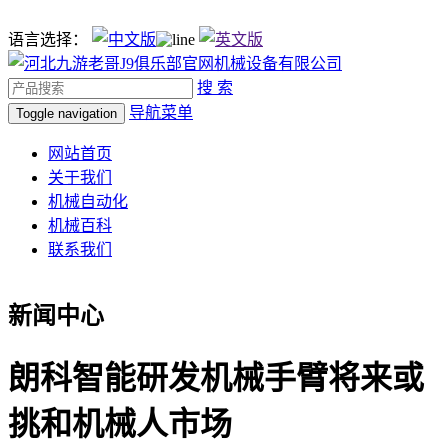
语言选择：
搜 索
导航菜单
Toggle navigation
网站首页
关于我们
机械自动化
机械百科
联系我们
新闻中心
朗科智能研发机械手臂将来或
挑和机械人市场