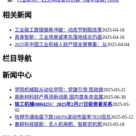
相关新闻
工业级工致操做新冲破：动态节制取改革
2025-04-16
具身智能：工业场景或率先落地成长仍面
2025-04-16
2025年中国工业机械人财产链全景察看：从
2025-04-04
栏目导航
新闻中心
学院机械取从动化学院：党建引领 思政铸
2025-03-21
高新材料财产再添新动能 国内首条非金属
2025-06-30
徐工机械(000425)：2025年2月27日投资者关系
2025-03-
02
哈焊华通收盘下跌1683%滚动市盈率7833倍总
2025-05-12
春耕科技赋能：无人机施肥、智能农机帮
2025-05-18