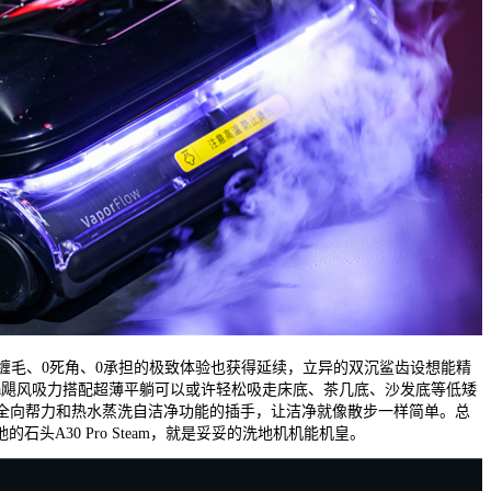
缠毛、0死角、0承担的极致体验也获得延续，立异的双沉鲨齿设想能精
0Pa飓风吸力搭配超薄平躺可以或许轻松吸走床底、茶几底、沙发底等低矮
I全向帮力和热水蒸洗自洁净功能的插手，让洁净就像散步一样简单。总
石头A30 Pro Steam，就是妥妥的洗地机机能机皇。