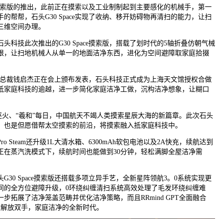
e摸索版的推出，此前正在摸索以及工业制制起到主要感化的机械手，第一
的帮帮，石头G30 Space实现了收纳、移开妨碍物再清扫的能力，让扫
三维空间办理。
技此次推出的G30 Space摸索版，搭载了划时代的5轴折叠仿朝气械
限，让扫地机械人从单一的地面洁净东西，进化为空间避障取家庭拾掇
裁钱启杰正在会上颁布发表，石头科技正式成为上海天文馆授权合做
抵家庭科技的逾越，进一步简化家庭洁净工做，沉构洁净想象，让糊口
逐火、“羲和”每日，中国航天不竭人类摸索星辰大海的新篇章。此次石头
，也是但愿借帮太空摸索的前沿，将摸索融入抵家庭科技中。
o Steam还升级1L大清水箱、6300mAh软包电池以及2A快充，续航达到
便正在蒸汽洗模式下，续航时间也能做到30分钟，轻松满脚全屋洁净需
0 Space摸索版还搭载多项立异手艺，全新星阵领航3。0系统实现更
间的全方位避障升级，0环绕纠缠清扫系统高效处理了毛发环绕纠缠难
步拓展了洁净笼盖范畴并优化洁净策略，而且RRmind GPT全面融合
正让用户解放双手，家庭洁净的全新时代。