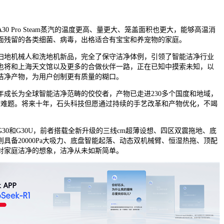
 Pro Steam蒸汽的温度更高、量更大、笼盖面积也更大，能够高温消
面残留的各类细菌、病毒，出格适合有宝宝和养宠物的家庭。
地机械人和洗地机新品，完全了保守洁净体例，引领了智能洁净行业
也将和上海天文馆以及更多的合做伙伴一路，正在已知中摸索未知，以
洁净产物，为用户创制更有质量的糊口。
长为全球智能洁净范畴的佼佼者，产物已走进230多个国度和地域，
洁净难题。将来十年，石头科技但愿通过持续的手艺改革和产物优化，不竭
0和G30U，前者搭载全新升级的三线cm超薄设想、四区双震拖地、底
具备20000Pa大吸力、底盘智能起落、动态双机械臂、恒湿热拖、顶配
对家庭洁净的想象，洁净从未如斯简单。